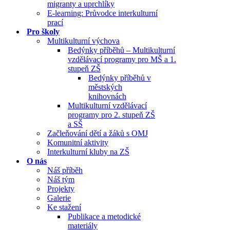
migranty a uprchlíky
E-learning: Průvodce interkulturní
prací
Pro školy
Multikulturní výchova
Bedýnky příběhů – Multikulturní
vzdělávací programy pro MŠ a 1.
stupeň ZŠ
Bedýnky příběhů v
městských
knihovnách
Multikulturní vzdělávací
programy pro 2. stupeň ZŠ
a SŠ
Začleňování dětí a žáků s OMJ
Komunitní aktivity
Interkulturní kluby na ZŠ
O nás
Náš příběh
Náš tým
Projekty
Galerie
Ke stažení
Publikace a metodické
materiály