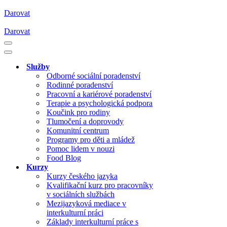
Darovat
Darovat
Navigační
menu
Navigační
menu
Služby
Odborné sociální poradenství
Rodinné poradenství
Pracovní a kariérové poradenství
Terapie a psychologická podpora
Koučink pro rodiny
Tlumočení a doprovody
Komunitní centrum
Programy pro děti a mládež
Pomoc lidem v nouzi
Food Blog
Kurzy
Kurzy českého jazyka
Kvalifikační kurz pro pracovníky
v sociálních službách
Mezijazyková mediace v
interkulturní práci
Základy interkulturní práce s