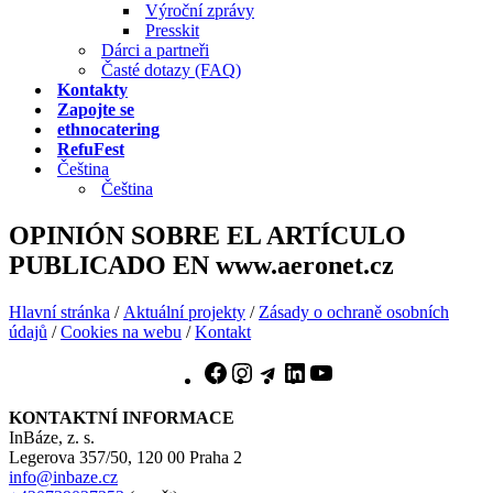
Výroční zprávy
Presskit
Dárci a partneři
Časté dotazy (FAQ)
Kontakty
Zapojte se
ethnocatering
RefuFest
Čeština
Čeština
OPINIÓN SOBRE EL ARTÍCULO
PUBLICADO EN www.aeronet.cz
Hlavní stránka
/
Aktuální projekty
/
Zásady o ochraně osobních
údajů
/
Cookies na webu
/
Kontakt
Facebook
Instagram
Telegram
LinkedIn
YouTube
KONTAKTNÍ INFORMACE
InBáze, z. s.
Legerova 357/50, 120 00 Praha 2
info@inbaze.cz