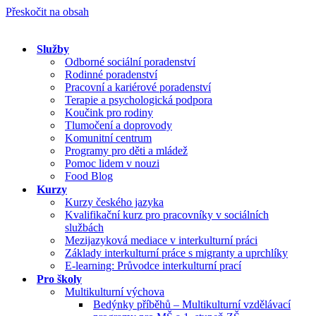
Přeskočit na obsah
Služby
Odborné sociální poradenství
Rodinné poradenství
Pracovní a kariérové poradenství
Terapie a psychologická podpora
Koučink pro rodiny
Tlumočení a doprovody
Komunitní centrum
Programy pro děti a mládež
Pomoc lidem v nouzi
Food Blog
Kurzy
Kurzy českého jazyka
Kvalifikační kurz pro pracovníky v sociálních
službách
Mezijazyková mediace v interkulturní práci
Základy interkulturní práce s migranty a uprchlíky
E-learning: Průvodce interkulturní prací
Pro školy
Multikulturní výchova
Bedýnky příběhů – Multikulturní vzdělávací