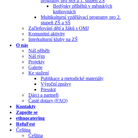
programy pro MŠ a 1. stupeň ZŠ
Bedýnky příběhů v městských
knihovnách
Multikulturní vzdělávací programy pro 2.
stupeň ZŠ a SŠ
Začleňování dětí a žáků s OMJ
Komunitní aktivity
Interkulturní kluby na ZŠ
O nás
Náš příběh
Náš tým
Projekty
Galerie
Ke stažení
Publikace a metodické materiály
Výroční zprávy
Presskit
Dárci a partneři
Časté dotazy (FAQ)
Kontakty
Zapojte se
ethnocatering
RefuFest
Čeština
Čeština