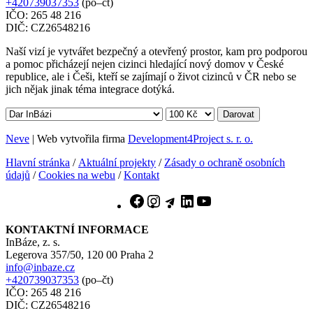
+420739037353
(po–čt)
IČO: 265 48 216
DIČ: CZ26548216
Naší vizí je vytvářet bezpečný a otevřený prostor, kam pro podporou
a pomoc přicházejí nejen cizinci hledající nový domov v České
republice, ale i Češi, kteří se zajímají o život cizinců v ČR nebo se
jich nějak jinak téma integrace dotýká.
Darovat
Neve
| Web vytvořila firma
Development4Project s. r. o.
Hlavní stránka
/
Aktuální projekty
/
Zásady o ochraně osobních
údajů
/
Cookies na webu
/
Kontakt
Facebook
Instagram
Telegram
LinkedIn
YouTube
KONTAKTNÍ INFORMACE
InBáze, z. s.
Legerova 357/50, 120 00 Praha 2
info@inbaze.cz
+420739037353
(po–čt)
IČO: 265 48 216
DIČ: CZ26548216