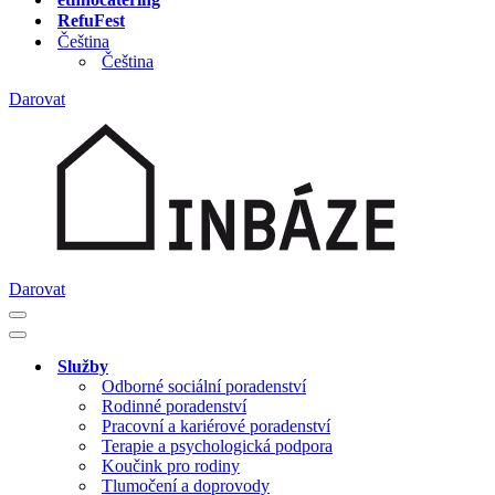
RefuFest
Čeština
Čeština
Darovat
Darovat
Navigační
menu
Navigační
menu
Služby
Odborné sociální poradenství
Rodinné poradenství
Pracovní a kariérové poradenství
Terapie a psychologická podpora
Koučink pro rodiny
Tlumočení a doprovody