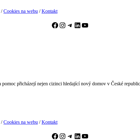
/
Cookies na webu
/
Kontakt
Facebook
Instagram
Telegram
LinkedIn
YouTube
pomoc přicházejí nejen cizinci hledající nový domov v České republice, 
/
Cookies na webu
/
Kontakt
Facebook
Instagram
Telegram
LinkedIn
YouTube