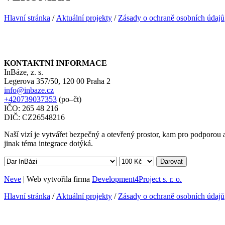
Hlavní stránka
/
Aktuální projekty
/
Zásady o ochraně osobních údajů
KONTAKTNÍ INFORMACE
InBáze, z. s.
Legerova 357/50, 120 00 Praha 2
info@inbaze.cz
+420739037353
(po–čt)
IČO: 265 48 216
DIČ: CZ26548216
Naší vizí je vytvářet bezpečný a otevřený prostor, kam pro podporou a 
jinak téma integrace dotýká.
Darovat
Neve
| Web vytvořila firma
Development4Project s. r. o.
Hlavní stránka
/
Aktuální projekty
/
Zásady o ochraně osobních údajů