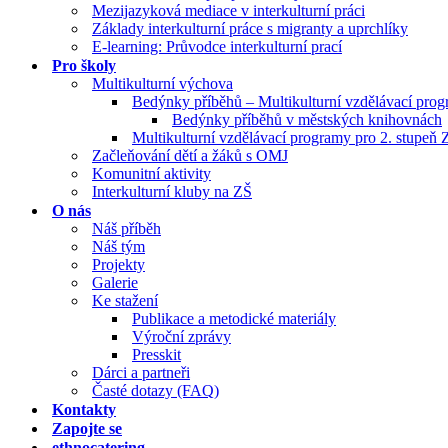
Mezijazyková mediace v interkulturní práci
Základy interkulturní práce s migranty a uprchlíky
E-learning: Průvodce interkulturní prací
Pro školy
Multikulturní výchova
Bedýnky příběhů – Multikulturní vzdělávací pro
Bedýnky příběhů v městských knihovnách
Multikulturní vzdělávací programy pro 2. stupeň 
Začleňování dětí a žáků s OMJ
Komunitní aktivity
Interkulturní kluby na ZŠ
O nás
Náš příběh
Náš tým
Projekty
Galerie
Ke stažení
Publikace a metodické materiály
Výroční zprávy
Presskit
Dárci a partneři
Časté dotazy (FAQ)
Kontakty
Zapojte se
ethnocatering