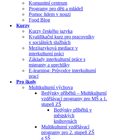
Komunitní centrum
Programy pro děti a mládež
Pomoc lidem v nouzi
Food Blog
Kurzy
Kurzy českého jazyka
Kvalifikační kurz pro pracovníky
v sociálních službách
Mezijazyková mediace v
interkulturní práci
Základy interkulturní práce s
migranty a uprchlíky
E-learning: Průvodce interkulturní
prací
Pro školy
Multikulturní výchova
Bedýnky příběhů – Multikulturní
vzdělávací programy pro MŠ a 1.
stupeň ZŠ
Bedýnky příběhů v
městských
knihovnách
Multikulturní vzdělávací
programy pro 2. stupeň ZŠ
a SŠ