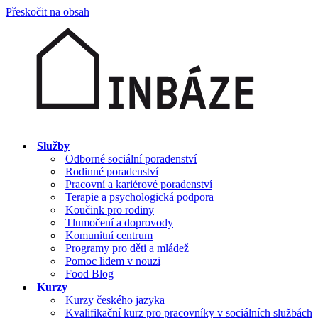
Přeskočit na obsah
Služby
Odborné sociální poradenství
Rodinné poradenství
Pracovní a kariérové poradenství
Terapie a psychologická podpora
Koučink pro rodiny
Tlumočení a doprovody
Komunitní centrum
Programy pro děti a mládež
Pomoc lidem v nouzi
Food Blog
Kurzy
Kurzy českého jazyka
Kvalifikační kurz pro pracovníky v sociálních službách