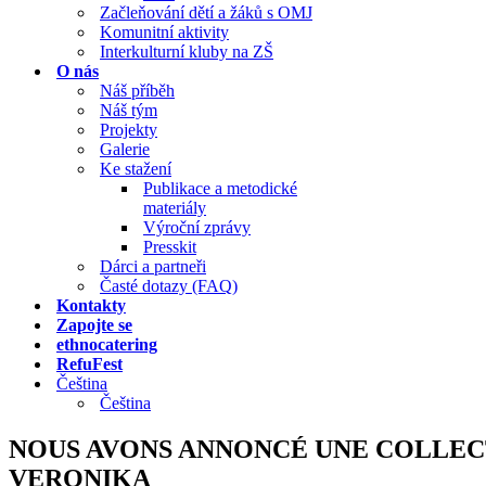
Začleňování dětí a žáků s OMJ
Komunitní aktivity
Interkulturní kluby na ZŠ
O nás
Náš příběh
Náš tým
Projekty
Galerie
Ke stažení
Publikace a metodické
materiály
Výroční zprávy
Presskit
Dárci a partneři
Časté dotazy (FAQ)
Kontakty
Zapojte se
ethnocatering
RefuFest
Čeština
Čeština
NOUS AVONS ANNONCÉ UNE COLLECT
VERONIKA