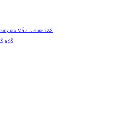
gramy pro MŠ a 1. stupeň ZŠ
ZŠ a SŠ