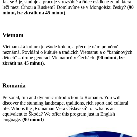
Jak se žije, studuje a pracuje v rozsáhlé a řídce osídlené zemi, která
leží mezi Čínou a Ruskem? Domluvíme se v Mongolsku česky?
(90
minut, lze zkrátit na 45 minut)
.
Vietnam
Vietnamská kultura je všude kolem, a přece je nám poměrně
neznámá. Povídání o kultuře a tradicích Vietnamu a o “banánových
dětech” – druhé generaci Vietnamců v Čechách.
(90 minut, lze
zkrátit na 45 minut)
.
Romania
Personal, fun and dynamic introduction to Romania. You will
discover the stunning landscape, traditions, rich sport and cultural
life. Who is the ‚Romanian Věra Čáslavská‘ or what is an
equivalent to Škoda? We offer this program just in English
language.
(90 minut
)