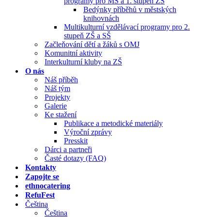
programy pro MŠ a 1. stupeň ZŠ
Bedýnky příběhů v městských
knihovnách
Multikulturní vzdělávací programy pro 2.
stupeň ZŠ a SŠ
Začleňování dětí a žáků s OMJ
Komunitní aktivity
Interkulturní kluby na ZŠ
O nás
Náš příběh
Náš tým
Projekty
Galerie
Ke stažení
Publikace a metodické materiály
Výroční zprávy
Presskit
Dárci a partneři
Časté dotazy (FAQ)
Kontakty
Zapojte se
ethnocatering
RefuFest
Čeština
Čeština