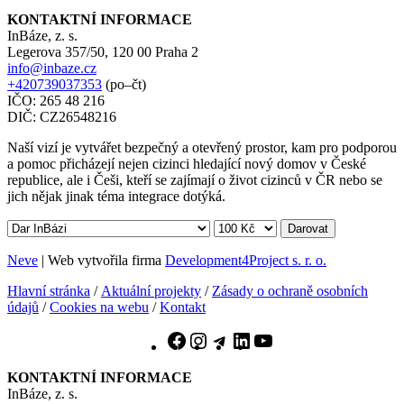
KONTAKTNÍ INFORMACE
InBáze, z. s.
Legerova 357/50, 120 00 Praha 2
info@inbaze.cz
+420739037353
(po–čt)
IČO: 265 48 216
DIČ: CZ26548216
Naší vizí je vytvářet bezpečný a otevřený prostor, kam pro podporou
a pomoc přicházejí nejen cizinci hledající nový domov v České
republice, ale i Češi, kteří se zajímají o život cizinců v ČR nebo se
jich nějak jinak téma integrace dotýká.
Darovat
Neve
| Web vytvořila firma
Development4Project s. r. o.
Hlavní stránka
/
Aktuální projekty
/
Zásady o ochraně osobních
údajů
/
Cookies na webu
/
Kontakt
Facebook
Instagram
Telegram
LinkedIn
YouTube
KONTAKTNÍ INFORMACE
InBáze, z. s.