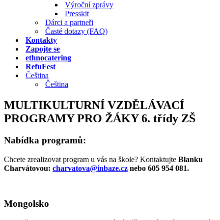
Výroční zprávy
Presskit
Dárci a partneři
Časté dotazy (FAQ)
Kontakty
Zapojte se
ethnocatering
RefuFest
Čeština
Čeština
MULTIKULTURNÍ VZDĚLÁVACÍ
PROGRAMY PRO ŽÁKY 6. třídy ZŠ
Nabídka programů:
Chcete zrealizovat program u vás na škole? Kontaktujte
Blanku
Charvátovou:
charvatova@inbaze.cz
nebo 605 954 081.
Mongolsko