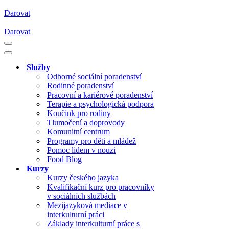
Darovat
Darovat
Navigační
menu
Navigační
menu
Služby
Odborné sociální poradenství
Rodinné poradenství
Pracovní a kariérové poradenství
Terapie a psychologická podpora
Koučink pro rodiny
Tlumočení a doprovody
Komunitní centrum
Programy pro děti a mládež
Pomoc lidem v nouzi
Food Blog
Kurzy
Kurzy českého jazyka
Kvalifikační kurz pro pracovníky
v sociálních službách
Mezijazyková mediace v
interkulturní práci
Základy interkulturní práce s