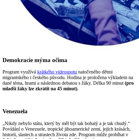
Demokracie mýma očima
Program využívá
krátkého videospotu
natočeného dětmi
migrantského i českého původu. Hodina je proložena výkladem na
dané téma, hrami a následnou debatou s žáky. Délka 90 minut
(pro
mladší žáky lze zkrátit na 45 minut)
.
Venezuela
„Nikdy nebylo státu, který by měl být tak bohatý a je tak chudý.“
Povídání o Venezuele, tropické jihoamerické zemi, jejích krásách,
historii, slastech a strastech života zde. Program může probíhat v