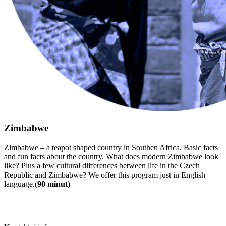
Zimbabwe
Zimbabwe – a teapot shaped country in Southen Africa. Basic facts
and fun facts about the country. What does modern Zimbabwe look
like? Plus a few cultural differences between life in the Czech
Republic and Zimbabwe? We offer this program just in English
language.(
90 minut)
Hlavní stránka
/
Aktuální projekty
/
Zásady o ochraně osobních
údajů
/
Cookies na webu
/
Kontakt