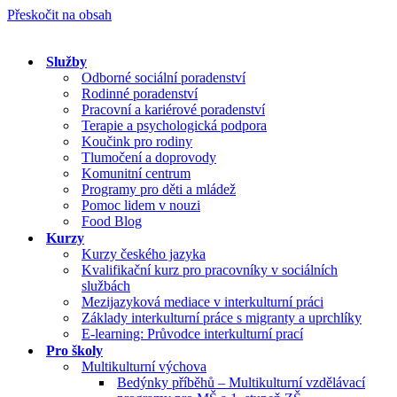
Přeskočit na obsah
Služby
Odborné sociální poradenství
Rodinné poradenství
Pracovní a kariérové poradenství
Terapie a psychologická podpora
Koučink pro rodiny
Tlumočení a doprovody
Komunitní centrum
Programy pro děti a mládež
Pomoc lidem v nouzi
Food Blog
Kurzy
Kurzy českého jazyka
Kvalifikační kurz pro pracovníky v sociálních
službách
Mezijazyková mediace v interkulturní práci
Základy interkulturní práce s migranty a uprchlíky
E-learning: Průvodce interkulturní prací
Pro školy
Multikulturní výchova
Bedýnky příběhů – Multikulturní vzdělávací