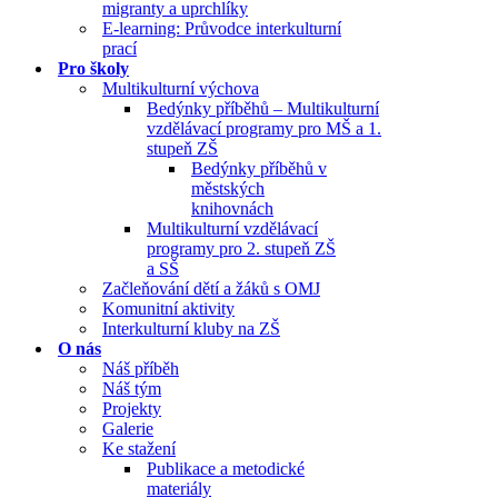
migranty a uprchlíky
E-learning: Průvodce interkulturní
prací
Pro školy
Multikulturní výchova
Bedýnky příběhů – Multikulturní
vzdělávací programy pro MŠ a 1.
stupeň ZŠ
Bedýnky příběhů v
městských
knihovnách
Multikulturní vzdělávací
programy pro 2. stupeň ZŠ
a SŠ
Začleňování dětí a žáků s OMJ
Komunitní aktivity
Interkulturní kluby na ZŠ
O nás
Náš příběh
Náš tým
Projekty
Galerie
Ke stažení
Publikace a metodické
materiály