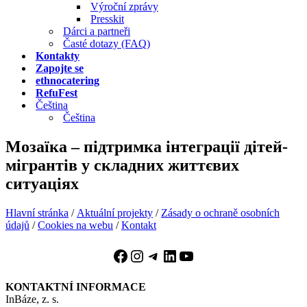
Výroční zprávy
Presskit
Dárci a partneři
Časté dotazy (FAQ)
Kontakty
Zapojte se
ethnocatering
RefuFest
Čeština
Čeština
Мозаїка – підтримка інтеграції дітей-
мігрантів у складних життєвих
ситуаціях
Hlavní stránka
/
Aktuální projekty
/
Zásady o ochraně osobních
údajů
/
Cookies na webu
/
Kontakt
Facebook
Instagram
Telegram
LinkedIn
YouTube
KONTAKTNÍ INFORMACE
InBáze, z. s.