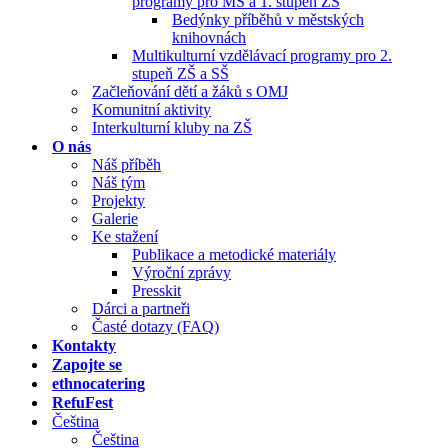
programy pro MŠ a 1. stupeň ZŠ
Bedýnky příběhů v městských
knihovnách
Multikulturní vzdělávací programy pro 2.
stupeň ZŠ a SŠ
Začleňování dětí a žáků s OMJ
Komunitní aktivity
Interkulturní kluby na ZŠ
O nás
Náš příběh
Náš tým
Projekty
Galerie
Ke stažení
Publikace a metodické materiály
Výroční zprávy
Presskit
Dárci a partneři
Časté dotazy (FAQ)
Kontakty
Zapojte se
ethnocatering
RefuFest
Čeština
Čeština