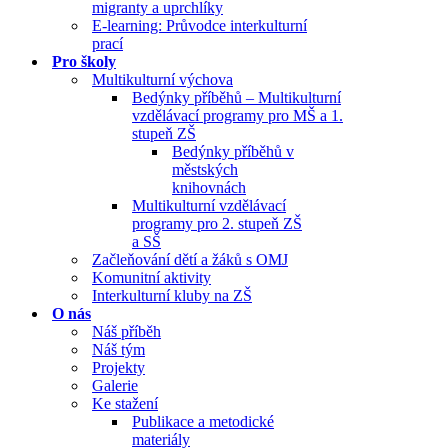
migranty a uprchlíky
E-learning: Průvodce interkulturní
prací
Pro školy
Multikulturní výchova
Bedýnky příběhů – Multikulturní
vzdělávací programy pro MŠ a 1.
stupeň ZŠ
Bedýnky příběhů v
městských
knihovnách
Multikulturní vzdělávací
programy pro 2. stupeň ZŠ
a SŠ
Začleňování dětí a žáků s OMJ
Komunitní aktivity
Interkulturní kluby na ZŠ
O nás
Náš příběh
Náš tým
Projekty
Galerie
Ke stažení
Publikace a metodické
materiály