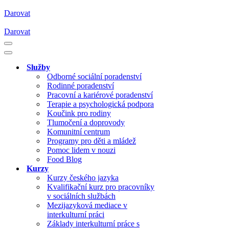
Darovat
Darovat
Navigační
menu
Navigační
menu
Služby
Odborné sociální poradenství
Rodinné poradenství
Pracovní a kariérové poradenství
Terapie a psychologická podpora
Koučink pro rodiny
Tlumočení a doprovody
Komunitní centrum
Programy pro děti a mládež
Pomoc lidem v nouzi
Food Blog
Kurzy
Kurzy českého jazyka
Kvalifikační kurz pro pracovníky
v sociálních službách
Mezijazyková mediace v
interkulturní práci
Základy interkulturní práce s