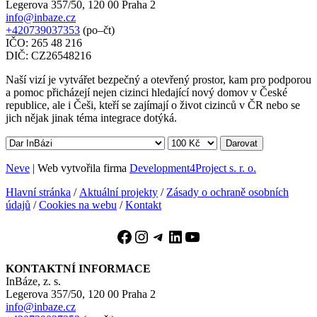
Legerova 357/50, 120 00 Praha 2
info@inbaze.cz
+420739037353
(po–čt)
IČO: 265 48 216
DIČ: CZ26548216
Naší vizí je vytvářet bezpečný a otevřený prostor, kam pro podporou
a pomoc přicházejí nejen cizinci hledající nový domov v České
republice, ale i Češi, kteří se zajímají o život cizinců v ČR nebo se
jich nějak jinak téma integrace dotýká.
Darovat
Neve
| Web vytvořila firma
Development4Project s. r. o.
Hlavní stránka
/
Aktuální projekty
/
Zásady o ochraně osobních
údajů
/
Cookies na webu
/
Kontakt
Facebook
Instagram
Telegram
LinkedIn
YouTube
KONTAKTNÍ INFORMACE
InBáze, z. s.
Legerova 357/50, 120 00 Praha 2
info@inbaze.cz