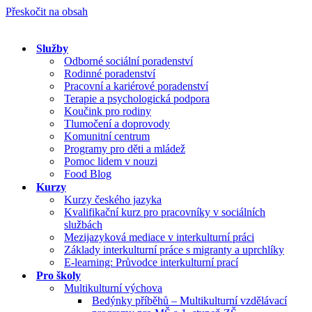
Přeskočit na obsah
Služby
Odborné sociální poradenství
Rodinné poradenství
Pracovní a kariérové poradenství
Terapie a psychologická podpora
Koučink pro rodiny
Tlumočení a doprovody
Komunitní centrum
Programy pro děti a mládež
Pomoc lidem v nouzi
Food Blog
Kurzy
Kurzy českého jazyka
Kvalifikační kurz pro pracovníky v sociálních
službách
Mezijazyková mediace v interkulturní práci
Základy interkulturní práce s migranty a uprchlíky
E-learning: Průvodce interkulturní prací
Pro školy
Multikulturní výchova
Bedýnky příběhů – Multikulturní vzdělávací