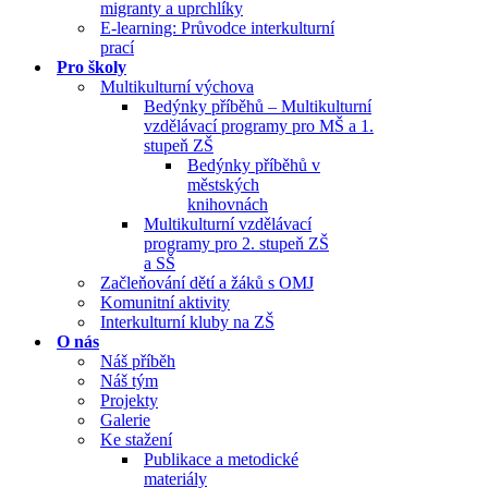
migranty a uprchlíky
E-learning: Průvodce interkulturní
prací
Pro školy
Multikulturní výchova
Bedýnky příběhů – Multikulturní
vzdělávací programy pro MŠ a 1.
stupeň ZŠ
Bedýnky příběhů v
městských
knihovnách
Multikulturní vzdělávací
programy pro 2. stupeň ZŠ
a SŠ
Začleňování dětí a žáků s OMJ
Komunitní aktivity
Interkulturní kluby na ZŠ
O nás
Náš příběh
Náš tým
Projekty
Galerie
Ke stažení
Publikace a metodické
materiály