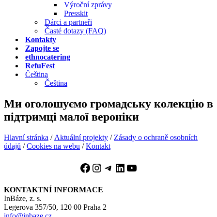
Výroční zprávy
Presskit
Dárci a partneři
Časté dotazy (FAQ)
Kontakty
Zapojte se
ethnocatering
RefuFest
Čeština
Čeština
Ми оголошуємо громадську колекцію в
підтримці малої вероніки
Hlavní stránka
/
Aktuální projekty
/
Zásady o ochraně osobních
údajů
/
Cookies na webu
/
Kontakt
Facebook
Instagram
Telegram
LinkedIn
YouTube
KONTAKTNÍ INFORMACE
InBáze, z. s.
Legerova 357/50, 120 00 Praha 2
info@inbaze.cz