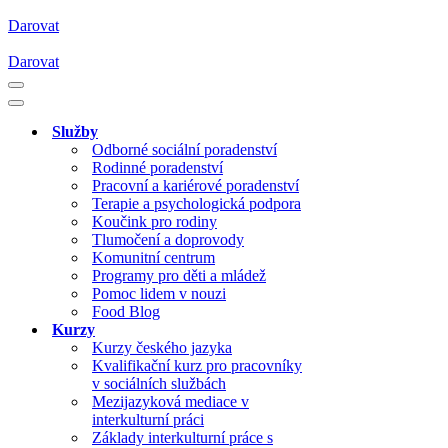
Darovat
Darovat
Navigační
menu
Navigační
menu
Služby
Odborné sociální poradenství
Rodinné poradenství
Pracovní a kariérové poradenství
Terapie a psychologická podpora
Koučink pro rodiny
Tlumočení a doprovody
Komunitní centrum
Programy pro děti a mládež
Pomoc lidem v nouzi
Food Blog
Kurzy
Kurzy českého jazyka
Kvalifikační kurz pro pracovníky
v sociálních službách
Mezijazyková mediace v
interkulturní práci
Základy interkulturní práce s