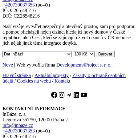
+420739037353
(po–čt)
IČO: 265 48 216
DIČ: CZ26548216
Naší vizí je vytvářet bezpečný a otevřený prostor, kam pro podporou
a pomoc přicházejí nejen cizinci hledající nový domov v České
republice, ale i Češi, kteří se zajímají o život cizinců v ČR nebo se
jich nějak jinak téma integrace dotýká.
Darovat
Neve
| Web vytvořila firma
Development4Project s. r. o.
Hlavní stránka
/
Aktuální projekty
/
Zásady o ochraně osobních
údajů
/
Cookies na webu
/
Kontakt
Facebook
Instagram
Telegram
LinkedIn
YouTube
KONTAKTNÍ INFORMACE
InBáze, z. s.
Legerova 357/50, 120 00 Praha 2
info@inbaze.cz
+420739037353
(po–čt)
IČO: 265 48 216