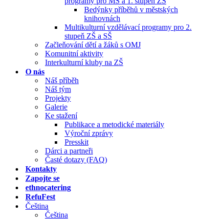
programy pro MŠ a 1. stupeň ZŠ
Bedýnky příběhů v městských
knihovnách
Multikulturní vzdělávací programy pro 2.
stupeň ZŠ a SŠ
Začleňování dětí a žáků s OMJ
Komunitní aktivity
Interkulturní kluby na ZŠ
O nás
Náš příběh
Náš tým
Projekty
Galerie
Ke stažení
Publikace a metodické materiály
Výroční zprávy
Presskit
Dárci a partneři
Časté dotazy (FAQ)
Kontakty
Zapojte se
ethnocatering
RefuFest
Čeština
Čeština