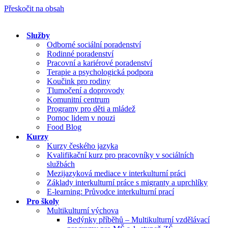
Přeskočit na obsah
Služby
Odborné sociální poradenství
Rodinné poradenství
Pracovní a kariérové poradenství
Terapie a psychologická podpora
Koučink pro rodiny
Tlumočení a doprovody
Komunitní centrum
Programy pro děti a mládež
Pomoc lidem v nouzi
Food Blog
Kurzy
Kurzy českého jazyka
Kvalifikační kurz pro pracovníky v sociálních
službách
Mezijazyková mediace v interkulturní práci
Základy interkulturní práce s migranty a uprchlíky
E-learning: Průvodce interkulturní prací
Pro školy
Multikulturní výchova
Bedýnky příběhů – Multikulturní vzdělávací