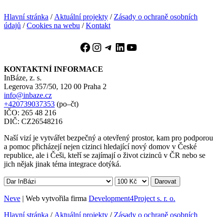
Hlavní stránka
/
Aktuální projekty
/
Zásady o ochraně osobních
údajů
/
Cookies na webu
/
Kontakt
Facebook
Instagram
Telegram
LinkedIn
YouTube
KONTAKTNÍ INFORMACE
InBáze, z. s.
Legerova 357/50, 120 00 Praha 2
info@inbaze.cz
+420739037353
(po–čt)
IČO: 265 48 216
DIČ: CZ26548216
Naší vizí je vytvářet bezpečný a otevřený prostor, kam pro podporou
a pomoc přicházejí nejen cizinci hledající nový domov v České
republice, ale i Češi, kteří se zajímají o život cizinců v ČR nebo se
jich nějak jinak téma integrace dotýká.
Darovat
Neve
| Web vytvořila firma
Development4Project s. r. o.
Hlavní stránka
/
Aktuální projekty
/
Zásady o ochraně osobních