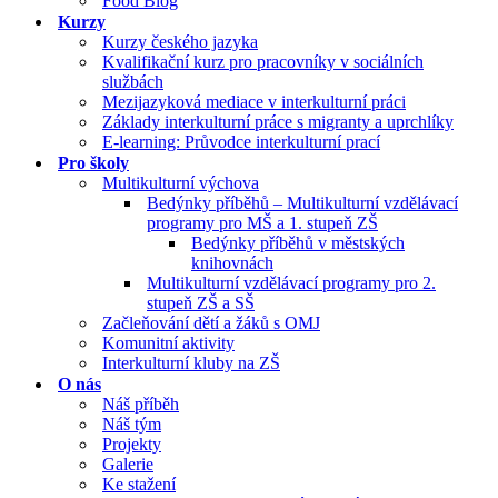
Food Blog
Kurzy
Kurzy českého jazyka
Kvalifikační kurz pro pracovníky v sociálních
službách
Mezijazyková mediace v interkulturní práci
Základy interkulturní práce s migranty a uprchlíky
E-learning: Průvodce interkulturní prací
Pro školy
Multikulturní výchova
Bedýnky příběhů – Multikulturní vzdělávací
programy pro MŠ a 1. stupeň ZŠ
Bedýnky příběhů v městských
knihovnách
Multikulturní vzdělávací programy pro 2.
stupeň ZŠ a SŠ
Začleňování dětí a žáků s OMJ
Komunitní aktivity
Interkulturní kluby na ZŠ
O nás
Náš příběh
Náš tým
Projekty
Galerie
Ke stažení