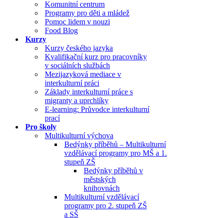
Komunitní centrum
Programy pro děti a mládež
Pomoc lidem v nouzi
Food Blog
Kurzy
Kurzy českého jazyka
Kvalifikační kurz pro pracovníky
v sociálních službách
Mezijazyková mediace v
interkulturní práci
Základy interkulturní práce s
migranty a uprchlíky
E-learning: Průvodce interkulturní
prací
Pro školy
Multikulturní výchova
Bedýnky příběhů – Multikulturní
vzdělávací programy pro MŠ a 1.
stupeň ZŠ
Bedýnky příběhů v
městských
knihovnách
Multikulturní vzdělávací
programy pro 2. stupeň ZŠ
a SŠ