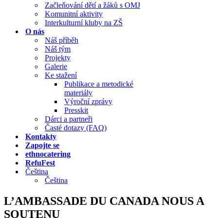
Začleňování dětí a žáků s OMJ
Komunitní aktivity
Interkulturní kluby na ZŠ
O nás
Náš příběh
Náš tým
Projekty
Galerie
Ke stažení
Publikace a metodické
materiály
Výroční zprávy
Presskit
Dárci a partneři
Časté dotazy (FAQ)
Kontakty
Zapojte se
ethnocatering
RefuFest
Čeština
Čeština
L’AMBASSADE DU CANADA NOUS A
SOUTENU