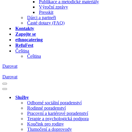
Publikace a metodické materiály
Výroční zprávy
Presskit
Dárci a partneři
Časté dotazy (FAQ)
Kontakty
Zapojte se
ethnocatering
RefuFest
Čeština
Čeština
Darovat
Darovat
Navigační
menu
Navigační
menu
Služby
Odborné sociální poradenství
Rodinné poradenství
Pracovní a kariérové poradenství
Terapie a psychologická podpora
Koučink pro rodiny
Tlumočení a doprovody