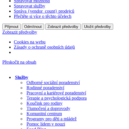
Spravovat možnosti
Spravovat služby
Správa {vendor_count} prodejců
Přečtěte si více o těchto účelech
Přijmout
Odmítnout
Zobrazit předvolby
Uložit předvolby
Zobrazit předvolby
Cookies na webu
Zásady o ochraně osobních údajů
Přeskočit na obsah
Služby
Odborné sociální poradenství
Rodinné poradenství
Pracovní a kariérové poradenství
Terapie a psychologická podpora
Koučink pro rodiny
Tlumočení a doprovody
Komunitní centrum
Programy pro děti a mládež
Pomoc lidem v nouzi