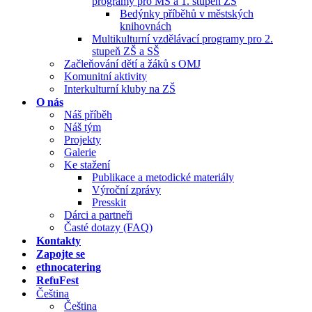
programy pro MŠ a 1. stupeň ZŠ
Bedýnky příběhů v městských
knihovnách
Multikulturní vzdělávací programy pro 2.
stupeň ZŠ a SŠ
Začleňování dětí a žáků s OMJ
Komunitní aktivity
Interkulturní kluby na ZŠ
O nás
Náš příběh
Náš tým
Projekty
Galerie
Ke stažení
Publikace a metodické materiály
Výroční zprávy
Presskit
Dárci a partneři
Časté dotazy (FAQ)
Kontakty
Zapojte se
ethnocatering
RefuFest
Čeština
Čeština