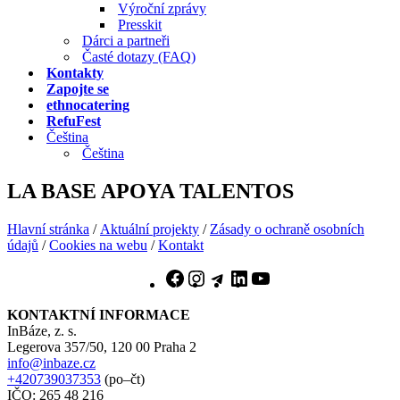
Výroční zprávy
Presskit
Dárci a partneři
Časté dotazy (FAQ)
Kontakty
Zapojte se
ethnocatering
RefuFest
Čeština
Čeština
LA BASE APOYA TALENTOS
Hlavní stránka
/
Aktuální projekty
/
Zásady o ochraně osobních
údajů
/
Cookies na webu
/
Kontakt
Facebook
Instagram
Telegram
LinkedIn
YouTube
KONTAKTNÍ INFORMACE
InBáze, z. s.
Legerova 357/50, 120 00 Praha 2
info@inbaze.cz
+420739037353
(po–čt)
IČO: 265 48 216