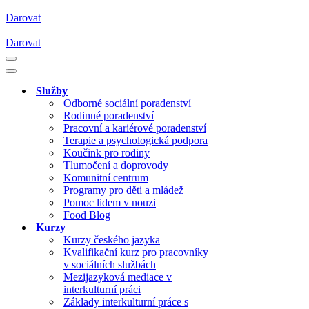
Darovat
Darovat
Navigační
menu
Navigační
menu
Služby
Odborné sociální poradenství
Rodinné poradenství
Pracovní a kariérové poradenství
Terapie a psychologická podpora
Koučink pro rodiny
Tlumočení a doprovody
Komunitní centrum
Programy pro děti a mládež
Pomoc lidem v nouzi
Food Blog
Kurzy
Kurzy českého jazyka
Kvalifikační kurz pro pracovníky
v sociálních službách
Mezijazyková mediace v
interkulturní práci
Základy interkulturní práce s