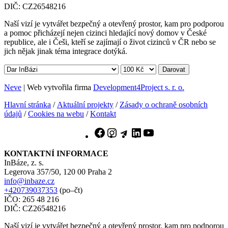
DIČ: CZ26548216
Naší vizí je vytvářet bezpečný a otevřený prostor, kam pro podporou
a pomoc přicházejí nejen cizinci hledající nový domov v České
republice, ale i Češi, kteří se zajímají o život cizinců v ČR nebo se
jich nějak jinak téma integrace dotýká.
Darovat
Neve
| Web vytvořila firma
Development4Project s. r. o.
Hlavní stránka
/
Aktuální projekty
/
Zásady o ochraně osobních
údajů
/
Cookies na webu
/
Kontakt
Facebook
Instagram
Telegram
LinkedIn
YouTube
KONTAKTNÍ INFORMACE
InBáze, z. s.
Legerova 357/50, 120 00 Praha 2
info@inbaze.cz
+420739037353
(po–čt)
IČO: 265 48 216
DIČ: CZ26548216
Naší vizí je vytvářet bezpečný a otevřený prostor, kam pro podporou