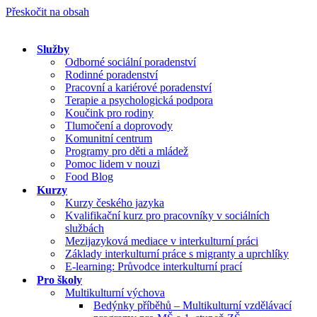
Přeskočit na obsah
Služby
Odborné sociální poradenství
Rodinné poradenství
Pracovní a kariérové poradenství
Terapie a psychologická podpora
Koučink pro rodiny
Tlumočení a doprovody
Komunitní centrum
Programy pro děti a mládež
Pomoc lidem v nouzi
Food Blog
Kurzy
Kurzy českého jazyka
Kvalifikační kurz pro pracovníky v sociálních
službách
Mezijazyková mediace v interkulturní práci
Základy interkulturní práce s migranty a uprchlíky
E-learning: Průvodce interkulturní prací
Pro školy
Multikulturní výchova
Bedýnky příběhů – Multikulturní vzdělávací