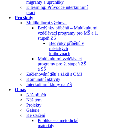
migranty a uprchlíky
E-learning: Průvodce interkulturní
prací
Pro školy
Multikulturní výchova
Bedýnky příběhů – Multikulturní
vzdělávací programy pro MŠ a 1.
stupeň ZŠ
Bedýnky příběhů v
městských
knihovnách
Multikulturní vzdělávací
programy pro 2. stupeň ZŠ
a SŠ
Začleňování dětí a žáků s OMJ
Komunitní aktivity
Interkulturní kluby na ZŠ
O nás
Náš příběh
Náš tým
Projekty
Galerie
Ke stažení
Publikace a metodické
materiály