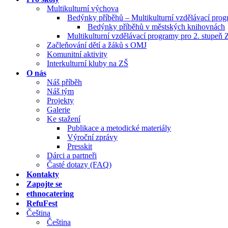
Multikulturní výchova
Bedýnky příběhů – Multikulturní vzdělávací pro
Bedýnky příběhů v městských knihovnách
Multikulturní vzdělávací programy pro 2. stupeň 
Začleňování dětí a žáků s OMJ
Komunitní aktivity
Interkulturní kluby na ZŠ
O nás
Náš příběh
Náš tým
Projekty
Galerie
Ke stažení
Publikace a metodické materiály
Výroční zprávy
Presskit
Dárci a partneři
Časté dotazy (FAQ)
Kontakty
Zapojte se
ethnocatering
RefuFest
Čeština
Čeština