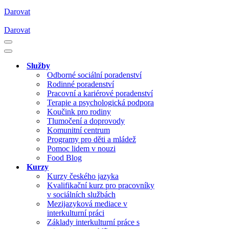
Darovat
Darovat
Navigační
menu
Navigační
menu
Služby
Odborné sociální poradenství
Rodinné poradenství
Pracovní a kariérové poradenství
Terapie a psychologická podpora
Koučink pro rodiny
Tlumočení a doprovody
Komunitní centrum
Programy pro děti a mládež
Pomoc lidem v nouzi
Food Blog
Kurzy
Kurzy českého jazyka
Kvalifikační kurz pro pracovníky
v sociálních službách
Mezijazyková mediace v
interkulturní práci
Základy interkulturní práce s