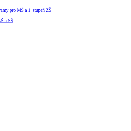
gramy pro MŠ a 1. stupeň ZŠ
ZŠ a SŠ