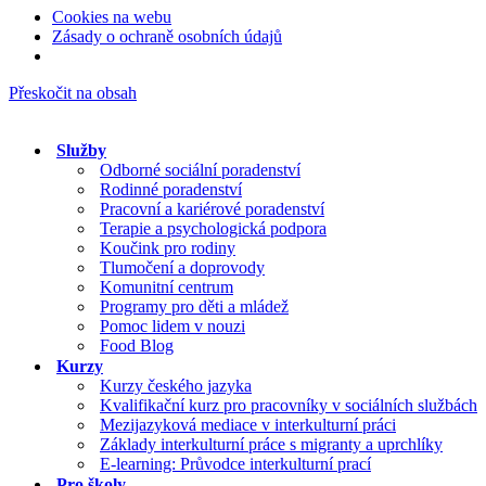
Cookies na webu
Zásady o ochraně osobních údajů
Přeskočit na obsah
Služby
Odborné sociální poradenství
Rodinné poradenství
Pracovní a kariérové poradenství
Terapie a psychologická podpora
Koučink pro rodiny
Tlumočení a doprovody
Komunitní centrum
Programy pro děti a mládež
Pomoc lidem v nouzi
Food Blog
Kurzy
Kurzy českého jazyka
Kvalifikační kurz pro pracovníky v sociálních službách
Mezijazyková mediace v interkulturní práci
Základy interkulturní práce s migranty a uprchlíky
E-learning: Průvodce interkulturní prací
Pro školy