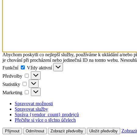
Abychom poskytli co nejlepší služby, používáme k ukládání a/nebo př
je chování při procházení nebo jedinečná ID na tomto webu. Nesouhlas
Funkční
Funkční
Vždy aktivní
Předvolby
Předvolby
Statistiky
Statistiky
Marketing
Marketing
Spravovat možnosti
Spravovat služby
Správa {vendor_count} prodejců
Přečtěte si více o těchto účelech
Zobrazi
Přijmout
Odmítnout
Zobrazit předvolby
Uložit předvolby