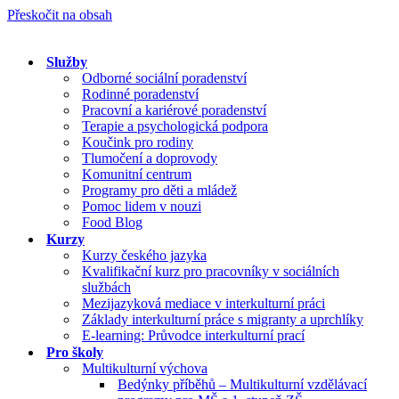
Přeskočit na obsah
Služby
Odborné sociální poradenství
Rodinné poradenství
Pracovní a kariérové poradenství
Terapie a psychologická podpora
Koučink pro rodiny
Tlumočení a doprovody
Komunitní centrum
Programy pro děti a mládež
Pomoc lidem v nouzi
Food Blog
Kurzy
Kurzy českého jazyka
Kvalifikační kurz pro pracovníky v sociálních
službách
Mezijazyková mediace v interkulturní práci
Základy interkulturní práce s migranty a uprchlíky
E-learning: Průvodce interkulturní prací
Pro školy
Multikulturní výchova
Bedýnky příběhů – Multikulturní vzdělávací