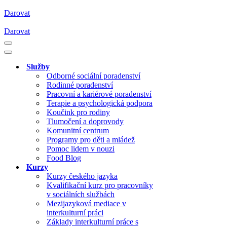
Darovat
Darovat
Navigační
menu
Navigační
menu
Služby
Odborné sociální poradenství
Rodinné poradenství
Pracovní a kariérové poradenství
Terapie a psychologická podpora
Koučink pro rodiny
Tlumočení a doprovody
Komunitní centrum
Programy pro děti a mládež
Pomoc lidem v nouzi
Food Blog
Kurzy
Kurzy českého jazyka
Kvalifikační kurz pro pracovníky
v sociálních službách
Mezijazyková mediace v
interkulturní práci
Základy interkulturní práce s