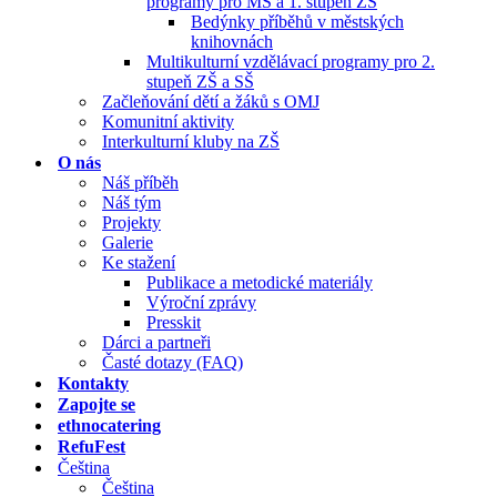
programy pro MŠ a 1. stupeň ZŠ
Bedýnky příběhů v městských
knihovnách
Multikulturní vzdělávací programy pro 2.
stupeň ZŠ a SŠ
Začleňování dětí a žáků s OMJ
Komunitní aktivity
Interkulturní kluby na ZŠ
O nás
Náš příběh
Náš tým
Projekty
Galerie
Ke stažení
Publikace a metodické materiály
Výroční zprávy
Presskit
Dárci a partneři
Časté dotazy (FAQ)
Kontakty
Zapojte se
ethnocatering
RefuFest
Čeština
Čeština