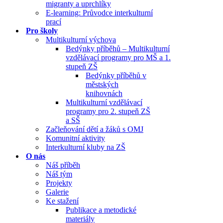
migranty a uprchlíky
E-learning: Průvodce interkulturní
prací
Pro školy
Multikulturní výchova
Bedýnky příběhů – Multikulturní
vzdělávací programy pro MŠ a 1.
stupeň ZŠ
Bedýnky příběhů v
městských
knihovnách
Multikulturní vzdělávací
programy pro 2. stupeň ZŠ
a SŠ
Začleňování dětí a žáků s OMJ
Komunitní aktivity
Interkulturní kluby na ZŠ
O nás
Náš příběh
Náš tým
Projekty
Galerie
Ke stažení
Publikace a metodické
materiály