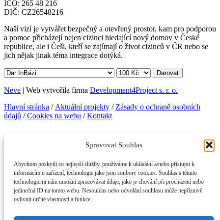
IČO: 265 48 216
DIČ: CZ26548216
Naší vizí je vytvářet bezpečný a otevřený prostor, kam pro podporou
a pomoc přicházejí nejen cizinci hledající nový domov v České
republice, ale i Češi, kteří se zajímají o život cizinců v ČR nebo se
jich nějak jinak téma integrace dotýká.
Darovat
Neve
| Web vytvořila firma
Development4Project s. r. o.
Hlavní stránka
/
Aktuální projekty
/
Zásady o ochraně osobních
údajů
/
Cookies na webu
/
Kontakt
Facebook
Instagram
Telegram
LinkedIn
YouTube
Spravovat Souhlas
KONTAKTNÍ INFORMACE
Abychom poskytli co nejlepší služby, používáme k ukládání a/nebo přístupu k
InBáze, z. s.
informacím o zařízení, technologie jako jsou soubory cookies. Souhlas s těmito
Legerova 357/50, 120 00 Praha 2
technologiemi nám umožní zpracovávat údaje, jako je chování při procházení nebo
info@inbaze.cz
jedinečná ID na tomto webu. Nesouhlas nebo odvolání souhlasu může nepříznivě
+420739037353
(po–čt)
ovlivnit určité vlastnosti a funkce.
IČO: 265 48 216
DIČ: CZ26548216