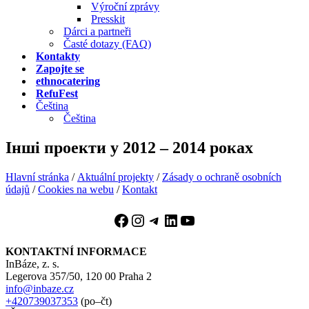
Výroční zprávy
Presskit
Dárci a partneři
Časté dotazy (FAQ)
Kontakty
Zapojte se
ethnocatering
RefuFest
Čeština
Čeština
Інші проекти у 2012 – 2014 роках
Hlavní stránka
/
Aktuální projekty
/
Zásady o ochraně osobních
údajů
/
Cookies na webu
/
Kontakt
Facebook
Instagram
Telegram
LinkedIn
YouTube
KONTAKTNÍ INFORMACE
InBáze, z. s.
Legerova 357/50, 120 00 Praha 2
info@inbaze.cz
+420739037353
(po–čt)