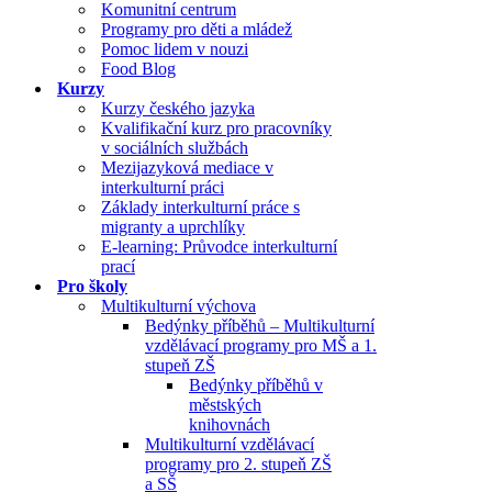
Komunitní centrum
Programy pro děti a mládež
Pomoc lidem v nouzi
Food Blog
Kurzy
Kurzy českého jazyka
Kvalifikační kurz pro pracovníky
v sociálních službách
Mezijazyková mediace v
interkulturní práci
Základy interkulturní práce s
migranty a uprchlíky
E-learning: Průvodce interkulturní
prací
Pro školy
Multikulturní výchova
Bedýnky příběhů – Multikulturní
vzdělávací programy pro MŠ a 1.
stupeň ZŠ
Bedýnky příběhů v
městských
knihovnách
Multikulturní vzdělávací
programy pro 2. stupeň ZŠ
a SŠ