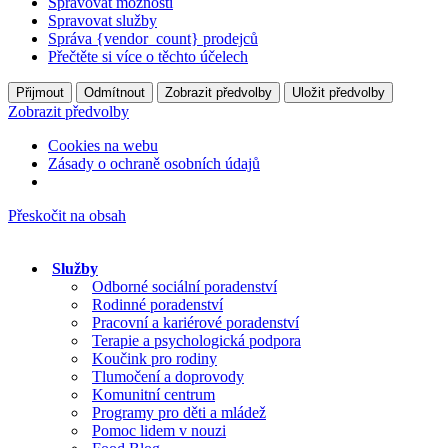
Spravovat možnosti
Spravovat služby
Správa {vendor_count} prodejců
Přečtěte si více o těchto účelech
Přijmout
Odmítnout
Zobrazit předvolby
Uložit předvolby
Zobrazit předvolby
Cookies na webu
Zásady o ochraně osobních údajů
Přeskočit na obsah
Služby
Odborné sociální poradenství
Rodinné poradenství
Pracovní a kariérové poradenství
Terapie a psychologická podpora
Koučink pro rodiny
Tlumočení a doprovody
Komunitní centrum
Programy pro děti a mládež
Pomoc lidem v nouzi