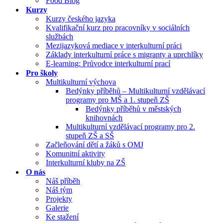
Food Blog
Kurzy
Kurzy českého jazyka
Kvalifikační kurz pro pracovníky v sociálních
službách
Mezijazyková mediace v interkulturní práci
Základy interkulturní práce s migranty a uprchlíky
E-learning: Průvodce interkulturní prací
Pro školy
Multikulturní výchova
Bedýnky příběhů – Multikulturní vzdělávací
programy pro MŠ a 1. stupeň ZŠ
Bedýnky příběhů v městských
knihovnách
Multikulturní vzdělávací programy pro 2.
stupeň ZŠ a SŠ
Začleňování dětí a žáků s OMJ
Komunitní aktivity
Interkulturní kluby na ZŠ
O nás
Náš příběh
Náš tým
Projekty
Galerie
Ke stažení