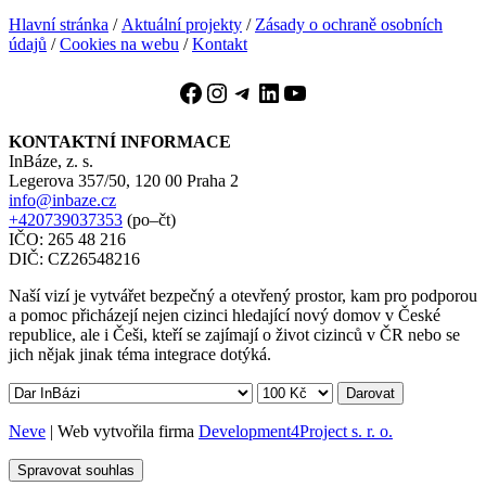
Hlavní stránka
/
Aktuální projekty
/
Zásady o ochraně osobních
údajů
/
Cookies na webu
/
Kontakt
Facebook
Instagram
Telegram
LinkedIn
YouTube
KONTAKTNÍ INFORMACE
InBáze, z. s.
Legerova 357/50, 120 00 Praha 2
info@inbaze.cz
+420739037353
(po–čt)
IČO: 265 48 216
DIČ: CZ26548216
Naší vizí je vytvářet bezpečný a otevřený prostor, kam pro podporou
a pomoc přicházejí nejen cizinci hledající nový domov v České
republice, ale i Češi, kteří se zajímají o život cizinců v ČR nebo se
jich nějak jinak téma integrace dotýká.
Darovat
Neve
| Web vytvořila firma
Development4Project s. r. o.
Spravovat souhlas