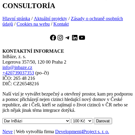
CONSULTORÍA
Hlavní stránka
/
Aktuální projekty
/
Zásady o ochraně osobních
údajů
/
Cookies na webu
/
Kontakt
Facebook
Instagram
Telegram
LinkedIn
YouTube
KONTAKTNÍ INFORMACE
InBáze, z. s.
Legerova 357/50, 120 00 Praha 2
info@inbaze.cz
+420739037353
(po–čt)
IČO: 265 48 216
DIČ: CZ26548216
Naší vizí je vytvářet bezpečný a otevřený prostor, kam pro podporou
a pomoc přicházejí nejen cizinci hledající nový domov v České
republice, ale i Češi, kteří se zajímají o život cizinců v ČR nebo se
jich nějak jinak téma integrace dotýká.
Darovat
Neve
| Web vytvořila firma
Development4Project s. r. o.