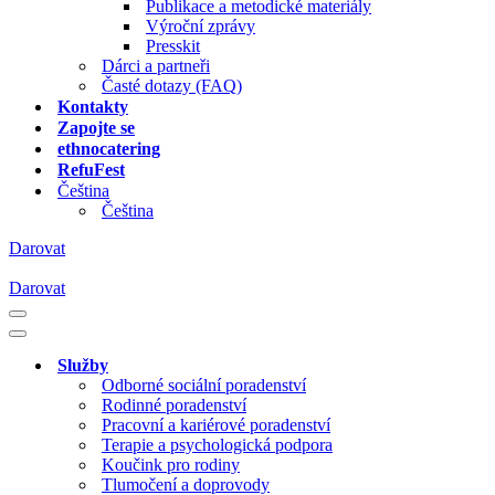
Publikace a metodické materiály
Výroční zprávy
Presskit
Dárci a partneři
Časté dotazy (FAQ)
Kontakty
Zapojte se
ethnocatering
RefuFest
Čeština
Čeština
Darovat
Darovat
Navigační
menu
Navigační
menu
Služby
Odborné sociální poradenství
Rodinné poradenství
Pracovní a kariérové poradenství
Terapie a psychologická podpora
Koučink pro rodiny
Tlumočení a doprovody