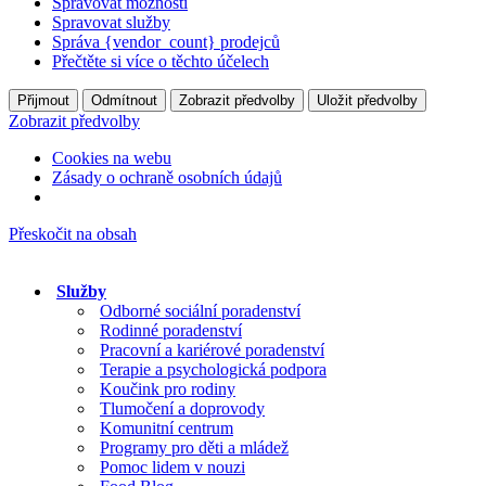
Spravovat možnosti
Spravovat služby
Správa {vendor_count} prodejců
Přečtěte si více o těchto účelech
Přijmout
Odmítnout
Zobrazit předvolby
Uložit předvolby
Zobrazit předvolby
Cookies na webu
Zásady o ochraně osobních údajů
Přeskočit na obsah
Služby
Odborné sociální poradenství
Rodinné poradenství
Pracovní a kariérové poradenství
Terapie a psychologická podpora
Koučink pro rodiny
Tlumočení a doprovody
Komunitní centrum
Programy pro děti a mládež
Pomoc lidem v nouzi