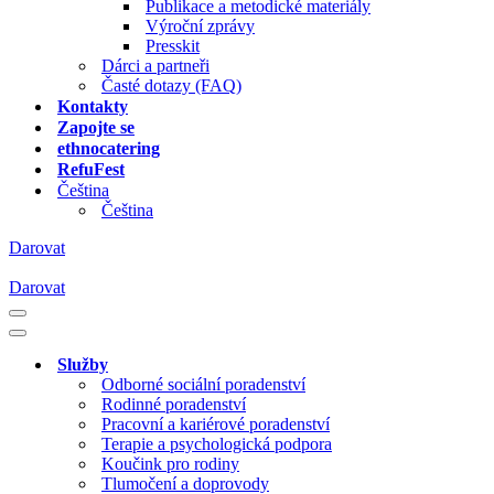
Publikace a metodické materiály
Výroční zprávy
Presskit
Dárci a partneři
Časté dotazy (FAQ)
Kontakty
Zapojte se
ethnocatering
RefuFest
Čeština
Čeština
Darovat
Darovat
Navigační
menu
Navigační
menu
Služby
Odborné sociální poradenství
Rodinné poradenství
Pracovní a kariérové poradenství
Terapie a psychologická podpora
Koučink pro rodiny
Tlumočení a doprovody