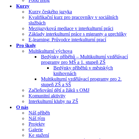
Food Blog
Kurzy
Kurzy českého jazyka
Kvalifikační kurz pro pracovníky v sociálních
službách
Mezijazyková mediace v interkulturní práci
Základy interkulturní práce s migranty a uprchlíky
E-learning: Průvodce interkulturní prací
Pro školy
Multikulturní výchova
Bedýnky příběhů – Multikulturní vzdělávací
programy pro MŠ a 1. stupeň ZŠ
Bedýnky příběhů v městských
knihovnách
Multikulturní vzdělávací programy pro 2.
stupeň ZŠ a SŠ
Začleňování dětí a žáků s OMJ
Komunitní aktivity
Interkulturní kluby na ZŠ
O nás
Náš příběh
Náš tým
Projekty
Galerie
Ke stažení