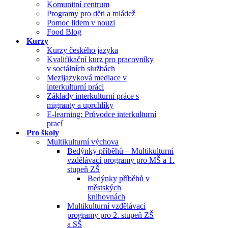
Komunitní centrum
Programy pro děti a mládež
Pomoc lidem v nouzi
Food Blog
Kurzy
Kurzy českého jazyka
Kvalifikační kurz pro pracovníky
v sociálních službách
Mezijazyková mediace v
interkulturní práci
Základy interkulturní práce s
migranty a uprchlíky
E-learning: Průvodce interkulturní
prací
Pro školy
Multikulturní výchova
Bedýnky příběhů – Multikulturní
vzdělávací programy pro MŠ a 1.
stupeň ZŠ
Bedýnky příběhů v
městských
knihovnách
Multikulturní vzdělávací
programy pro 2. stupeň ZŠ
a SŠ