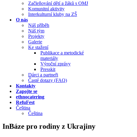
Začleňování dětí a žáků s OMJ
Komunitní aktivity
Interkulturní kluby na ZŠ
O nás
Náš příběh
Náš tým
Projekty
Galerie
Ke stažení
Publikace a metodické
materiály
Výroční zprávy
Presskit
Dárci a partneři
Časté dotazy (FAQ)
Kontakty
Zapojte se
ethnocatering
RefuFest
Čeština
Čeština
InBáze pro rodiny z Ukrajiny