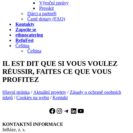
Výroční zprávy
Presskit
Dárci a partneři
Časté dotazy (FAQ)
Kontakty
Zapojte se
ethnocatering
RefuFest
Čeština
Čeština
IL EST DIT QUE SI VOUS VOULEZ
RÉUSSIR, FAITES CE QUE VOUS
PROFITEZ
Hlavní stránka
/
Aktuální projekty
/
Zásady o ochraně osobních
údajů
/
Cookies na webu
/
Kontakt
Facebook
Instagram
Telegram
LinkedIn
YouTube
KONTAKTNÍ INFORMACE
InBáze, z. s.