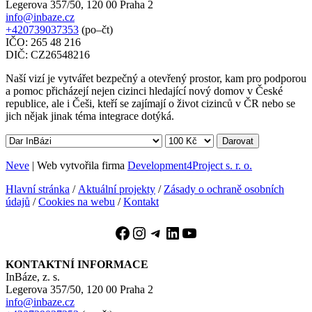
Legerova 357/50, 120 00 Praha 2
info@inbaze.cz
+420739037353
(po–čt)
IČO: 265 48 216
DIČ: CZ26548216
Naší vizí je vytvářet bezpečný a otevřený prostor, kam pro podporou
a pomoc přicházejí nejen cizinci hledající nový domov v České
republice, ale i Češi, kteří se zajímají o život cizinců v ČR nebo se
jich nějak jinak téma integrace dotýká.
Darovat
Neve
| Web vytvořila firma
Development4Project s. r. o.
Hlavní stránka
/
Aktuální projekty
/
Zásady o ochraně osobních
údajů
/
Cookies na webu
/
Kontakt
Facebook
Instagram
Telegram
LinkedIn
YouTube
KONTAKTNÍ INFORMACE
InBáze, z. s.
Legerova 357/50, 120 00 Praha 2
info@inbaze.cz