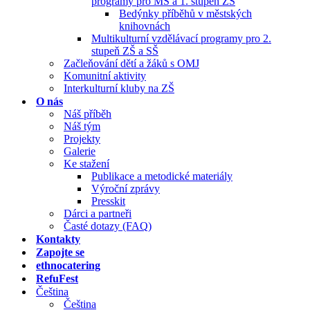
programy pro MŠ a 1. stupeň ZŠ
Bedýnky příběhů v městských
knihovnách
Multikulturní vzdělávací programy pro 2.
stupeň ZŠ a SŠ
Začleňování dětí a žáků s OMJ
Komunitní aktivity
Interkulturní kluby na ZŠ
O nás
Náš příběh
Náš tým
Projekty
Galerie
Ke stažení
Publikace a metodické materiály
Výroční zprávy
Presskit
Dárci a partneři
Časté dotazy (FAQ)
Kontakty
Zapojte se
ethnocatering
RefuFest
Čeština
Čeština