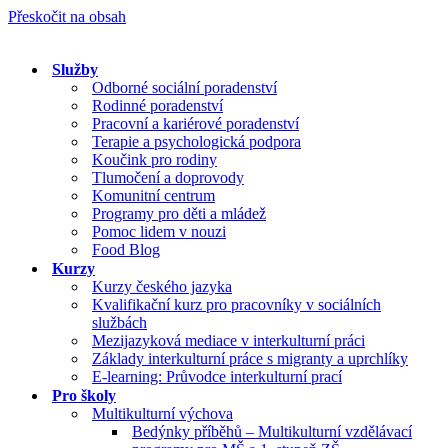
Přeskočit na obsah
Služby
Odborné sociální poradenství
Rodinné poradenství
Pracovní a kariérové poradenství
Terapie a psychologická podpora
Koučink pro rodiny
Tlumočení a doprovody
Komunitní centrum
Programy pro děti a mládež
Pomoc lidem v nouzi
Food Blog
Kurzy
Kurzy českého jazyka
Kvalifikační kurz pro pracovníky v sociálních
službách
Mezijazyková mediace v interkulturní práci
Základy interkulturní práce s migranty a uprchlíky
E-learning: Průvodce interkulturní prací
Pro školy
Multikulturní výchova
Bedýnky příběhů – Multikulturní vzdělávací