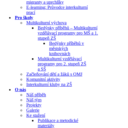
migranty a uprchlíky
E-learning: Průvodce interkulturní
prací
Pro školy
Multikulturní výchova
Bedýnky příběhů – Multikulturní
vzdělávací programy pro MŠ a 1.
stupeň ZŠ
Bedýnky příběhů v
městských
knihovnách
Multikulturní vzdělávací
programy pro 2. stupeň ZŠ
a SŠ
Začleňování dětí a žáků s OMJ
Komunitní aktivity
Interkulturní kluby na ZŠ
O nás
Náš příběh
Náš tým
Projekty
Galerie
Ke stažení
Publikace a metodické
materiály