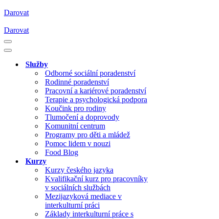
Darovat
Darovat
Navigační
menu
Navigační
menu
Služby
Odborné sociální poradenství
Rodinné poradenství
Pracovní a kariérové poradenství
Terapie a psychologická podpora
Koučink pro rodiny
Tlumočení a doprovody
Komunitní centrum
Programy pro děti a mládež
Pomoc lidem v nouzi
Food Blog
Kurzy
Kurzy českého jazyka
Kvalifikační kurz pro pracovníky
v sociálních službách
Mezijazyková mediace v
interkulturní práci
Základy interkulturní práce s