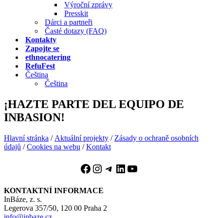
Výroční zprávy
Presskit
Dárci a partneři
Časté dotazy (FAQ)
Kontakty
Zapojte se
ethnocatering
RefuFest
Čeština
Čeština
¡HAZTE PARTE DEL EQUIPO DE
INBASION!
Hlavní stránka
/
Aktuální projekty
/
Zásady o ochraně osobních
údajů
/
Cookies na webu
/
Kontakt
Facebook
Instagram
Telegram
LinkedIn
YouTube
KONTAKTNÍ INFORMACE
InBáze, z. s.
Legerova 357/50, 120 00 Praha 2
info@inbaze.cz