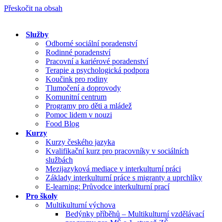
Přeskočit na obsah
Služby
Odborné sociální poradenství
Rodinné poradenství
Pracovní a kariérové poradenství
Terapie a psychologická podpora
Koučink pro rodiny
Tlumočení a doprovody
Komunitní centrum
Programy pro děti a mládež
Pomoc lidem v nouzi
Food Blog
Kurzy
Kurzy českého jazyka
Kvalifikační kurz pro pracovníky v sociálních
službách
Mezijazyková mediace v interkulturní práci
Základy interkulturní práce s migranty a uprchlíky
E-learning: Průvodce interkulturní prací
Pro školy
Multikulturní výchova
Bedýnky příběhů – Multikulturní vzdělávací