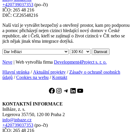
+420739037353
(po–čt)
IČO: 265 48 216
DIČ: CZ26548216
Naší vizí je vytvářet bezpečný a otevřený prostor, kam pro podporou
a pomoc přicházejí nejen cizinci hledající nový domov v České
republice, ale i Češi, kteří se zajímají o život cizinců v ČR nebo se
jich nějak jinak téma integrace dotýká.
Darovat
Neve
| Web vytvořila firma
Development4Project s. r. o.
Hlavní stránka
/
Aktuální projekty
/
Zásady o ochraně osobních
údajů
/
Cookies na webu
/
Kontakt
Facebook
Instagram
Telegram
LinkedIn
YouTube
KONTAKTNÍ INFORMACE
InBáze, z. s.
Legerova 357/50, 120 00 Praha 2
info@inbaze.cz
+420739037353
(po–čt)
IČO: 265 48 216