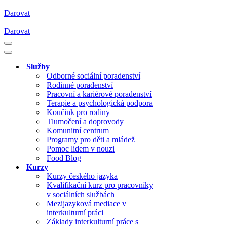
Darovat
Darovat
Navigační
menu
Navigační
menu
Služby
Odborné sociální poradenství
Rodinné poradenství
Pracovní a kariérové poradenství
Terapie a psychologická podpora
Koučink pro rodiny
Tlumočení a doprovody
Komunitní centrum
Programy pro děti a mládež
Pomoc lidem v nouzi
Food Blog
Kurzy
Kurzy českého jazyka
Kvalifikační kurz pro pracovníky
v sociálních službách
Mezijazyková mediace v
interkulturní práci
Základy interkulturní práce s