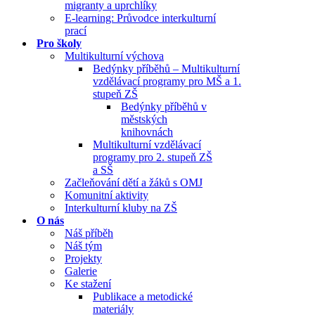
migranty a uprchlíky
E-learning: Průvodce interkulturní
prací
Pro školy
Multikulturní výchova
Bedýnky příběhů – Multikulturní
vzdělávací programy pro MŠ a 1.
stupeň ZŠ
Bedýnky příběhů v
městských
knihovnách
Multikulturní vzdělávací
programy pro 2. stupeň ZŠ
a SŠ
Začleňování dětí a žáků s OMJ
Komunitní aktivity
Interkulturní kluby na ZŠ
O nás
Náš příběh
Náš tým
Projekty
Galerie
Ke stažení
Publikace a metodické
materiály