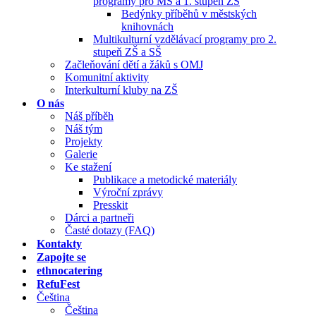
programy pro MŠ a 1. stupeň ZŠ
Bedýnky příběhů v městských
knihovnách
Multikulturní vzdělávací programy pro 2.
stupeň ZŠ a SŠ
Začleňování dětí a žáků s OMJ
Komunitní aktivity
Interkulturní kluby na ZŠ
O nás
Náš příběh
Náš tým
Projekty
Galerie
Ke stažení
Publikace a metodické materiály
Výroční zprávy
Presskit
Dárci a partneři
Časté dotazy (FAQ)
Kontakty
Zapojte se
ethnocatering
RefuFest
Čeština
Čeština