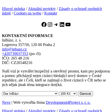
Hlavní stránka
/
Aktuální projekty
/
Zásady o ochraně osobních
údajů
/
Cookies na webu
/
Kontakt
Facebook
Instagram
Telegram
LinkedIn
YouTube
KONTAKTNÍ INFORMACE
InBáze, z. s.
Legerova 357/50, 120 00 Praha 2
info@inbaze.cz
+420739037353
(po–čt)
IČO: 265 48 216
DIČ: CZ26548216
Naší vizí je vytvářet bezpečný a otevřený prostor, kam pro podporou
a pomoc přicházejí nejen cizinci hledající nový domov v České
republice, ale i Češi, kteří se zajímají o život cizinců v ČR nebo se
jich nějak jinak téma integrace dotýká.
Darovat
Neve
| Web vytvořila firma
Development4Project s. r. o.
Hlavní stránka
/
Aktuální projekty
/
Zásady o ochraně osobních