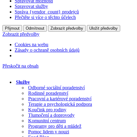
Spravovat možnosti
Spravovat služby
Správa {vendor_count} prodejců
Přečtěte si více o těchto účelech
Přijmout
Odmítnout
Zobrazit předvolby
Uložit předvolby
Zobrazit předvolby
Cookies na webu
Zásady o ochraně osobních údajů
Přeskočit na obsah
Služby
Odborné sociální poradenství
Rodinné poradenství
Pracovní a kariérové poradenství
Terapie a psychologická podpora
Koučink pro rodiny
Tlumočení a doprovody
Komunitní centrum
Programy pro děti a mládež
Pomoc lidem v nouzi