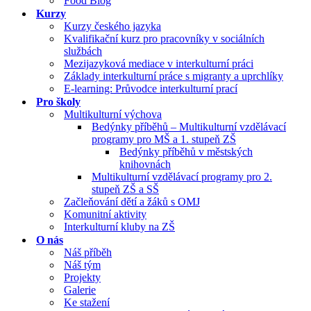
Food Blog
Kurzy
Kurzy českého jazyka
Kvalifikační kurz pro pracovníky v sociálních
službách
Mezijazyková mediace v interkulturní práci
Základy interkulturní práce s migranty a uprchlíky
E-learning: Průvodce interkulturní prací
Pro školy
Multikulturní výchova
Bedýnky příběhů – Multikulturní vzdělávací
programy pro MŠ a 1. stupeň ZŠ
Bedýnky příběhů v městských
knihovnách
Multikulturní vzdělávací programy pro 2.
stupeň ZŠ a SŠ
Začleňování dětí a žáků s OMJ
Komunitní aktivity
Interkulturní kluby na ZŠ
O nás
Náš příběh
Náš tým
Projekty
Galerie
Ke stažení