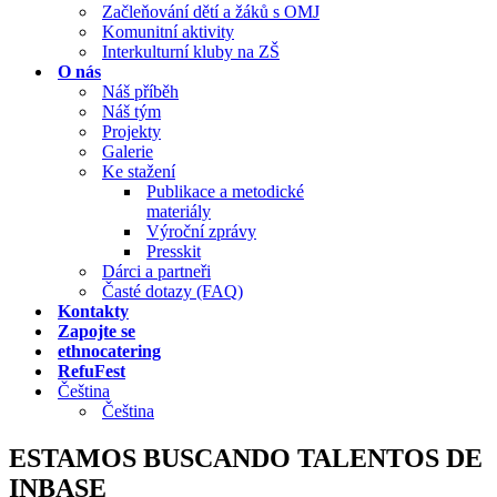
Začleňování dětí a žáků s OMJ
Komunitní aktivity
Interkulturní kluby na ZŠ
O nás
Náš příběh
Náš tým
Projekty
Galerie
Ke stažení
Publikace a metodické
materiály
Výroční zprávy
Presskit
Dárci a partneři
Časté dotazy (FAQ)
Kontakty
Zapojte se
ethnocatering
RefuFest
Čeština
Čeština
ESTAMOS BUSCANDO TALENTOS DE
INBASE