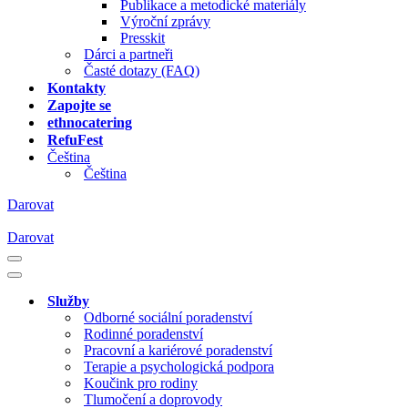
Publikace a metodické materiály
Výroční zprávy
Presskit
Dárci a partneři
Časté dotazy (FAQ)
Kontakty
Zapojte se
ethnocatering
RefuFest
Čeština
Čeština
Darovat
Darovat
Navigační
menu
Navigační
menu
Služby
Odborné sociální poradenství
Rodinné poradenství
Pracovní a kariérové poradenství
Terapie a psychologická podpora
Koučink pro rodiny
Tlumočení a doprovody