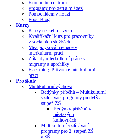
Komunitní centrum
Programy pro děti a mládež
Pomoc lidem v nouzi
Food Blog
Kurzy
Kurzy českého jazyka
Kvalifikační kurz pro pracovníky
v sociálních službách
Mezijazyková mediace v
interkulturní práci
Základy interkulturní práce s
migranty a uprchlíky
E-learning: Průvodce interkulturní
prací
Pro školy
Multikulturní výchova
Bedýnky příběhů – Multikulturní
vzdělávací programy pro MŠ a 1.
stupeň ZŠ
Bedýnky příběhů v
městských
knihovnách
Multikulturní vzdělávací
programy pro 2. stupeň ZŠ
a SŠ