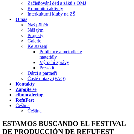
Začleňování dětí a žáků s OMJ
Komunitní aktivity
Interkulturní kluby na ZŠ
O nás
Náš příběh
Náš tým
Projekty
Galerie
Ke stažení
Publikace a metodické
materiály
Výroční zprávy
Presskit
Dárci a partneři
Časté dotazy (FAQ)
Kontakty
Zapojte se
ethnocatering
RefuFest
Čeština
Čeština
ESTAMOS BUSCANDO EL FESTIVAL
DE PRODUCCIÓN DE REFUFEST