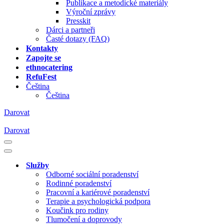
Publikace a metodické materiály
Výroční zprávy
Presskit
Dárci a partneři
Časté dotazy (FAQ)
Kontakty
Zapojte se
ethnocatering
RefuFest
Čeština
Čeština
Darovat
Darovat
Navigační
menu
Navigační
menu
Služby
Odborné sociální poradenství
Rodinné poradenství
Pracovní a kariérové poradenství
Terapie a psychologická podpora
Koučink pro rodiny
Tlumočení a doprovody