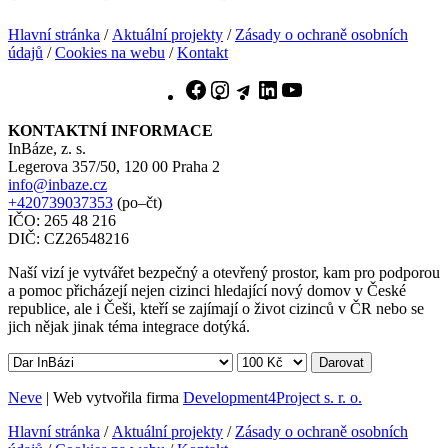
Hlavní stránka
/
Aktuální projekty
/
Zásady o ochraně osobních
údajů
/
Cookies na webu
/
Kontakt
Facebook
Instagram
Telegram
LinkedIn
YouTube
KONTAKTNÍ INFORMACE
InBáze, z. s.
Legerova 357/50, 120 00 Praha 2
info@inbaze.cz
+420739037353
(po–čt)
IČO: 265 48 216
DIČ: CZ26548216
Naší vizí je vytvářet bezpečný a otevřený prostor, kam pro podporou
a pomoc přicházejí nejen cizinci hledající nový domov v České
republice, ale i Češi, kteří se zajímají o život cizinců v ČR nebo se
jich nějak jinak téma integrace dotýká.
Darovat
Neve
| Web vytvořila firma
Development4Project s. r. o.
Hlavní stránka
/
Aktuální projekty
/
Zásady o ochraně osobních