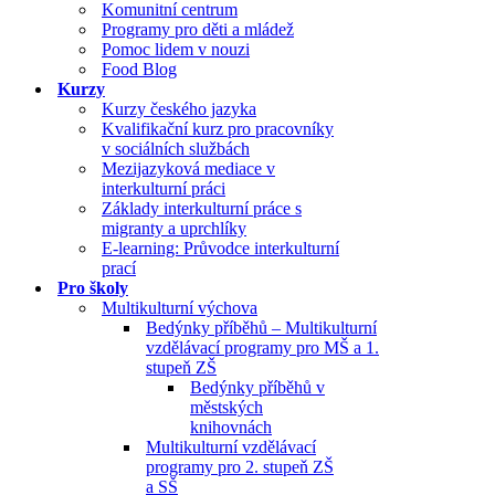
Komunitní centrum
Programy pro děti a mládež
Pomoc lidem v nouzi
Food Blog
Kurzy
Kurzy českého jazyka
Kvalifikační kurz pro pracovníky
v sociálních službách
Mezijazyková mediace v
interkulturní práci
Základy interkulturní práce s
migranty a uprchlíky
E-learning: Průvodce interkulturní
prací
Pro školy
Multikulturní výchova
Bedýnky příběhů – Multikulturní
vzdělávací programy pro MŠ a 1.
stupeň ZŠ
Bedýnky příběhů v
městských
knihovnách
Multikulturní vzdělávací
programy pro 2. stupeň ZŠ
a SŠ