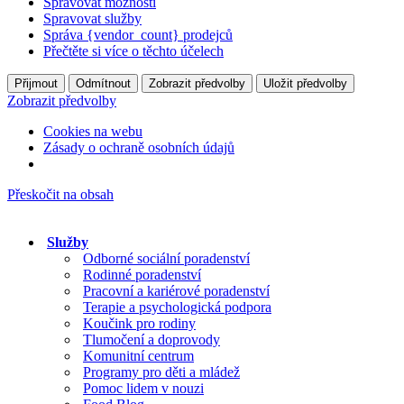
Spravovat možnosti
Spravovat služby
Správa {vendor_count} prodejců
Přečtěte si více o těchto účelech
Přijmout
Odmítnout
Zobrazit předvolby
Uložit předvolby
Zobrazit předvolby
Cookies na webu
Zásady o ochraně osobních údajů
Přeskočit na obsah
Služby
Odborné sociální poradenství
Rodinné poradenství
Pracovní a kariérové poradenství
Terapie a psychologická podpora
Koučink pro rodiny
Tlumočení a doprovody
Komunitní centrum
Programy pro děti a mládež
Pomoc lidem v nouzi