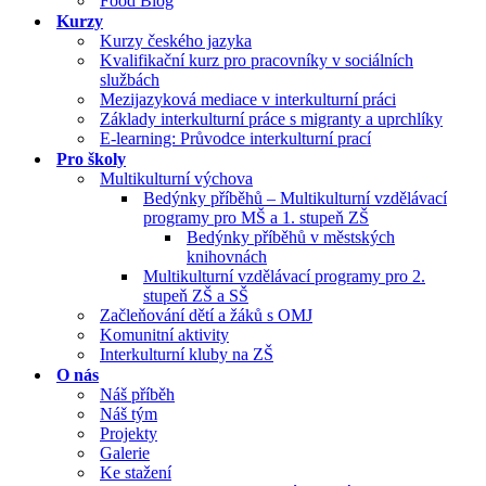
Food Blog
Kurzy
Kurzy českého jazyka
Kvalifikační kurz pro pracovníky v sociálních
službách
Mezijazyková mediace v interkulturní práci
Základy interkulturní práce s migranty a uprchlíky
E-learning: Průvodce interkulturní prací
Pro školy
Multikulturní výchova
Bedýnky příběhů – Multikulturní vzdělávací
programy pro MŠ a 1. stupeň ZŠ
Bedýnky příběhů v městských
knihovnách
Multikulturní vzdělávací programy pro 2.
stupeň ZŠ a SŠ
Začleňování dětí a žáků s OMJ
Komunitní aktivity
Interkulturní kluby na ZŠ
O nás
Náš příběh
Náš tým
Projekty
Galerie
Ke stažení