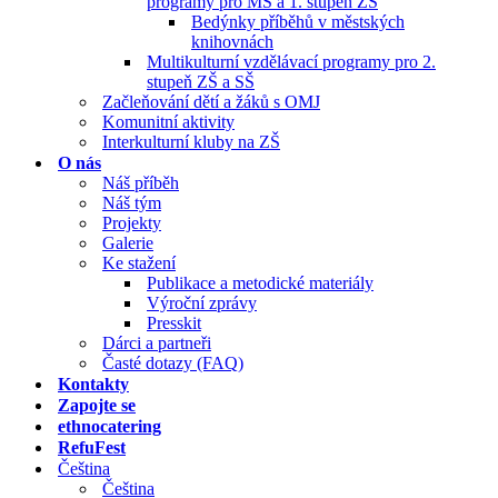
programy pro MŠ a 1. stupeň ZŠ
Bedýnky příběhů v městských
knihovnách
Multikulturní vzdělávací programy pro 2.
stupeň ZŠ a SŠ
Začleňování dětí a žáků s OMJ
Komunitní aktivity
Interkulturní kluby na ZŠ
O nás
Náš příběh
Náš tým
Projekty
Galerie
Ke stažení
Publikace a metodické materiály
Výroční zprávy
Presskit
Dárci a partneři
Časté dotazy (FAQ)
Kontakty
Zapojte se
ethnocatering
RefuFest
Čeština
Čeština