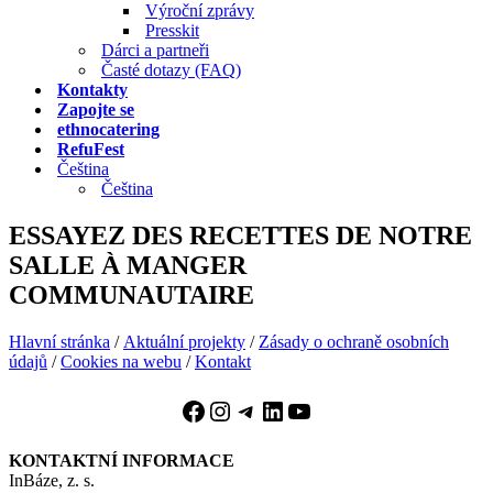
Výroční zprávy
Presskit
Dárci a partneři
Časté dotazy (FAQ)
Kontakty
Zapojte se
ethnocatering
RefuFest
Čeština
Čeština
ESSAYEZ DES RECETTES DE NOTRE
SALLE À MANGER
COMMUNAUTAIRE
Hlavní stránka
/
Aktuální projekty
/
Zásady o ochraně osobních
údajů
/
Cookies na webu
/
Kontakt
Facebook
Instagram
Telegram
LinkedIn
YouTube
KONTAKTNÍ INFORMACE
InBáze, z. s.