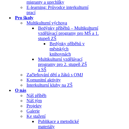
migranty a uprchlíky
E-learning: Průvodce interkulturní
prací
Pro školy
Multikulturní výchova
Bedýnky příběhů – Multikulturní
vzdělávací programy pro MŠ a 1.
stupeň ZŠ
Bedýnky příběhů v
městských
knihovnách
Multikulturní vzdělávací
programy pro 2. stupeň ZŠ
a SŠ
Začleňování dětí a žáků s OMJ
Komunitní aktivity
Interkulturní kluby na ZŠ
O nás
Náš příběh
Náš tým
Projekty
Galerie
Ke stažení
Publikace a metodické
materiály