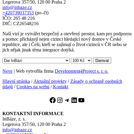
Legerova 357/50, 120 00 Praha 2
info@inbaze.cz
+420739037353
(po–čt)
IČO: 265 48 216
DIČ: CZ26548216
Naší vizí je vytvářet bezpečný a otevřený prostor, kam pro podporou
a pomoc přicházejí nejen cizinci hledající nový domov v České
republice, ale i Češi, kteří se zajímají o život cizinců v ČR nebo se
jich nějak jinak téma integrace dotýká.
Darovat
Neve
| Web vytvořila firma
Development4Project s. r. o.
Hlavní stránka
/
Aktuální projekty
/
Zásady o ochraně osobních
údajů
/
Cookies na webu
/
Kontakt
Facebook
Instagram
Telegram
LinkedIn
YouTube
KONTAKTNÍ INFORMACE
InBáze, z. s.
Legerova 357/50, 120 00 Praha 2
info@inbaze.cz