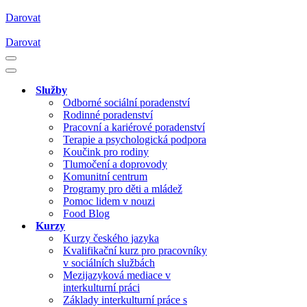
Darovat
Darovat
Navigační
menu
Navigační
menu
Služby
Odborné sociální poradenství
Rodinné poradenství
Pracovní a kariérové poradenství
Terapie a psychologická podpora
Koučink pro rodiny
Tlumočení a doprovody
Komunitní centrum
Programy pro děti a mládež
Pomoc lidem v nouzi
Food Blog
Kurzy
Kurzy českého jazyka
Kvalifikační kurz pro pracovníky
v sociálních službách
Mezijazyková mediace v
interkulturní práci
Základy interkulturní práce s