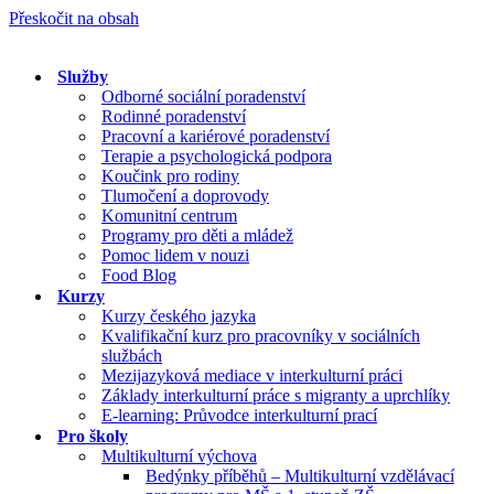
Přeskočit na obsah
Služby
Odborné sociální poradenství
Rodinné poradenství
Pracovní a kariérové poradenství
Terapie a psychologická podpora
Koučink pro rodiny
Tlumočení a doprovody
Komunitní centrum
Programy pro děti a mládež
Pomoc lidem v nouzi
Food Blog
Kurzy
Kurzy českého jazyka
Kvalifikační kurz pro pracovníky v sociálních
službách
Mezijazyková mediace v interkulturní práci
Základy interkulturní práce s migranty a uprchlíky
E-learning: Průvodce interkulturní prací
Pro školy
Multikulturní výchova
Bedýnky příběhů – Multikulturní vzdělávací