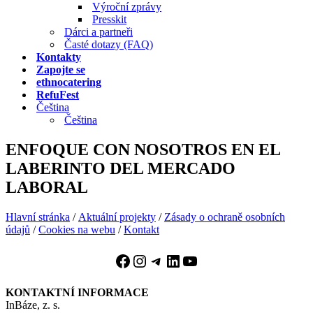
Výroční zprávy
Presskit
Dárci a partneři
Časté dotazy (FAQ)
Kontakty
Zapojte se
ethnocatering
RefuFest
Čeština
Čeština
ENFOQUE CON NOSOTROS EN EL
LABERINTO DEL MERCADO
LABORAL
Hlavní stránka
/
Aktuální projekty
/
Zásady o ochraně osobních
údajů
/
Cookies na webu
/
Kontakt
Facebook
Instagram
Telegram
LinkedIn
YouTube
KONTAKTNÍ INFORMACE
InBáze, z. s.