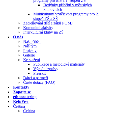
programy pro MŠ a 1. stupeň ZŠ
Bedýnky příběhů v městských
knihovnách
Multikulturní vzdělávací programy pro 2.
stupeň ZŠ a SŠ
Začleňování dětí a žáků s OMJ
Komunitní aktivity
Interkulturní kluby na ZŠ
O nás
Náš příběh
Náš tým
Projekty
Galerie
Ke stažení
Publikace a metodické materiály
Výroční zprávy
Presskit
Dárci a partneři
Časté dotazy (FAQ)
Kontakty
Zapojte se
ethnocatering
RefuFest
Čeština
Čeština