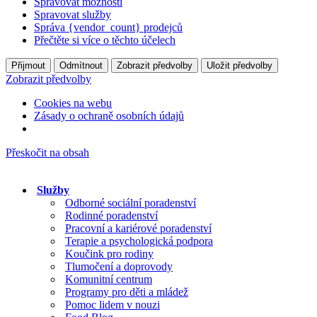
Spravovat možnosti
Spravovat služby
Správa {vendor_count} prodejců
Přečtěte si více o těchto účelech
Přijmout
Odmítnout
Zobrazit předvolby
Uložit předvolby
Zobrazit předvolby
Cookies na webu
Zásady o ochraně osobních údajů
Přeskočit na obsah
Služby
Odborné sociální poradenství
Rodinné poradenství
Pracovní a kariérové poradenství
Terapie a psychologická podpora
Koučink pro rodiny
Tlumočení a doprovody
Komunitní centrum
Programy pro děti a mládež
Pomoc lidem v nouzi