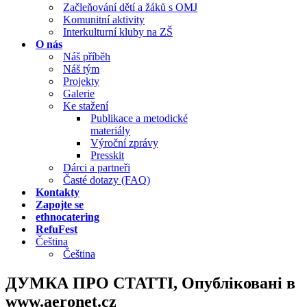
Začleňování dětí a žáků s OMJ
Komunitní aktivity
Interkulturní kluby na ZŠ
O nás
Náš příběh
Náš tým
Projekty
Galerie
Ke stažení
Publikace a metodické
materiály
Výroční zprávy
Presskit
Dárci a partneři
Časté dotazy (FAQ)
Kontakty
Zapojte se
ethnocatering
RefuFest
Čeština
Čeština
ДУМКА ПРО СТАТТІ, Опубліковані в
www.aeronet.cz