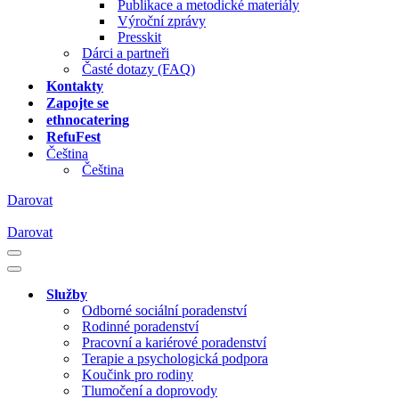
Publikace a metodické materiály
Výroční zprávy
Presskit
Dárci a partneři
Časté dotazy (FAQ)
Kontakty
Zapojte se
ethnocatering
RefuFest
Čeština
Čeština
Darovat
Darovat
Navigační
menu
Navigační
menu
Služby
Odborné sociální poradenství
Rodinné poradenství
Pracovní a kariérové poradenství
Terapie a psychologická podpora
Koučink pro rodiny
Tlumočení a doprovody