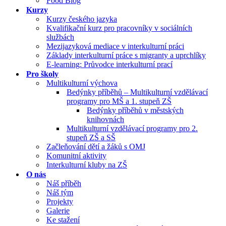
Food Blog
Kurzy
Kurzy českého jazyka
Kvalifikační kurz pro pracovníky v sociálních
službách
Mezijazyková mediace v interkulturní práci
Základy interkulturní práce s migranty a uprchlíky
E-learning: Průvodce interkulturní prací
Pro školy
Multikulturní výchova
Bedýnky příběhů – Multikulturní vzdělávací
programy pro MŠ a 1. stupeň ZŠ
Bedýnky příběhů v městských
knihovnách
Multikulturní vzdělávací programy pro 2.
stupeň ZŠ a SŠ
Začleňování dětí a žáků s OMJ
Komunitní aktivity
Interkulturní kluby na ZŠ
O nás
Náš příběh
Náš tým
Projekty
Galerie
Ke stažení