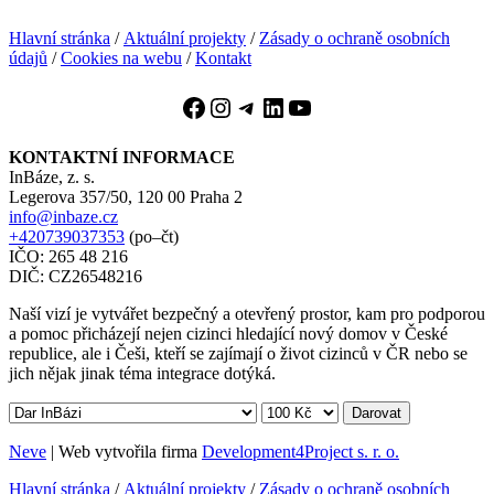
Hlavní stránka
/
Aktuální projekty
/
Zásady o ochraně osobních
údajů
/
Cookies na webu
/
Kontakt
Facebook
Instagram
Telegram
LinkedIn
YouTube
KONTAKTNÍ INFORMACE
InBáze, z. s.
Legerova 357/50, 120 00 Praha 2
info@inbaze.cz
+420739037353
(po–čt)
IČO: 265 48 216
DIČ: CZ26548216
Naší vizí je vytvářet bezpečný a otevřený prostor, kam pro podporou
a pomoc přicházejí nejen cizinci hledající nový domov v České
republice, ale i Češi, kteří se zajímají o život cizinců v ČR nebo se
jich nějak jinak téma integrace dotýká.
Darovat
Neve
| Web vytvořila firma
Development4Project s. r. o.
Hlavní stránka
/
Aktuální projekty
/
Zásady o ochraně osobních