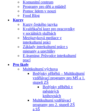
Komunitní centrum
Programy pro děti a mládež
Pomoc lidem v nouzi
Food Blog
Kurzy
Kurzy českého jazyka
Kvalifikační kurz pro pracovníky
v sociálních službách
Mezijazyková mediace v
interkulturní práci
Základy interkulturní práce s
migranty a uprchlíky
E-learning: Průvodce interkulturní
prací
Pro školy
Multikulturní výchova
Bedýnky příběhů – Multikulturní
vzdělávací programy pro MŠ a 1.
stupeň ZŠ
Bedýnky příběhů v
městských
knihovnách
Multikulturní vzdělávací
programy pro 2. stupeň ZŠ
a SŠ