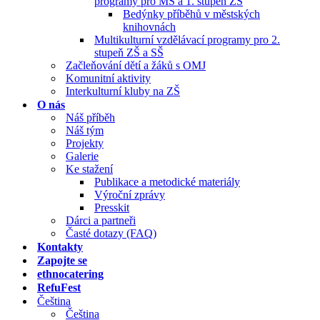
programy pro MŠ a 1. stupeň ZŠ
Bedýnky příběhů v městských
knihovnách
Multikulturní vzdělávací programy pro 2.
stupeň ZŠ a SŠ
Začleňování dětí a žáků s OMJ
Komunitní aktivity
Interkulturní kluby na ZŠ
O nás
Náš příběh
Náš tým
Projekty
Galerie
Ke stažení
Publikace a metodické materiály
Výroční zprávy
Presskit
Dárci a partneři
Časté dotazy (FAQ)
Kontakty
Zapojte se
ethnocatering
RefuFest
Čeština
Čeština