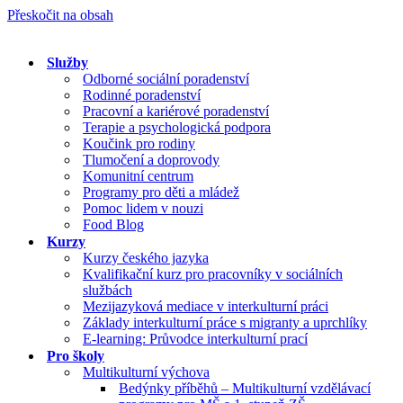
Přeskočit na obsah
Služby
Odborné sociální poradenství
Rodinné poradenství
Pracovní a kariérové poradenství
Terapie a psychologická podpora
Koučink pro rodiny
Tlumočení a doprovody
Komunitní centrum
Programy pro děti a mládež
Pomoc lidem v nouzi
Food Blog
Kurzy
Kurzy českého jazyka
Kvalifikační kurz pro pracovníky v sociálních
službách
Mezijazyková mediace v interkulturní práci
Základy interkulturní práce s migranty a uprchlíky
E-learning: Průvodce interkulturní prací
Pro školy
Multikulturní výchova
Bedýnky příběhů – Multikulturní vzdělávací