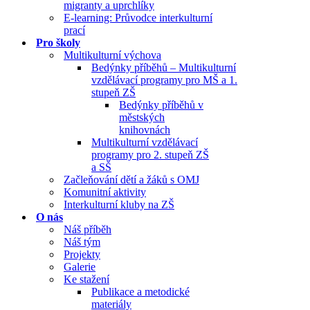
migranty a uprchlíky
E-learning: Průvodce interkulturní
prací
Pro školy
Multikulturní výchova
Bedýnky příběhů – Multikulturní
vzdělávací programy pro MŠ a 1.
stupeň ZŠ
Bedýnky příběhů v
městských
knihovnách
Multikulturní vzdělávací
programy pro 2. stupeň ZŠ
a SŠ
Začleňování dětí a žáků s OMJ
Komunitní aktivity
Interkulturní kluby na ZŠ
O nás
Náš příběh
Náš tým
Projekty
Galerie
Ke stažení
Publikace a metodické
materiály