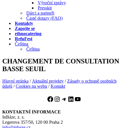
Výroční zprávy
Presskit
Dárci a partneři
Časté dotazy (FAQ)
Kontakty
Zapojte se
ethnocatering
RefuFest
Čeština
Čeština
CHANGEMENT DE CONSULTATION
BASSE SEUIL
Hlavní stránka
/
Aktuální projekty
/
Zásady o ochraně osobních
údajů
/
Cookies na webu
/
Kontakt
Facebook
Instagram
Telegram
LinkedIn
YouTube
KONTAKTNÍ INFORMACE
InBáze, z. s.
Legerova 357/50, 120 00 Praha 2
info@inbaze.cz