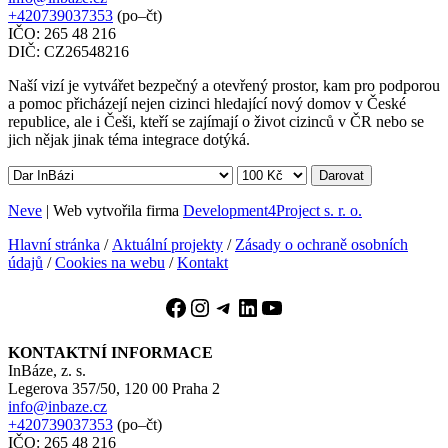
+420739037353
(po–čt)
IČO: 265 48 216
DIČ: CZ26548216
Naší vizí je vytvářet bezpečný a otevřený prostor, kam pro podporou
a pomoc přicházejí nejen cizinci hledající nový domov v České
republice, ale i Češi, kteří se zajímají o život cizinců v ČR nebo se
jich nějak jinak téma integrace dotýká.
Darovat
Neve
| Web vytvořila firma
Development4Project s. r. o.
Hlavní stránka
/
Aktuální projekty
/
Zásady o ochraně osobních
údajů
/
Cookies na webu
/
Kontakt
Facebook
Instagram
Telegram
LinkedIn
YouTube
KONTAKTNÍ INFORMACE
InBáze, z. s.
Legerova 357/50, 120 00 Praha 2
info@inbaze.cz
+420739037353
(po–čt)
IČO: 265 48 216