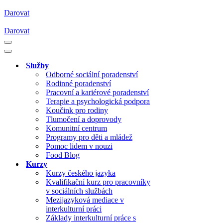
Darovat
Darovat
Navigační
menu
Navigační
menu
Služby
Odborné sociální poradenství
Rodinné poradenství
Pracovní a kariérové poradenství
Terapie a psychologická podpora
Koučink pro rodiny
Tlumočení a doprovody
Komunitní centrum
Programy pro děti a mládež
Pomoc lidem v nouzi
Food Blog
Kurzy
Kurzy českého jazyka
Kvalifikační kurz pro pracovníky
v sociálních službách
Mezijazyková mediace v
interkulturní práci
Základy interkulturní práce s