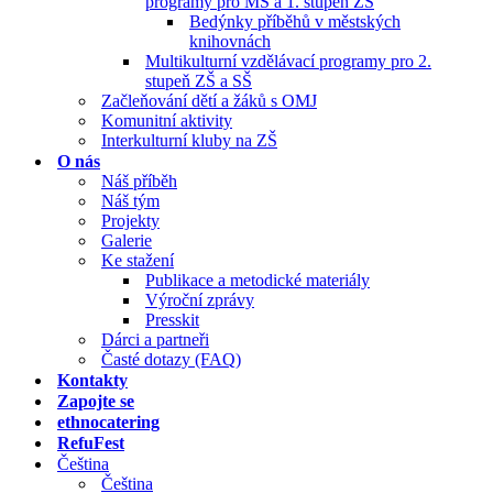
programy pro MŠ a 1. stupeň ZŠ
Bedýnky příběhů v městských
knihovnách
Multikulturní vzdělávací programy pro 2.
stupeň ZŠ a SŠ
Začleňování dětí a žáků s OMJ
Komunitní aktivity
Interkulturní kluby na ZŠ
O nás
Náš příběh
Náš tým
Projekty
Galerie
Ke stažení
Publikace a metodické materiály
Výroční zprávy
Presskit
Dárci a partneři
Časté dotazy (FAQ)
Kontakty
Zapojte se
ethnocatering
RefuFest
Čeština
Čeština