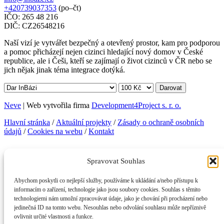
+420739037353
(po–čt)
IČO: 265 48 216
DIČ: CZ26548216
Naší vizí je vytvářet bezpečný a otevřený prostor, kam pro podporou
a pomoc přicházejí nejen cizinci hledající nový domov v České
republice, ale i Češi, kteří se zajímají o život cizinců v ČR nebo se
jich nějak jinak téma integrace dotýká.
Darovat
Neve
| Web vytvořila firma
Development4Project s. r. o.
Hlavní stránka
/
Aktuální projekty
/
Zásady o ochraně osobních
údajů
/
Cookies na webu
/
Kontakt
Facebook
Instagram
Telegram
LinkedIn
YouTube
Spravovat Souhlas
KONTAKTNÍ INFORMACE
Abychom poskytli co nejlepší služby, používáme k ukládání a/nebo přístupu k
InBáze, z. s.
informacím o zařízení, technologie jako jsou soubory cookies. Souhlas s těmito
Legerova 357/50, 120 00 Praha 2
technologiemi nám umožní zpracovávat údaje, jako je chování při procházení nebo
info@inbaze.cz
jedinečná ID na tomto webu. Nesouhlas nebo odvolání souhlasu může nepříznivě
+420739037353
(po–čt)
ovlivnit určité vlastnosti a funkce.
IČO: 265 48 216