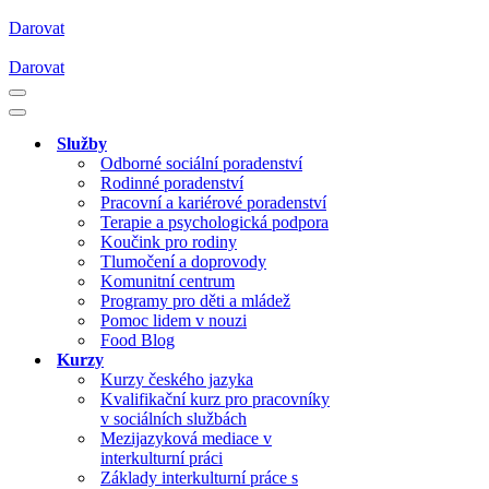
Darovat
Darovat
Navigační
menu
Navigační
menu
Služby
Odborné sociální poradenství
Rodinné poradenství
Pracovní a kariérové poradenství
Terapie a psychologická podpora
Koučink pro rodiny
Tlumočení a doprovody
Komunitní centrum
Programy pro děti a mládež
Pomoc lidem v nouzi
Food Blog
Kurzy
Kurzy českého jazyka
Kvalifikační kurz pro pracovníky
v sociálních službách
Mezijazyková mediace v
interkulturní práci
Základy interkulturní práce s