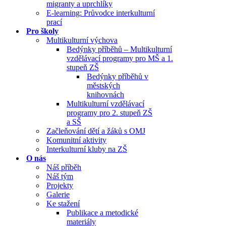
migranty a uprchlíky
E-learning: Průvodce interkulturní
prací
Pro školy
Multikulturní výchova
Bedýnky příběhů – Multikulturní
vzdělávací programy pro MŠ a 1.
stupeň ZŠ
Bedýnky příběhů v
městských
knihovnách
Multikulturní vzdělávací
programy pro 2. stupeň ZŠ
a SŠ
Začleňování dětí a žáků s OMJ
Komunitní aktivity
Interkulturní kluby na ZŠ
O nás
Náš příběh
Náš tým
Projekty
Galerie
Ke stažení
Publikace a metodické
materiály