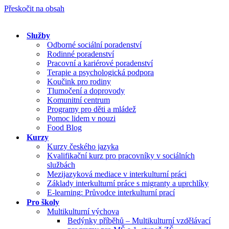
Přeskočit na obsah
Služby
Odborné sociální poradenství
Rodinné poradenství
Pracovní a kariérové poradenství
Terapie a psychologická podpora
Koučink pro rodiny
Tlumočení a doprovody
Komunitní centrum
Programy pro děti a mládež
Pomoc lidem v nouzi
Food Blog
Kurzy
Kurzy českého jazyka
Kvalifikační kurz pro pracovníky v sociálních
službách
Mezijazyková mediace v interkulturní práci
Základy interkulturní práce s migranty a uprchlíky
E-learning: Průvodce interkulturní prací
Pro školy
Multikulturní výchova
Bedýnky příběhů – Multikulturní vzdělávací