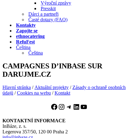
Výroční zprávy
Presskit
Dárci a partneři
Časté dotazy (FAQ)
Kontakty
Zapojte se
ethnocatering
RefuFest
Čeština
Čeština
CAMPAGNES D’INBASE SUR
DARUJME.CZ
Hlavní stránka
/
Aktuální projekty
/
Zásady o ochraně osobních
údajů
/
Cookies na webu
/
Kontakt
Facebook
Instagram
Telegram
LinkedIn
YouTube
KONTAKTNÍ INFORMACE
InBáze, z. s.
Legerova 357/50, 120 00 Praha 2
info@inbaze.cz