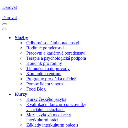
Darovat
Darovat
Navigační
menu
Navigační
menu
Služby
Odborné sociální poradenství
Rodinné poradenství
Pracovní a kariérové poradenství
Terapie a psychologická podpora
Koučink pro rodiny
Tlumočení a doprovody
Komunitní centrum
Programy pro děti a mládež
Pomoc lidem v nouzi
Food Blog
Kurzy
Kurzy českého jazyka
Kvalifikační kurz pro pracovníky
v sociálních službách
Mezijazyková mediace v
interkulturní práci
Základy interkulturní práce s