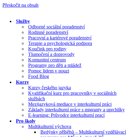
Přeskočit na obsah
Služby
Odborné sociální poradenství
Rodinné poradenství
Pracovní a kariérové poradenství
Terapie a psychologická podpora
Koučink pro rodiny
Tlumočení a doprovody
Komunitní centrum
Programy pro děti a mládež
Pomoc lidem v nouzi
Food Blog
Kurzy
Kurzy českého jazyka
Kvalifikační kurz pro pracovníky v sociálních
službách
Mezijazyková mediace v interkulturní práci
Základy interkulturní práce s migranty a uprchlíky
E-learning: Průvodce interkulturní prací
Pro školy
Multikulturní výchova
Bedýnky příběhů – Multikulturní vzdělávací