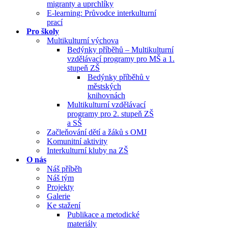
migranty a uprchlíky
E-learning: Průvodce interkulturní
prací
Pro školy
Multikulturní výchova
Bedýnky příběhů – Multikulturní
vzdělávací programy pro MŠ a 1.
stupeň ZŠ
Bedýnky příběhů v
městských
knihovnách
Multikulturní vzdělávací
programy pro 2. stupeň ZŠ
a SŠ
Začleňování dětí a žáků s OMJ
Komunitní aktivity
Interkulturní kluby na ZŠ
O nás
Náš příběh
Náš tým
Projekty
Galerie
Ke stažení
Publikace a metodické
materiály