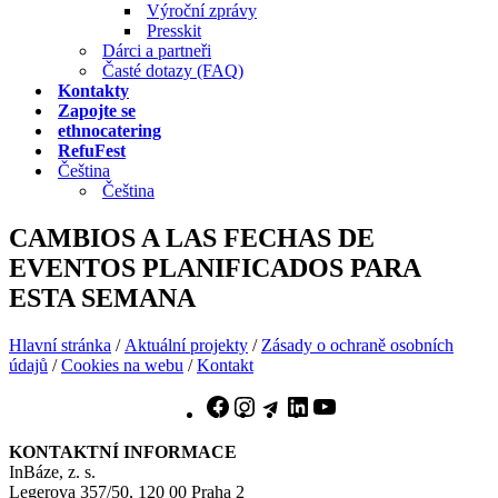
Výroční zprávy
Presskit
Dárci a partneři
Časté dotazy (FAQ)
Kontakty
Zapojte se
ethnocatering
RefuFest
Čeština
Čeština
CAMBIOS A LAS FECHAS DE
EVENTOS PLANIFICADOS PARA
ESTA SEMANA
Hlavní stránka
/
Aktuální projekty
/
Zásady o ochraně osobních
údajů
/
Cookies na webu
/
Kontakt
Facebook
Instagram
Telegram
LinkedIn
YouTube
KONTAKTNÍ INFORMACE
InBáze, z. s.
Legerova 357/50, 120 00 Praha 2