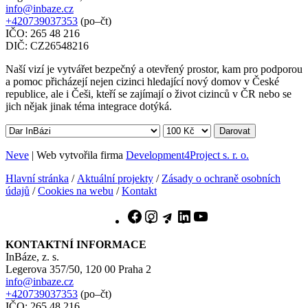
info@inbaze.cz
+420739037353
(po–čt)
IČO: 265 48 216
DIČ: CZ26548216
Naší vizí je vytvářet bezpečný a otevřený prostor, kam pro podporou
a pomoc přicházejí nejen cizinci hledající nový domov v České
republice, ale i Češi, kteří se zajímají o život cizinců v ČR nebo se
jich nějak jinak téma integrace dotýká.
Darovat
Neve
| Web vytvořila firma
Development4Project s. r. o.
Hlavní stránka
/
Aktuální projekty
/
Zásady o ochraně osobních
údajů
/
Cookies na webu
/
Kontakt
Facebook
Instagram
Telegram
LinkedIn
YouTube
KONTAKTNÍ INFORMACE
InBáze, z. s.
Legerova 357/50, 120 00 Praha 2
info@inbaze.cz
+420739037353
(po–čt)
IČO: 265 48 216