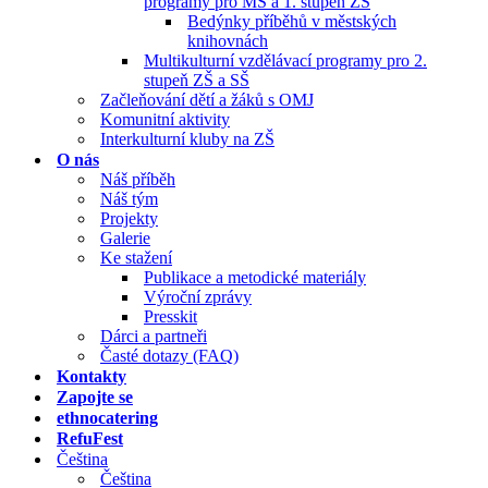
programy pro MŠ a 1. stupeň ZŠ
Bedýnky příběhů v městských
knihovnách
Multikulturní vzdělávací programy pro 2.
stupeň ZŠ a SŠ
Začleňování dětí a žáků s OMJ
Komunitní aktivity
Interkulturní kluby na ZŠ
O nás
Náš příběh
Náš tým
Projekty
Galerie
Ke stažení
Publikace a metodické materiály
Výroční zprávy
Presskit
Dárci a partneři
Časté dotazy (FAQ)
Kontakty
Zapojte se
ethnocatering
RefuFest
Čeština
Čeština