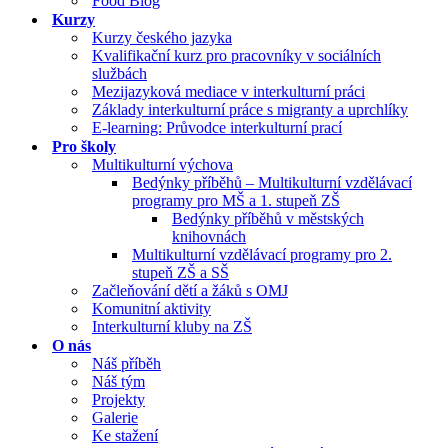
Food Blog
Kurzy
Kurzy českého jazyka
Kvalifikační kurz pro pracovníky v sociálních
službách
Mezijazyková mediace v interkulturní práci
Základy interkulturní práce s migranty a uprchlíky
E-learning: Průvodce interkulturní prací
Pro školy
Multikulturní výchova
Bedýnky příběhů – Multikulturní vzdělávací
programy pro MŠ a 1. stupeň ZŠ
Bedýnky příběhů v městských
knihovnách
Multikulturní vzdělávací programy pro 2.
stupeň ZŠ a SŠ
Začleňování dětí a žáků s OMJ
Komunitní aktivity
Interkulturní kluby na ZŠ
O nás
Náš příběh
Náš tým
Projekty
Galerie
Ke stažení