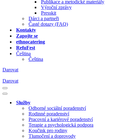
Publikace a metodické materiály
Výroční zprávy
Presskit
Dárci a partneři
Časté dotazy (FAQ)
Kontakty
Zapojte se
ethnocatering
RefuFest
Čeština
Čeština
Darovat
Darovat
Navigační
menu
Navigační
menu
Služby
Odborné sociální poradenství
Rodinné poradenství
Pracovní a kariérové poradenství
Terapie a psychologická podpora
Koučink pro rodiny
Tlumočení a doprovody