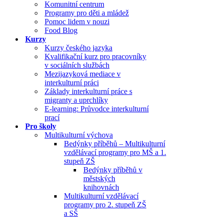
Komunitní centrum
Programy pro děti a mládež
Pomoc lidem v nouzi
Food Blog
Kurzy
Kurzy českého jazyka
Kvalifikační kurz pro pracovníky
v sociálních službách
Mezijazyková mediace v
interkulturní práci
Základy interkulturní práce s
migranty a uprchlíky
E-learning: Průvodce interkulturní
prací
Pro školy
Multikulturní výchova
Bedýnky příběhů – Multikulturní
vzdělávací programy pro MŠ a 1.
stupeň ZŠ
Bedýnky příběhů v
městských
knihovnách
Multikulturní vzdělávací
programy pro 2. stupeň ZŠ
a SŠ