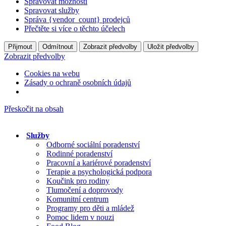
Spravovat možnosti
Spravovat služby
Správa {vendor_count} prodejců
Přečtěte si více o těchto účelech
Přijmout
Odmítnout
Zobrazit předvolby
Uložit předvolby
Zobrazit předvolby
Cookies na webu
Zásady o ochraně osobních údajů
Přeskočit na obsah
Služby
Odborné sociální poradenství
Rodinné poradenství
Pracovní a kariérové poradenství
Terapie a psychologická podpora
Koučink pro rodiny
Tlumočení a doprovody
Komunitní centrum
Programy pro děti a mládež
Pomoc lidem v nouzi