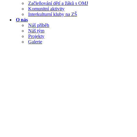
Začleňování dětí a žáků s OMJ
Komunitní aktivity
Interkulturní kluby na ZŠ
O nás
Náš příběh
Náš tým
Projekty
Galerie
Ke stažení
Publikace a metodické
materiály
Výroční zprávy
Presskit
Dárci a partneři
Časté dotazy (FAQ)
Kontakty
Zapojte se
ethnocatering
RefuFest
Čeština
Čeština
Các dự án khác trong năm 2012 – 2014