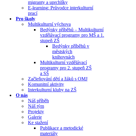
migranty a uprchlíky
E-learning: Průvodce interkulturní
prací
Pro školy
Multikulturní výchova
Bedýnky příběhů – Multikulturní
vzdělávací programy pro MŠ a 1.
stupeň ZŠ
Bedýnky příběhů v
městských
knihovnách
Multikulturní vzdělávací
programy pro 2. stupeň ZŠ
a SŠ
Začleňování dětí a žáků s OMJ
Komunitní aktivity
Interkulturní kluby na ZŠ
O nás
Náš příběh
Náš tým
Projekty
Galerie
Ke stažení
Publikace a metodické
materiály