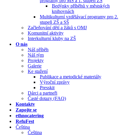
programy pro MŠ a 1. stupeň ZŠ
Bedýnky příběhů v městských
knihovnách
Multikulturní vzdělávací programy pro 2.
stupeň ZŠ a SŠ
Začleňování dětí a žáků s OMJ
Komunitní aktivity
Interkulturní kluby na ZŠ
O nás
Náš příběh
Náš tým
Projekty
Galerie
Ke stažení
Publikace a metodické materiály
Výroční zprávy
Presskit
Dárci a partneři
Časté dotazy (FAQ)
Kontakty
Zapojte se
ethnocatering
RefuFest
Čeština
Čeština