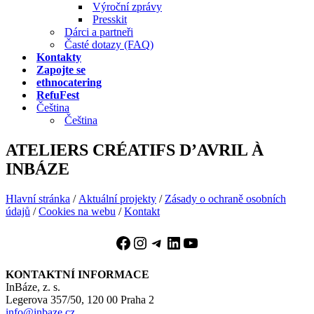
Výroční zprávy
Presskit
Dárci a partneři
Časté dotazy (FAQ)
Kontakty
Zapojte se
ethnocatering
RefuFest
Čeština
Čeština
ATELIERS CRÉATIFS D’AVRIL À
INBÁZE
Hlavní stránka
/
Aktuální projekty
/
Zásady o ochraně osobních
údajů
/
Cookies na webu
/
Kontakt
Facebook
Instagram
Telegram
LinkedIn
YouTube
KONTAKTNÍ INFORMACE
InBáze, z. s.
Legerova 357/50, 120 00 Praha 2
info@inbaze.cz