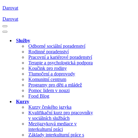
Darovat
Darovat
Navigační
menu
Navigační
menu
Služby
Odborné sociální poradenství
Rodinné poradenství
Pracovní a kariérové poradenství
Terapie a psychologická podpora
Koučink pro rodiny
Tlumočení a doprovody
Komunitní centrum
Programy pro děti a mládež
Pomoc lidem v nouzi
Food Blog
Kurzy
Kurzy českého jazyka
Kvalifikační kurz pro pracovníky
v sociálních službách
Mezijazyková mediace v
interkulturní práci
Základy interkulturní práce s