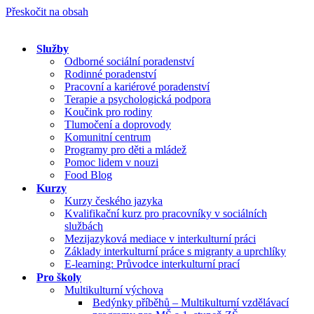
Přeskočit na obsah
Služby
Odborné sociální poradenství
Rodinné poradenství
Pracovní a kariérové poradenství
Terapie a psychologická podpora
Koučink pro rodiny
Tlumočení a doprovody
Komunitní centrum
Programy pro děti a mládež
Pomoc lidem v nouzi
Food Blog
Kurzy
Kurzy českého jazyka
Kvalifikační kurz pro pracovníky v sociálních
službách
Mezijazyková mediace v interkulturní práci
Základy interkulturní práce s migranty a uprchlíky
E-learning: Průvodce interkulturní prací
Pro školy
Multikulturní výchova
Bedýnky příběhů – Multikulturní vzdělávací