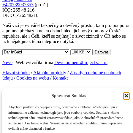
+420739037353
(po–čt)
IČO: 265 48 216
DIČ: CZ26548216
Naší vizí je vytvářet bezpečný a otevřený prostor, kam pro podporou
a pomoc přicházejí nejen cizinci hledající nový domov v České
republice, ale i Češi, kteří se zajímají o život cizinců v ČR nebo se
jich nějak jinak téma integrace dotýká.
Darovat
Neve
| Web vytvořila firma
Development4Project s. r. o.
Hlavní stránka
/
Aktuální projekty
/
Zásady o ochraně osobních
údajů
/
Cookies na webu
/
Kontakt
Facebook
Instagram
Telegram
LinkedIn
YouTube
Spravovat Souhlas
KONTAKTNÍ INFORMACE
Abychom poskytli co nejlepší služby, používáme k ukládání a/nebo přístupu k
InBáze, z. s.
informacím o zařízení, technologie jako jsou soubory cookies. Souhlas s těmito
Legerova 357/50, 120 00 Praha 2
technologiemi nám umožní zpracovávat údaje, jako je chování při procházení nebo
info@inbaze.cz
jedinečná ID na tomto webu. Nesouhlas nebo odvolání souhlasu může nepříznivě
+420739037353
(po–čt)
ovlivnit určité vlastnosti a funkce.
IČO: 265 48 216