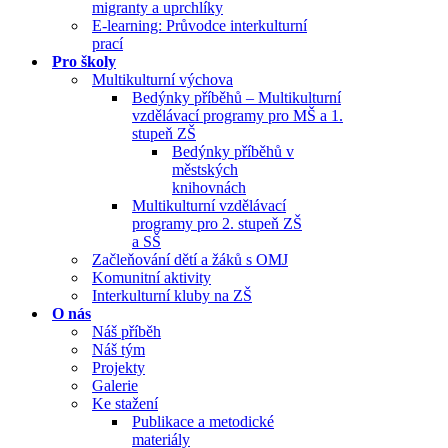
migranty a uprchlíky
E-learning: Průvodce interkulturní
prací
Pro školy
Multikulturní výchova
Bedýnky příběhů – Multikulturní
vzdělávací programy pro MŠ a 1.
stupeň ZŠ
Bedýnky příběhů v
městských
knihovnách
Multikulturní vzdělávací
programy pro 2. stupeň ZŠ
a SŠ
Začleňování dětí a žáků s OMJ
Komunitní aktivity
Interkulturní kluby na ZŠ
O nás
Náš příběh
Náš tým
Projekty
Galerie
Ke stažení
Publikace a metodické
materiály