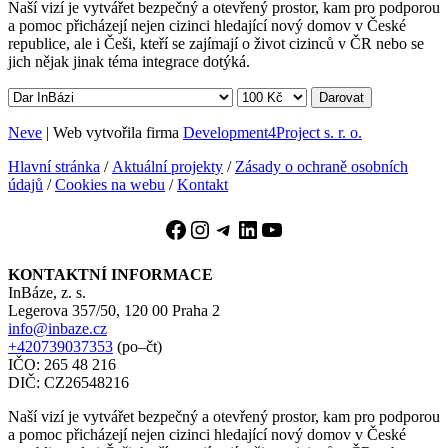
Naší vizí je vytvářet bezpečný a otevřený prostor, kam pro podporou
a pomoc přicházejí nejen cizinci hledající nový domov v České
republice, ale i Češi, kteří se zajímají o život cizinců v ČR nebo se
jich nějak jinak téma integrace dotýká.
Darovat
Neve
| Web vytvořila firma
Development4Project s. r. o.
Hlavní stránka
/
Aktuální projekty
/
Zásady o ochraně osobních
údajů
/
Cookies na webu
/
Kontakt
Facebook
Instagram
Telegram
LinkedIn
YouTube
KONTAKTNÍ INFORMACE
InBáze, z. s.
Legerova 357/50, 120 00 Praha 2
info@inbaze.cz
+420739037353
(po–čt)
IČO: 265 48 216
DIČ: CZ26548216
Naší vizí je vytvářet bezpečný a otevřený prostor, kam pro podporou
a pomoc přicházejí nejen cizinci hledající nový domov v České