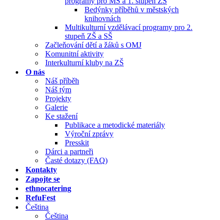
programy pro MŠ a 1. stupeň ZŠ
Bedýnky příběhů v městských
knihovnách
Multikulturní vzdělávací programy pro 2.
stupeň ZŠ a SŠ
Začleňování dětí a žáků s OMJ
Komunitní aktivity
Interkulturní kluby na ZŠ
O nás
Náš příběh
Náš tým
Projekty
Galerie
Ke stažení
Publikace a metodické materiály
Výroční zprávy
Presskit
Dárci a partneři
Časté dotazy (FAQ)
Kontakty
Zapojte se
ethnocatering
RefuFest
Čeština
Čeština