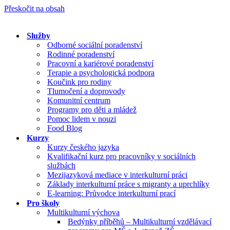
Přeskočit na obsah
Služby
Odborné sociální poradenství
Rodinné poradenství
Pracovní a kariérové poradenství
Terapie a psychologická podpora
Koučink pro rodiny
Tlumočení a doprovody
Komunitní centrum
Programy pro děti a mládež
Pomoc lidem v nouzi
Food Blog
Kurzy
Kurzy českého jazyka
Kvalifikační kurz pro pracovníky v sociálních
službách
Mezijazyková mediace v interkulturní práci
Základy interkulturní práce s migranty a uprchlíky
E-learning: Průvodce interkulturní prací
Pro školy
Multikulturní výchova
Bedýnky příběhů – Multikulturní vzdělávací