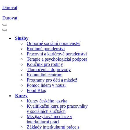
Darovat
Darovat
Navigační
menu
Navigační
menu
Služby
Odborné sociální poradenství
Rodinné poradenství
Pracovní a kariérové poradenství
Terapie a psychologická podpora
Koučink pro rodiny
Tlumočení a doprovody
Komunitní centrum
Programy pro děti a mládež
Pomoc lidem v nouzi
Food Blog
Kurzy
Kurzy českého jazyka
Kvalifikační kurz pro pracovníky
v sociálních službách
Mezijazyková mediace v
interkulturní práci
Základy interkulturní práce s