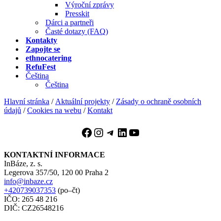
Výroční zprávy
Presskit
Dárci a partneři
Časté dotazy (FAQ)
Kontakty
Zapojte se
ethnocatering
RefuFest
Čeština
Čeština
Hlavní stránka
/
Aktuální projekty
/
Zásady o ochraně osobních
údajů
/
Cookies na webu
/
Kontakt
Facebook
Instagram
Telegram
LinkedIn
YouTube
KONTAKTNÍ INFORMACE
InBáze, z. s.
Legerova 357/50, 120 00 Praha 2
info@inbaze.cz
+420739037353
(po–čt)
IČO: 265 48 216
DIČ: CZ26548216