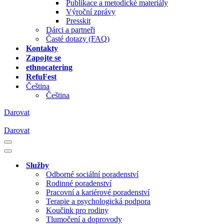
Publikace a metodické materiály
Výroční zprávy
Presskit
Dárci a partneři
Časté dotazy (FAQ)
Kontakty
Zapojte se
ethnocatering
RefuFest
Čeština
Čeština
Darovat
Darovat
Navigační
menu
Navigační
menu
Služby
Odborné sociální poradenství
Rodinné poradenství
Pracovní a kariérové poradenství
Terapie a psychologická podpora
Koučink pro rodiny
Tlumočení a doprovody