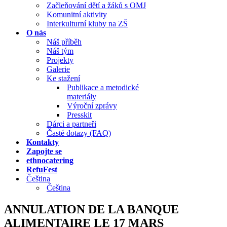
Začleňování dětí a žáků s OMJ
Komunitní aktivity
Interkulturní kluby na ZŠ
O nás
Náš příběh
Náš tým
Projekty
Galerie
Ke stažení
Publikace a metodické
materiály
Výroční zprávy
Presskit
Dárci a partneři
Časté dotazy (FAQ)
Kontakty
Zapojte se
ethnocatering
RefuFest
Čeština
Čeština
ANNULATION DE LA BANQUE
ALIMENTAIRE LE 17 MARS