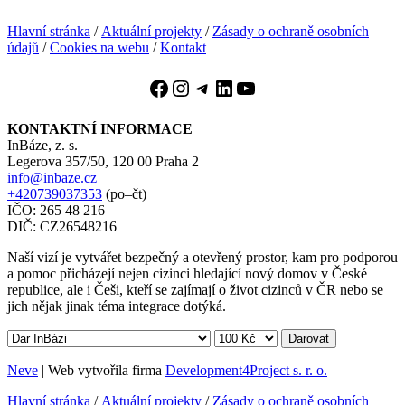
Hlavní stránka
/
Aktuální projekty
/
Zásady o ochraně osobních
údajů
/
Cookies na webu
/
Kontakt
Facebook
Instagram
Telegram
LinkedIn
YouTube
KONTAKTNÍ INFORMACE
InBáze, z. s.
Legerova 357/50, 120 00 Praha 2
info@inbaze.cz
+420739037353
(po–čt)
IČO: 265 48 216
DIČ: CZ26548216
Naší vizí je vytvářet bezpečný a otevřený prostor, kam pro podporou
a pomoc přicházejí nejen cizinci hledající nový domov v České
republice, ale i Češi, kteří se zajímají o život cizinců v ČR nebo se
jich nějak jinak téma integrace dotýká.
Darovat
Neve
| Web vytvořila firma
Development4Project s. r. o.
Hlavní stránka
/
Aktuální projekty
/
Zásady o ochraně osobních