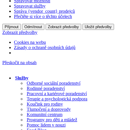
Spravovat možnosti
Spravovat služby
Správa {vendor_count} prodejců
Přečtěte si více o těchto účelech
Přijmout
Odmítnout
Zobrazit předvolby
Uložit předvolby
Zobrazit předvolby
Cookies na webu
Zásady o ochraně osobních údajů
Přeskočit na obsah
Služby
Odborné sociální poradenství
Rodinné poradenství
Pracovní a kariérové poradenství
Terapie a psychologická podpora
Koučink pro rodiny
Tlumočení a doprovody
Komunitní centrum
Programy pro děti a mládež
Pomoc lidem v nouzi