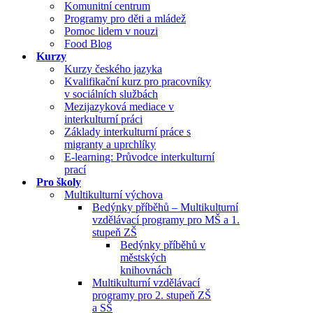
Komunitní centrum
Programy pro děti a mládež
Pomoc lidem v nouzi
Food Blog
Kurzy
Kurzy českého jazyka
Kvalifikační kurz pro pracovníky
v sociálních službách
Mezijazyková mediace v
interkulturní práci
Základy interkulturní práce s
migranty a uprchlíky
E-learning: Průvodce interkulturní
prací
Pro školy
Multikulturní výchova
Bedýnky příběhů – Multikulturní
vzdělávací programy pro MŠ a 1.
stupeň ZŠ
Bedýnky příběhů v
městských
knihovnách
Multikulturní vzdělávací
programy pro 2. stupeň ZŠ
a SŠ