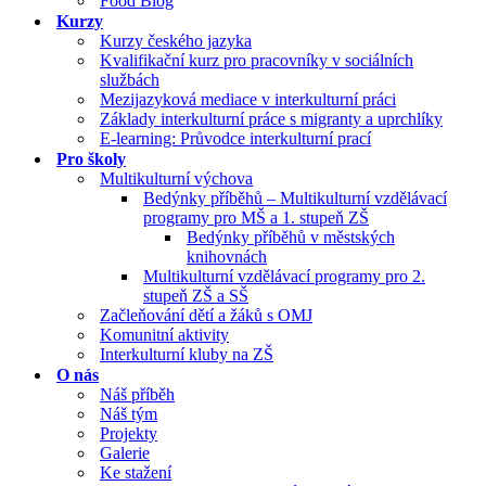
Food Blog
Kurzy
Kurzy českého jazyka
Kvalifikační kurz pro pracovníky v sociálních
službách
Mezijazyková mediace v interkulturní práci
Základy interkulturní práce s migranty a uprchlíky
E-learning: Průvodce interkulturní prací
Pro školy
Multikulturní výchova
Bedýnky příběhů – Multikulturní vzdělávací
programy pro MŠ a 1. stupeň ZŠ
Bedýnky příběhů v městských
knihovnách
Multikulturní vzdělávací programy pro 2.
stupeň ZŠ a SŠ
Začleňování dětí a žáků s OMJ
Komunitní aktivity
Interkulturní kluby na ZŠ
O nás
Náš příběh
Náš tým
Projekty
Galerie
Ke stažení