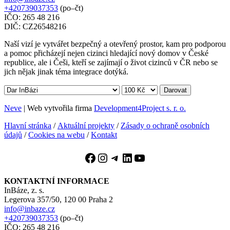
+420739037353
(po–čt)
IČO: 265 48 216
DIČ: CZ26548216
Naší vizí je vytvářet bezpečný a otevřený prostor, kam pro podporou
a pomoc přicházejí nejen cizinci hledající nový domov v České
republice, ale i Češi, kteří se zajímají o život cizinců v ČR nebo se
jich nějak jinak téma integrace dotýká.
Darovat
Neve
| Web vytvořila firma
Development4Project s. r. o.
Hlavní stránka
/
Aktuální projekty
/
Zásady o ochraně osobních
údajů
/
Cookies na webu
/
Kontakt
Facebook
Instagram
Telegram
LinkedIn
YouTube
KONTAKTNÍ INFORMACE
InBáze, z. s.
Legerova 357/50, 120 00 Praha 2
info@inbaze.cz
+420739037353
(po–čt)
IČO: 265 48 216