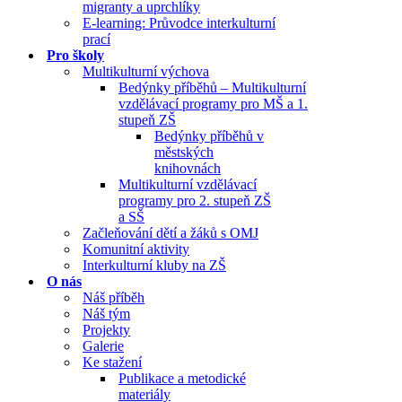
migranty a uprchlíky
E-learning: Průvodce interkulturní
prací
Pro školy
Multikulturní výchova
Bedýnky příběhů – Multikulturní
vzdělávací programy pro MŠ a 1.
stupeň ZŠ
Bedýnky příběhů v
městských
knihovnách
Multikulturní vzdělávací
programy pro 2. stupeň ZŠ
a SŠ
Začleňování dětí a žáků s OMJ
Komunitní aktivity
Interkulturní kluby na ZŠ
O nás
Náš příběh
Náš tým
Projekty
Galerie
Ke stažení
Publikace a metodické
materiály