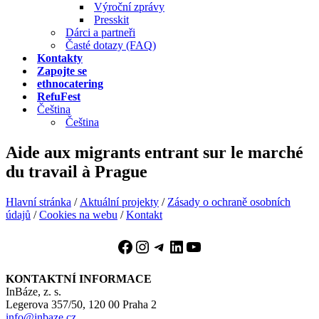
Výroční zprávy
Presskit
Dárci a partneři
Časté dotazy (FAQ)
Kontakty
Zapojte se
ethnocatering
RefuFest
Čeština
Čeština
Aide aux migrants entrant sur le marché
du travail à Prague
Hlavní stránka
/
Aktuální projekty
/
Zásady o ochraně osobních
údajů
/
Cookies na webu
/
Kontakt
Facebook
Instagram
Telegram
LinkedIn
YouTube
KONTAKTNÍ INFORMACE
InBáze, z. s.
Legerova 357/50, 120 00 Praha 2
info@inbaze.cz