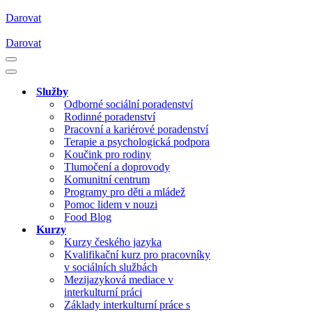
Darovat
Darovat
Navigační
menu
Navigační
menu
Služby
Odborné sociální poradenství
Rodinné poradenství
Pracovní a kariérové poradenství
Terapie a psychologická podpora
Koučink pro rodiny
Tlumočení a doprovody
Komunitní centrum
Programy pro děti a mládež
Pomoc lidem v nouzi
Food Blog
Kurzy
Kurzy českého jazyka
Kvalifikační kurz pro pracovníky
v sociálních službách
Mezijazyková mediace v
interkulturní práci
Základy interkulturní práce s