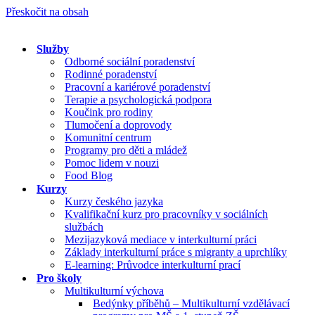
Přeskočit na obsah
Služby
Odborné sociální poradenství
Rodinné poradenství
Pracovní a kariérové poradenství
Terapie a psychologická podpora
Koučink pro rodiny
Tlumočení a doprovody
Komunitní centrum
Programy pro děti a mládež
Pomoc lidem v nouzi
Food Blog
Kurzy
Kurzy českého jazyka
Kvalifikační kurz pro pracovníky v sociálních
službách
Mezijazyková mediace v interkulturní práci
Základy interkulturní práce s migranty a uprchlíky
E-learning: Průvodce interkulturní prací
Pro školy
Multikulturní výchova
Bedýnky příběhů – Multikulturní vzdělávací