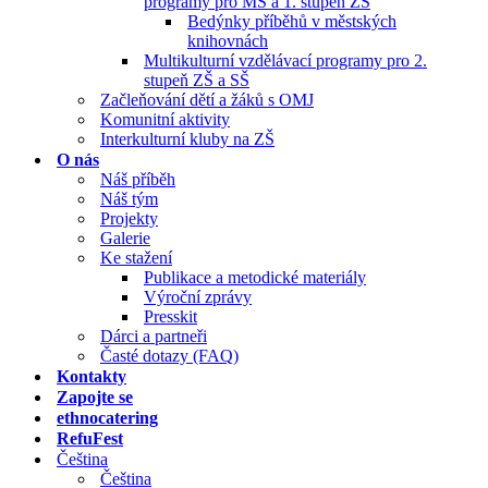
programy pro MŠ a 1. stupeň ZŠ
Bedýnky příběhů v městských
knihovnách
Multikulturní vzdělávací programy pro 2.
stupeň ZŠ a SŠ
Začleňování dětí a žáků s OMJ
Komunitní aktivity
Interkulturní kluby na ZŠ
O nás
Náš příběh
Náš tým
Projekty
Galerie
Ke stažení
Publikace a metodické materiály
Výroční zprávy
Presskit
Dárci a partneři
Časté dotazy (FAQ)
Kontakty
Zapojte se
ethnocatering
RefuFest
Čeština
Čeština