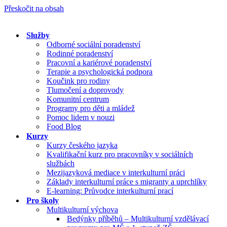
Přeskočit na obsah
Služby
Odborné sociální poradenství
Rodinné poradenství
Pracovní a kariérové poradenství
Terapie a psychologická podpora
Koučink pro rodiny
Tlumočení a doprovody
Komunitní centrum
Programy pro děti a mládež
Pomoc lidem v nouzi
Food Blog
Kurzy
Kurzy českého jazyka
Kvalifikační kurz pro pracovníky v sociálních
službách
Mezijazyková mediace v interkulturní práci
Základy interkulturní práce s migranty a uprchlíky
E-learning: Průvodce interkulturní prací
Pro školy
Multikulturní výchova
Bedýnky příběhů – Multikulturní vzdělávací