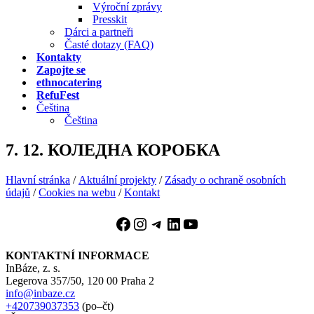
Výroční zprávy
Presskit
Dárci a partneři
Časté dotazy (FAQ)
Kontakty
Zapojte se
ethnocatering
RefuFest
Čeština
Čeština
7. 12. КОЛЕДНА КОРОБКА
Hlavní stránka
/
Aktuální projekty
/
Zásady o ochraně osobních
údajů
/
Cookies na webu
/
Kontakt
Facebook
Instagram
Telegram
LinkedIn
YouTube
KONTAKTNÍ INFORMACE
InBáze, z. s.
Legerova 357/50, 120 00 Praha 2
info@inbaze.cz
+420739037353
(po–čt)