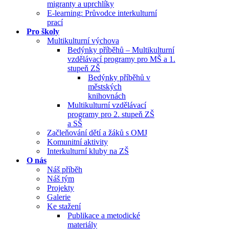
migranty a uprchlíky
E-learning: Průvodce interkulturní
prací
Pro školy
Multikulturní výchova
Bedýnky příběhů – Multikulturní
vzdělávací programy pro MŠ a 1.
stupeň ZŠ
Bedýnky příběhů v
městských
knihovnách
Multikulturní vzdělávací
programy pro 2. stupeň ZŠ
a SŠ
Začleňování dětí a žáků s OMJ
Komunitní aktivity
Interkulturní kluby na ZŠ
O nás
Náš příběh
Náš tým
Projekty
Galerie
Ke stažení
Publikace a metodické
materiály