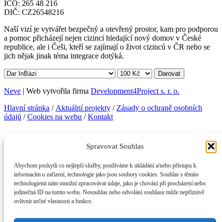
IČO: 265 48 216
DIČ: CZ26548216
Naší vizí je vytvářet bezpečný a otevřený prostor, kam pro podporou
a pomoc přicházejí nejen cizinci hledající nový domov v České
republice, ale i Češi, kteří se zajímají o život cizinců v ČR nebo se
jich nějak jinak téma integrace dotýká.
Darovat
Neve
| Web vytvořila firma
Development4Project s. r. o.
Hlavní stránka
/
Aktuální projekty
/
Zásady o ochraně osobních
údajů
/
Cookies na webu
/
Kontakt
Facebook
Instagram
Telegram
LinkedIn
YouTube
Spravovat Souhlas
KONTAKTNÍ INFORMACE
Abychom poskytli co nejlepší služby, používáme k ukládání a/nebo přístupu k
InBáze, z. s.
informacím o zařízení, technologie jako jsou soubory cookies. Souhlas s těmito
Legerova 357/50, 120 00 Praha 2
technologiemi nám umožní zpracovávat údaje, jako je chování při procházení nebo
info@inbaze.cz
jedinečná ID na tomto webu. Nesouhlas nebo odvolání souhlasu může nepříznivě
+420739037353
(po–čt)
ovlivnit určité vlastnosti a funkce.
IČO: 265 48 216
DIČ: CZ26548216