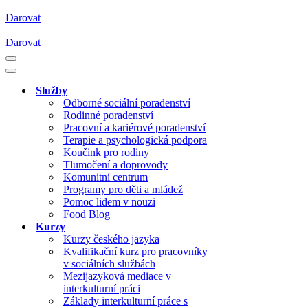
Darovat
Darovat
Navigační
menu
Navigační
menu
Služby
Odborné sociální poradenství
Rodinné poradenství
Pracovní a kariérové poradenství
Terapie a psychologická podpora
Koučink pro rodiny
Tlumočení a doprovody
Komunitní centrum
Programy pro děti a mládež
Pomoc lidem v nouzi
Food Blog
Kurzy
Kurzy českého jazyka
Kvalifikační kurz pro pracovníky
v sociálních službách
Mezijazyková mediace v
interkulturní práci
Základy interkulturní práce s