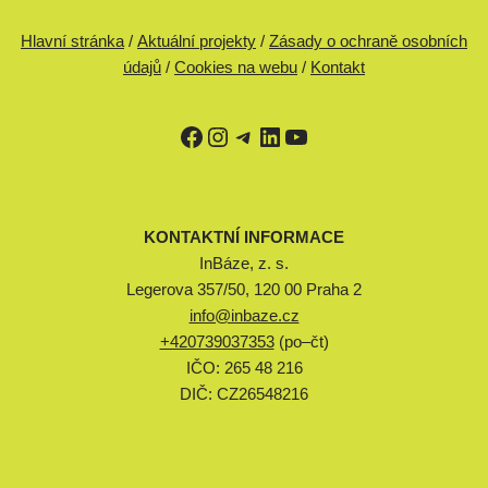
Hlavní stránka
/
Aktuální projekty
/
Zásady o ochraně osobních
údajů
/
Cookies na webu
/
Kontakt
KONTAKTNÍ INFORMACE
InBáze, z. s.
Legerova 357/50, 120 00 Praha 2
info@inbaze.cz
+420739037353
(po–čt)
IČO: 265 48 216
DIČ: CZ26548216