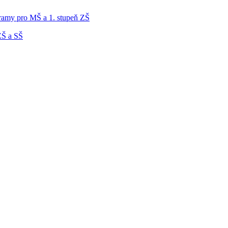
gramy pro MŠ a 1. stupeň ZŠ
ZŠ a SŠ