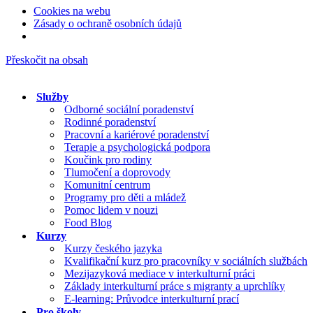
Cookies na webu
Zásady o ochraně osobních údajů
Přeskočit na obsah
Služby
Odborné sociální poradenství
Rodinné poradenství
Pracovní a kariérové poradenství
Terapie a psychologická podpora
Koučink pro rodiny
Tlumočení a doprovody
Komunitní centrum
Programy pro děti a mládež
Pomoc lidem v nouzi
Food Blog
Kurzy
Kurzy českého jazyka
Kvalifikační kurz pro pracovníky v sociálních službách
Mezijazyková mediace v interkulturní práci
Základy interkulturní práce s migranty a uprchlíky
E-learning: Průvodce interkulturní prací
Pro školy