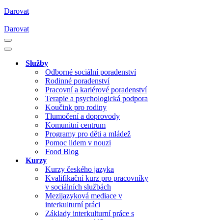
Darovat
Darovat
Navigační
menu
Navigační
menu
Služby
Odborné sociální poradenství
Rodinné poradenství
Pracovní a kariérové poradenství
Terapie a psychologická podpora
Koučink pro rodiny
Tlumočení a doprovody
Komunitní centrum
Programy pro děti a mládež
Pomoc lidem v nouzi
Food Blog
Kurzy
Kurzy českého jazyka
Kvalifikační kurz pro pracovníky
v sociálních službách
Mezijazyková mediace v
interkulturní práci
Základy interkulturní práce s