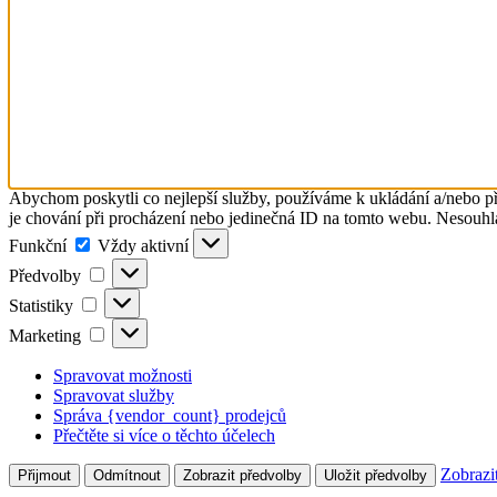
Abychom poskytli co nejlepší služby, používáme k ukládání a/nebo př
je chování při procházení nebo jedinečná ID na tomto webu. Nesouhlas
Funkční
Funkční
Vždy aktivní
Předvolby
Předvolby
Statistiky
Statistiky
Marketing
Marketing
Spravovat možnosti
Spravovat služby
Správa {vendor_count} prodejců
Přečtěte si více o těchto účelech
Zobrazi
Přijmout
Odmítnout
Zobrazit předvolby
Uložit předvolby