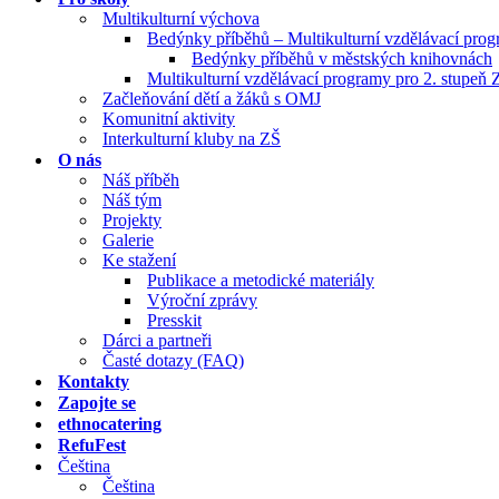
Multikulturní výchova
Bedýnky příběhů – Multikulturní vzdělávací pro
Bedýnky příběhů v městských knihovnách
Multikulturní vzdělávací programy pro 2. stupeň 
Začleňování dětí a žáků s OMJ
Komunitní aktivity
Interkulturní kluby na ZŠ
O nás
Náš příběh
Náš tým
Projekty
Galerie
Ke stažení
Publikace a metodické materiály
Výroční zprávy
Presskit
Dárci a partneři
Časté dotazy (FAQ)
Kontakty
Zapojte se
ethnocatering
RefuFest
Čeština
Čeština