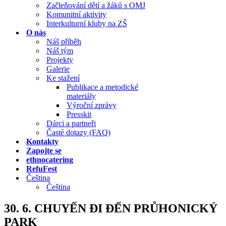
Začleňování dětí a žáků s OMJ
Komunitní aktivity
Interkulturní kluby na ZŠ
O nás
Náš příběh
Náš tým
Projekty
Galerie
Ke stažení
Publikace a metodické
materiály
Výroční zprávy
Presskit
Dárci a partneři
Časté dotazy (FAQ)
Kontakty
Zapojte se
ethnocatering
RefuFest
Čeština
Čeština
30. 6. CHUYẾN ĐI ĐẾN PRŮHONICKÝ
PARK