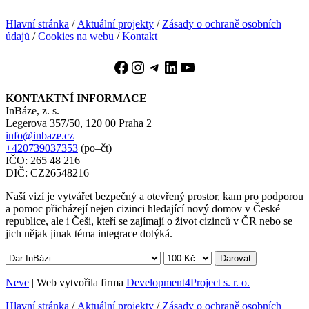
Hlavní stránka
/
Aktuální projekty
/
Zásady o ochraně osobních
údajů
/
Cookies na webu
/
Kontakt
Facebook
Instagram
Telegram
LinkedIn
YouTube
KONTAKTNÍ INFORMACE
InBáze, z. s.
Legerova 357/50, 120 00 Praha 2
info@inbaze.cz
+420739037353
(po–čt)
IČO: 265 48 216
DIČ: CZ26548216
Naší vizí je vytvářet bezpečný a otevřený prostor, kam pro podporou
a pomoc přicházejí nejen cizinci hledající nový domov v České
republice, ale i Češi, kteří se zajímají o život cizinců v ČR nebo se
jich nějak jinak téma integrace dotýká.
Darovat
Neve
| Web vytvořila firma
Development4Project s. r. o.
Hlavní stránka
/
Aktuální projekty
/
Zásady o ochraně osobních