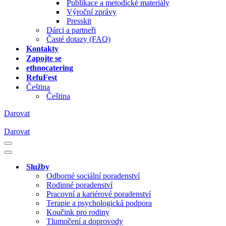
Publikace a metodické materiály
Výroční zprávy
Presskit
Dárci a partneři
Časté dotazy (FAQ)
Kontakty
Zapojte se
ethnocatering
RefuFest
Čeština
Čeština
Darovat
Darovat
Navigační
menu
Navigační
menu
Služby
Odborné sociální poradenství
Rodinné poradenství
Pracovní a kariérové poradenství
Terapie a psychologická podpora
Koučink pro rodiny
Tlumočení a doprovody