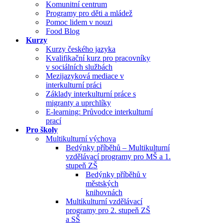
Komunitní centrum
Programy pro děti a mládež
Pomoc lidem v nouzi
Food Blog
Kurzy
Kurzy českého jazyka
Kvalifikační kurz pro pracovníky
v sociálních službách
Mezijazyková mediace v
interkulturní práci
Základy interkulturní práce s
migranty a uprchlíky
E-learning: Průvodce interkulturní
prací
Pro školy
Multikulturní výchova
Bedýnky příběhů – Multikulturní
vzdělávací programy pro MŠ a 1.
stupeň ZŠ
Bedýnky příběhů v
městských
knihovnách
Multikulturní vzdělávací
programy pro 2. stupeň ZŠ
a SŠ