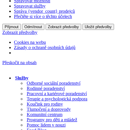
Spravovat možnosti
Spravovat služby
Správa {vendor_count} prodejců
Přečtěte si více o těchto účelech
Přijmout
Odmítnout
Zobrazit předvolby
Uložit předvolby
Zobrazit předvolby
Cookies na webu
Zásady o ochraně osobních údajů
Přeskočit na obsah
Služby
Odborné sociální poradenství
Rodinné poradenství
Pracovní a kariérové poradenství
Terapie a psychologická podpora
Koučink pro rodiny
Tlumočení a doprovody
Komunitní centrum
Programy pro děti a mládež
Pomoc lidem v nouzi