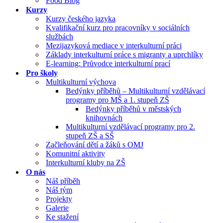
Food Blog
Kurzy
Kurzy českého jazyka
Kvalifikační kurz pro pracovníky v sociálních
službách
Mezijazyková mediace v interkulturní práci
Základy interkulturní práce s migranty a uprchlíky
E-learning: Průvodce interkulturní prací
Pro školy
Multikulturní výchova
Bedýnky příběhů – Multikulturní vzdělávací
programy pro MŠ a 1. stupeň ZŠ
Bedýnky příběhů v městských
knihovnách
Multikulturní vzdělávací programy pro 2.
stupeň ZŠ a SŠ
Začleňování dětí a žáků s OMJ
Komunitní aktivity
Interkulturní kluby na ZŠ
O nás
Náš příběh
Náš tým
Projekty
Galerie
Ke stažení