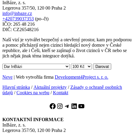
InBáze, z. s.
Legerova 357/50, 120 00 Praha 2
info@inbaze.cz
+420739037353
(po–čt)
IČO: 265 48 216
DIČ: CZ26548216
Naší vizí je vytvářet bezpečný a otevřený prostor, kam pro podporou
a pomoc přicházejí nejen cizinci hledající nový domov v České
republice, ale i Češi, kteří se zajímají o život cizinců v ČR nebo se
jich nějak jinak téma integrace dotýká.
Darovat
Neve
| Web vytvořila firma
Development4Project s. r. o.
Hlavní stránka
/
Aktuální projekty
/
Zásady o ochraně osobních
údajů
/
Cookies na webu
/
Kontakt
Facebook
Instagram
Telegram
LinkedIn
YouTube
KONTAKTNÍ INFORMACE
InBáze, z. s.
Legerova 357/50, 120 00 Praha 2