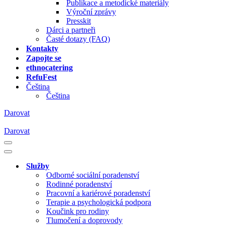
Publikace a metodické materiály
Výroční zprávy
Presskit
Dárci a partneři
Časté dotazy (FAQ)
Kontakty
Zapojte se
ethnocatering
RefuFest
Čeština
Čeština
Darovat
Darovat
Navigační
menu
Navigační
menu
Služby
Odborné sociální poradenství
Rodinné poradenství
Pracovní a kariérové poradenství
Terapie a psychologická podpora
Koučink pro rodiny
Tlumočení a doprovody