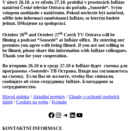
V úterý 26.10. a ve středu 27.10. probíhá v prostorách InBáze
natáčení České televize Ostrava do pořadu „Sousedé“. Svým
vstupem souhlasíte s natáčením. Pokud nechcete být natočeni,
sdělte tuto informaci zaměstnanci InBáze, se kterým budete
jednat.
Děkujeme za spolupráci.
th
th
October 26
and October 27
Czech TV Ostrava will be
filming a podcast “Sousedé” at
InBáze office.
By entering our
premises you agree with being filmed. If you are not willing to
be filmed, please share this information with
InBáze colleagues.
Thank you for your cooperation.
Во вторник 26.10 и в среду 27.10 в InBáze будет съемка для
программы «
Sousedé
» ТВ Острава. Входя вы соглашаетесь
на с
ъ
емку. Если Вы не желаете, чтобы Вас снимали,
сообщите об этом сотруднику InBáze. Благодарим за
сотрудничество.
Hlavní stránka
/
Aktuální projekty
/
Zásady o ochraně osobních
údajů
/
Cookies na webu
/
Kontakt
Facebook
Instagram
Telegram
LinkedIn
YouTube
KONTAKTNÍ INFORMACE