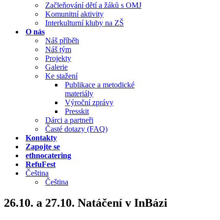
Začleňování dětí a žáků s OMJ
Komunitní aktivity
Interkulturní kluby na ZŠ
O nás
Náš příběh
Náš tým
Projekty
Galerie
Ke stažení
Publikace a metodické
materiály
Výroční zprávy
Presskit
Dárci a partneři
Časté dotazy (FAQ)
Kontakty
Zapojte se
ethnocatering
RefuFest
Čeština
Čeština
26.10. a 27.10. Natáčení v InBázi