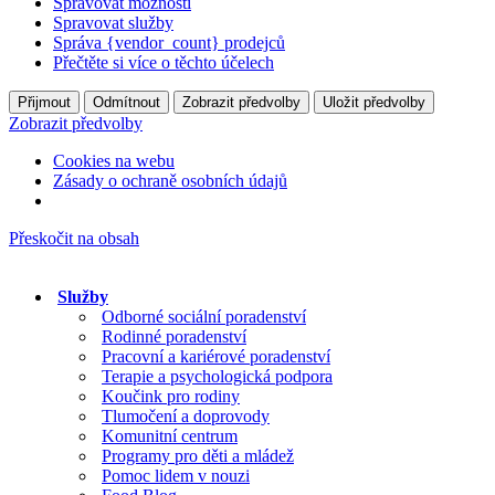
Spravovat možnosti
Spravovat služby
Správa {vendor_count} prodejců
Přečtěte si více o těchto účelech
Přijmout
Odmítnout
Zobrazit předvolby
Uložit předvolby
Zobrazit předvolby
Cookies na webu
Zásady o ochraně osobních údajů
Přeskočit na obsah
Služby
Odborné sociální poradenství
Rodinné poradenství
Pracovní a kariérové poradenství
Terapie a psychologická podpora
Koučink pro rodiny
Tlumočení a doprovody
Komunitní centrum
Programy pro děti a mládež
Pomoc lidem v nouzi