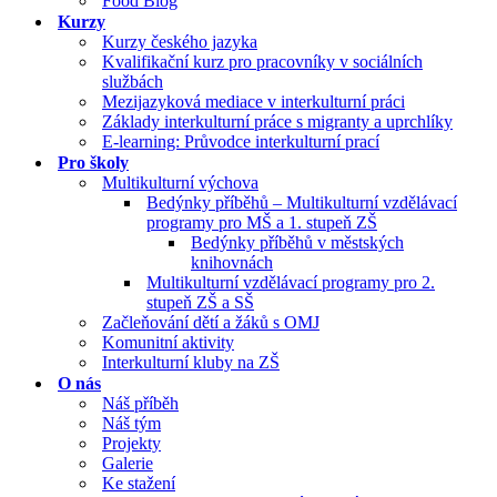
Food Blog
Kurzy
Kurzy českého jazyka
Kvalifikační kurz pro pracovníky v sociálních
službách
Mezijazyková mediace v interkulturní práci
Základy interkulturní práce s migranty a uprchlíky
E-learning: Průvodce interkulturní prací
Pro školy
Multikulturní výchova
Bedýnky příběhů – Multikulturní vzdělávací
programy pro MŠ a 1. stupeň ZŠ
Bedýnky příběhů v městských
knihovnách
Multikulturní vzdělávací programy pro 2.
stupeň ZŠ a SŠ
Začleňování dětí a žáků s OMJ
Komunitní aktivity
Interkulturní kluby na ZŠ
O nás
Náš příběh
Náš tým
Projekty
Galerie
Ke stažení