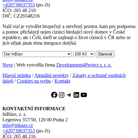
+420739037353
(po–čt)
IČO: 265 48 216
DIČ: CZ26548216
Naší vizí je vytvářet bezpečný a otevřený prostor, kam pro podporou
a pomoc přicházejí nejen cizinci hledající nový domov v České
republice, ale i Češi, kteří se zajímají o život cizinců v ČR nebo se
jich nějak jinak téma integrace dotýká.
Darovat
Neve
| Web vytvořila firma
Development4Project s. r. o.
Hlavní stránka
/
Aktuální projekty
/
Zásady o ochraně osobních
údajů
/
Cookies na webu
/
Kontakt
Facebook
Instagram
Telegram
LinkedIn
YouTube
KONTAKTNÍ INFORMACE
InBáze, z. s.
Legerova 357/50, 120 00 Praha 2
info@inbaze.cz
+420739037353
(po–čt)
IČO: 265 48 216