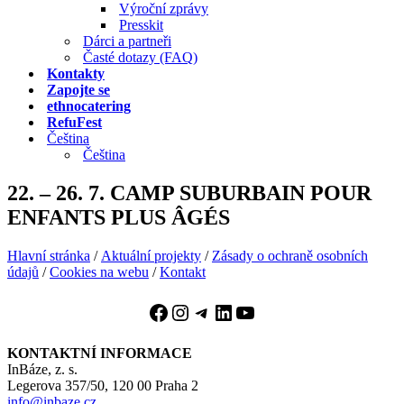
Výroční zprávy
Presskit
Dárci a partneři
Časté dotazy (FAQ)
Kontakty
Zapojte se
ethnocatering
RefuFest
Čeština
Čeština
22. – 26. 7. CAMP SUBURBAIN POUR
ENFANTS PLUS ÂGÉS
Hlavní stránka
/
Aktuální projekty
/
Zásady o ochraně osobních
údajů
/
Cookies na webu
/
Kontakt
Facebook
Instagram
Telegram
LinkedIn
YouTube
KONTAKTNÍ INFORMACE
InBáze, z. s.
Legerova 357/50, 120 00 Praha 2
info@inbaze.cz