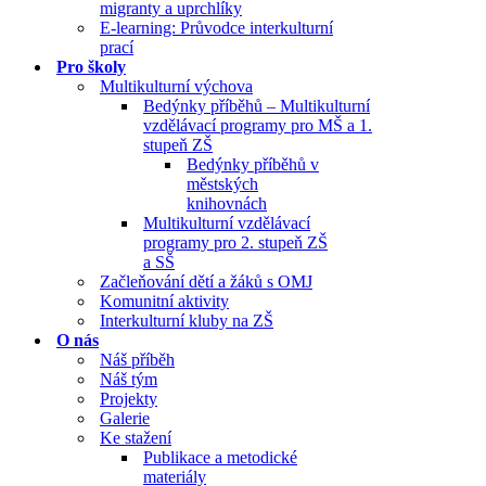
migranty a uprchlíky
E-learning: Průvodce interkulturní
prací
Pro školy
Multikulturní výchova
Bedýnky příběhů – Multikulturní
vzdělávací programy pro MŠ a 1.
stupeň ZŠ
Bedýnky příběhů v
městských
knihovnách
Multikulturní vzdělávací
programy pro 2. stupeň ZŠ
a SŠ
Začleňování dětí a žáků s OMJ
Komunitní aktivity
Interkulturní kluby na ZŠ
O nás
Náš příběh
Náš tým
Projekty
Galerie
Ke stažení
Publikace a metodické
materiály