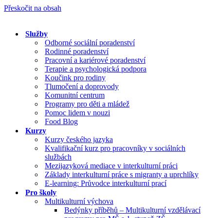
Přeskočit na obsah
Služby
Odborné sociální poradenství
Rodinné poradenství
Pracovní a kariérové poradenství
Terapie a psychologická podpora
Koučink pro rodiny
Tlumočení a doprovody
Komunitní centrum
Programy pro děti a mládež
Pomoc lidem v nouzi
Food Blog
Kurzy
Kurzy českého jazyka
Kvalifikační kurz pro pracovníky v sociálních
službách
Mezijazyková mediace v interkulturní práci
Základy interkulturní práce s migranty a uprchlíky
E-learning: Průvodce interkulturní prací
Pro školy
Multikulturní výchova
Bedýnky příběhů – Multikulturní vzdělávací