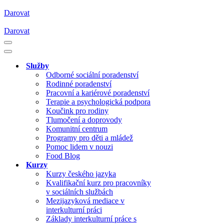
Darovat
Darovat
Navigační
menu
Navigační
menu
Služby
Odborné sociální poradenství
Rodinné poradenství
Pracovní a kariérové poradenství
Terapie a psychologická podpora
Koučink pro rodiny
Tlumočení a doprovody
Komunitní centrum
Programy pro děti a mládež
Pomoc lidem v nouzi
Food Blog
Kurzy
Kurzy českého jazyka
Kvalifikační kurz pro pracovníky
v sociálních službách
Mezijazyková mediace v
interkulturní práci
Základy interkulturní práce s