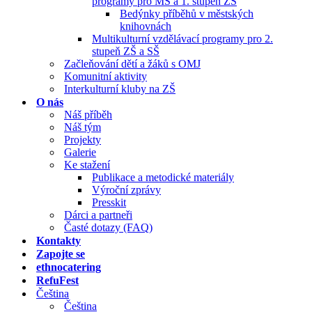
programy pro MŠ a 1. stupeň ZŠ
Bedýnky příběhů v městských
knihovnách
Multikulturní vzdělávací programy pro 2.
stupeň ZŠ a SŠ
Začleňování dětí a žáků s OMJ
Komunitní aktivity
Interkulturní kluby na ZŠ
O nás
Náš příběh
Náš tým
Projekty
Galerie
Ke stažení
Publikace a metodické materiály
Výroční zprávy
Presskit
Dárci a partneři
Časté dotazy (FAQ)
Kontakty
Zapojte se
ethnocatering
RefuFest
Čeština
Čeština