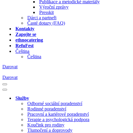
Publikace a metodické materiály
Výroční zprávy
Presskit
Dárci a partneři
Časté dotazy (FAQ)
Kontakty
Zapojte se
ethnocatering
RefuFest
Čeština
Čeština
Darovat
Darovat
Navigační
menu
Navigační
menu
Služby
Odborné sociální poradenství
Rodinné poradenství
Pracovní a kariérové poradenství
Terapie a psychologická podpora
Koučink pro rodiny
Tlumočení a doprovody