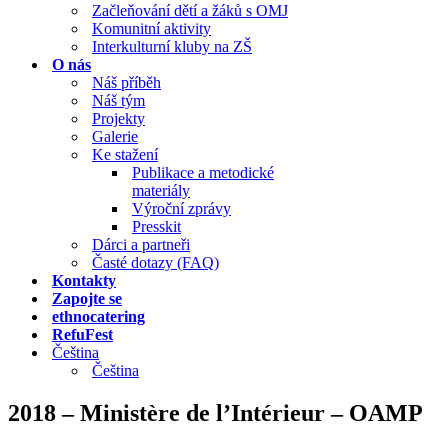
Začleňování dětí a žáků s OMJ
Komunitní aktivity
Interkulturní kluby na ZŠ
O nás
Náš příběh
Náš tým
Projekty
Galerie
Ke stažení
Publikace a metodické
materiály
Výroční zprávy
Presskit
Dárci a partneři
Časté dotazy (FAQ)
Kontakty
Zapojte se
ethnocatering
RefuFest
Čeština
Čeština
2018 – Ministère de l’Intérieur – OAMP