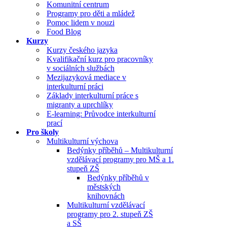
Komunitní centrum
Programy pro děti a mládež
Pomoc lidem v nouzi
Food Blog
Kurzy
Kurzy českého jazyka
Kvalifikační kurz pro pracovníky
v sociálních službách
Mezijazyková mediace v
interkulturní práci
Základy interkulturní práce s
migranty a uprchlíky
E-learning: Průvodce interkulturní
prací
Pro školy
Multikulturní výchova
Bedýnky příběhů – Multikulturní
vzdělávací programy pro MŠ a 1.
stupeň ZŠ
Bedýnky příběhů v
městských
knihovnách
Multikulturní vzdělávací
programy pro 2. stupeň ZŠ
a SŠ