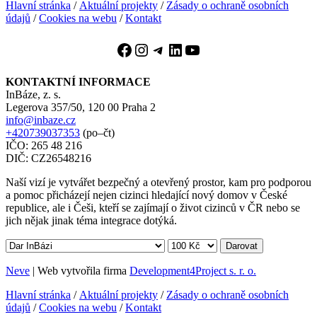
Hlavní stránka
/
Aktuální projekty
/
Zásady o ochraně osobních
údajů
/
Cookies na webu
/
Kontakt
Facebook
Instagram
Telegram
LinkedIn
YouTube
KONTAKTNÍ INFORMACE
InBáze, z. s.
Legerova 357/50, 120 00 Praha 2
info@inbaze.cz
+420739037353
(po–čt)
IČO: 265 48 216
DIČ: CZ26548216
Naší vizí je vytvářet bezpečný a otevřený prostor, kam pro podporou
a pomoc přicházejí nejen cizinci hledající nový domov v České
republice, ale i Češi, kteří se zajímají o život cizinců v ČR nebo se
jich nějak jinak téma integrace dotýká.
Darovat
Neve
| Web vytvořila firma
Development4Project s. r. o.
Hlavní stránka
/
Aktuální projekty
/
Zásady o ochraně osobních
údajů
/
Cookies na webu
/
Kontakt