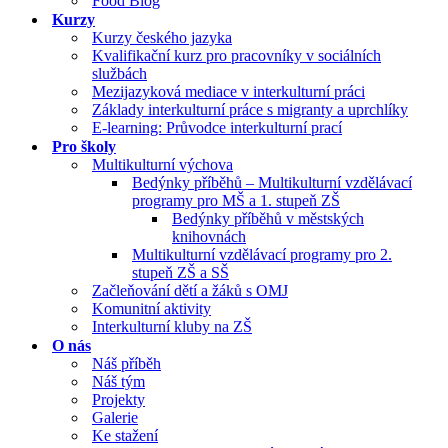
Food Blog
Kurzy
Kurzy českého jazyka
Kvalifikační kurz pro pracovníky v sociálních
službách
Mezijazyková mediace v interkulturní práci
Základy interkulturní práce s migranty a uprchlíky
E-learning: Průvodce interkulturní prací
Pro školy
Multikulturní výchova
Bedýnky příběhů – Multikulturní vzdělávací
programy pro MŠ a 1. stupeň ZŠ
Bedýnky příběhů v městských
knihovnách
Multikulturní vzdělávací programy pro 2.
stupeň ZŠ a SŠ
Začleňování dětí a žáků s OMJ
Komunitní aktivity
Interkulturní kluby na ZŠ
O nás
Náš příběh
Náš tým
Projekty
Galerie
Ke stažení