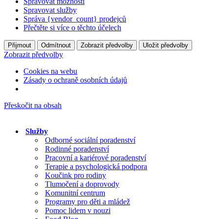
Spravovat možnosti
Spravovat služby
Správa {vendor_count} prodejců
Přečtěte si více o těchto účelech
Přijmout
Odmítnout
Zobrazit předvolby
Uložit předvolby
Zobrazit předvolby
Cookies na webu
Zásady o ochraně osobních údajů
Přeskočit na obsah
Služby
Odborné sociální poradenství
Rodinné poradenství
Pracovní a kariérové poradenství
Terapie a psychologická podpora
Koučink pro rodiny
Tlumočení a doprovody
Komunitní centrum
Programy pro děti a mládež
Pomoc lidem v nouzi