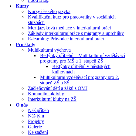
Food Blog
Kurzy
Kurzy českého jazyka
Kvalifikační kurz pro pracovníky v sociálních
službách
Mezijazyková mediace v interkulturní práci
Základy interkulturní práce s migranty a uprchlíky
E-learning: Průvodce interkulturní prací
Pro školy
Multikulturní výchova
Bedýnky příběhů – Multikulturní vzdělávací
programy pro MŠ a 1. stupeň ZŠ
Bedýnky příběhů v městských
knihovnách
Multikulturní vzdělávací programy pro 2.
stupeň ZŠ a SŠ
Začleňování dětí a žáků s OMJ
Komunitní aktivity
Interkulturní kluby na ZŠ
O nás
Náš příběh
Náš tým
Projekty
Galerie
Ke stažení