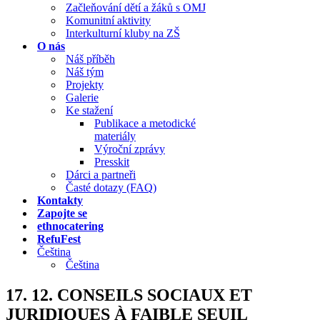
Začleňování dětí a žáků s OMJ
Komunitní aktivity
Interkulturní kluby na ZŠ
O nás
Náš příběh
Náš tým
Projekty
Galerie
Ke stažení
Publikace a metodické
materiály
Výroční zprávy
Presskit
Dárci a partneři
Časté dotazy (FAQ)
Kontakty
Zapojte se
ethnocatering
RefuFest
Čeština
Čeština
17. 12. CONSEILS SOCIAUX ET
JURIDIQUES À FAIBLE SEUIL