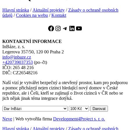
Hlavní stránka
/
Aktuální projekty
/
Zásady o ochraně osobních
údajů
/
Cookies na webu
/
Kontakt
Facebook
Instagram
Telegram
LinkedIn
YouTube
KONTAKTNÍ INFORMACE
InBáze, z. s.
Legerova 357/50, 120 00 Praha 2
info@inbaze.cz
+420739037353
(po–čt)
IČO: 265 48 216
DIČ: CZ26548216
Naší vizí je vytvářet bezpečný a otevřený prostor, kam pro podporou
a pomoc přicházejí nejen cizinci hledající nový domov v České
republice, ale i Češi, kteří se zajímají o život cizinců v ČR nebo se
jich nějak jinak téma integrace dotýká.
Darovat
Neve
| Web vytvořila firma
Development4Project s. r. o.
Hlavní stránka
/
Aktuální projekty
/
Zásady o ochraně osobních