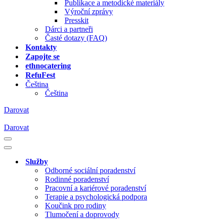
Publikace a metodické materiály
Výroční zprávy
Presskit
Dárci a partneři
Časté dotazy (FAQ)
Kontakty
Zapojte se
ethnocatering
RefuFest
Čeština
Čeština
Darovat
Darovat
Navigační
menu
Navigační
menu
Služby
Odborné sociální poradenství
Rodinné poradenství
Pracovní a kariérové poradenství
Terapie a psychologická podpora
Koučink pro rodiny
Tlumočení a doprovody