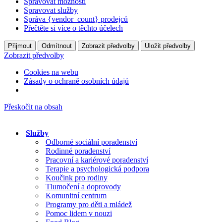
Spravovat možnosti
Spravovat služby
Správa {vendor_count} prodejců
Přečtěte si více o těchto účelech
Přijmout
Odmítnout
Zobrazit předvolby
Uložit předvolby
Zobrazit předvolby
Cookies na webu
Zásady o ochraně osobních údajů
Přeskočit na obsah
Služby
Odborné sociální poradenství
Rodinné poradenství
Pracovní a kariérové poradenství
Terapie a psychologická podpora
Koučink pro rodiny
Tlumočení a doprovody
Komunitní centrum
Programy pro děti a mládež
Pomoc lidem v nouzi