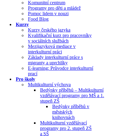
Komunitní centrum
Programy pro děti a mládež
Pomoc lidem v nouzi
Food Blog
Kurzy
Kurzy českého jazyka
Kvalifikační kurz pro pracovníky
v sociálních službách
Mezijazyková mediace v
interkulturní práci
Základy interkulturní práce s
migranty a uprchlíky
E-learning: Průvodce interkulturní
prací
Pro školy
Multikulturní výchova
Bedýnky příběhů – Multikulturní
vzdělávací programy pro MŠ a 1.
stupeň ZŠ
Bedýnky příběhů v
městských
knihovnách
Multikulturní vzdělávací
programy pro 2. stupeň ZŠ
a SŠ