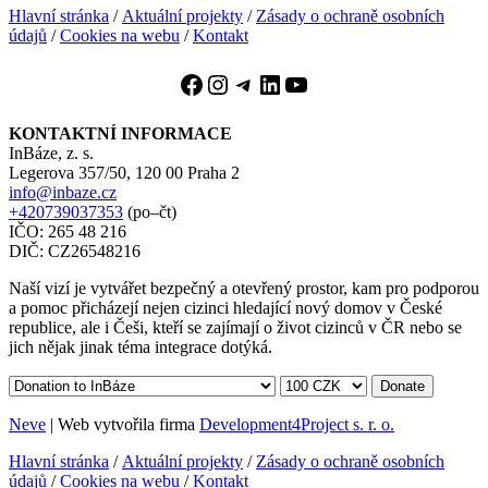
Hlavní stránka
/
Aktuální projekty
/
Zásady o ochraně osobních
údajů
/
Cookies na webu
/
Kontakt
Facebook
Instagram
Telegram
LinkedIn
YouTube
KONTAKTNÍ INFORMACE
InBáze, z. s.
Legerova 357/50, 120 00 Praha 2
info@inbaze.cz
+420739037353
(po–čt)
IČO: 265 48 216
DIČ: CZ26548216
Naší vizí je vytvářet bezpečný a otevřený prostor, kam pro podporou
a pomoc přicházejí nejen cizinci hledající nový domov v České
republice, ale i Češi, kteří se zajímají o život cizinců v ČR nebo se
jich nějak jinak téma integrace dotýká.
Donate
Neve
| Web vytvořila firma
Development4Project s. r. o.
Hlavní stránka
/
Aktuální projekty
/
Zásady o ochraně osobních
údajů
/
Cookies na webu
/
Kontakt