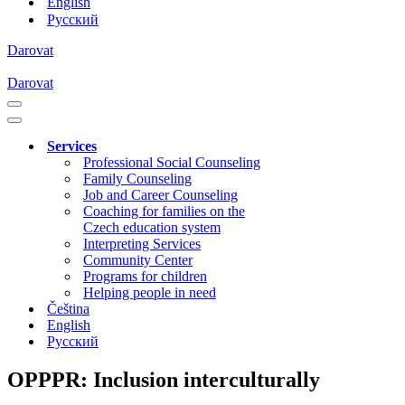
English
Русский
Darovat
Darovat
Navigation
Menu
Navigation
Menu
Services
Professional Social Counseling
Family Counseling
Job and Career Counseling
Coaching for families on the
Czech education system
Interpreting Services
Community Center
Programs for children
Helping people in need
Čeština
English
Русский
OPPPR: Inclusion interculturally