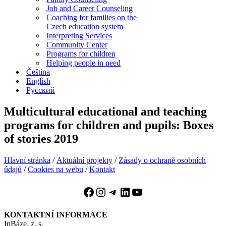
Job and Career Counseling
Coaching for families on the
Czech education system
Interpreting Services
Community Center
Programs for children
Helping people in need
Čeština
English
Русский
Multicultural educational and teaching
programs for children and pupils: Boxes
of stories 2019
Hlavní stránka
/
Aktuální projekty
/
Zásady o ochraně osobních
údajů
/
Cookies na webu
/
Kontakt
Facebook
Instagram
Telegram
LinkedIn
YouTube
KONTAKTNÍ INFORMACE
InBáze, z. s.