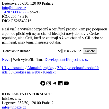
Legerova 357/50, 120 00 Praha 2
info@inbaze.cz
+420739037353
(po–čt)
IČO: 265 48 216
DIČ: CZ26548216
Naší vizí je vytvářet bezpečný a otevřený prostor, kam pro podporou
a pomoc přicházejí nejen cizinci hledající nový domov v České
republice, ale i Češi, kteří se zajímají o život cizinců v ČR nebo se
jich nějak jinak téma integrace dotýká.
Donate
Neve
| Web vytvořila firma
Development4Project s. r. o.
Hlavní stránka
/
Aktuální projekty
/
Zásady o ochraně osobních
údajů
/
Cookies na webu
/
Kontakt
Facebook
Instagram
Telegram
LinkedIn
YouTube
KONTAKTNÍ INFORMACE
InBáze, z. s.
Legerova 357/50, 120 00 Praha 2
info@inbaze.cz