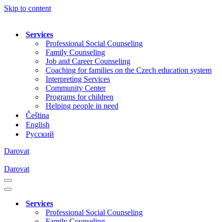
Skip to content
Services
Professional Social Counseling
Family Counseling
Job and Career Counseling
Coaching for families on the Czech education system
Interpreting Services
Community Center
Programs for children
Helping people in need
Čeština
English
Русский
Darovat
Darovat
Navigation
Menu
Navigation
Menu
Services
Professional Social Counseling
Family Counseling