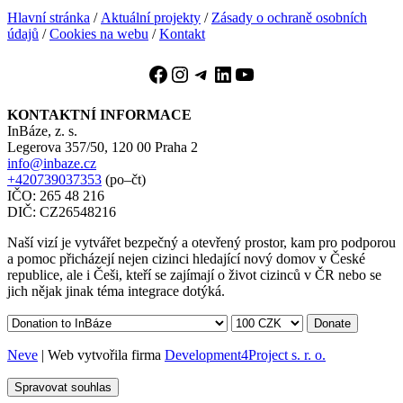
Hlavní stránka
/
Aktuální projekty
/
Zásady o ochraně osobních
údajů
/
Cookies na webu
/
Kontakt
Facebook
Instagram
Telegram
LinkedIn
YouTube
KONTAKTNÍ INFORMACE
InBáze, z. s.
Legerova 357/50, 120 00 Praha 2
info@inbaze.cz
+420739037353
(po–čt)
IČO: 265 48 216
DIČ: CZ26548216
Naší vizí je vytvářet bezpečný a otevřený prostor, kam pro podporou
a pomoc přicházejí nejen cizinci hledající nový domov v České
republice, ale i Češi, kteří se zajímají o život cizinců v ČR nebo se
jich nějak jinak téma integrace dotýká.
Donate
Neve
| Web vytvořila firma
Development4Project s. r. o.
Spravovat souhlas