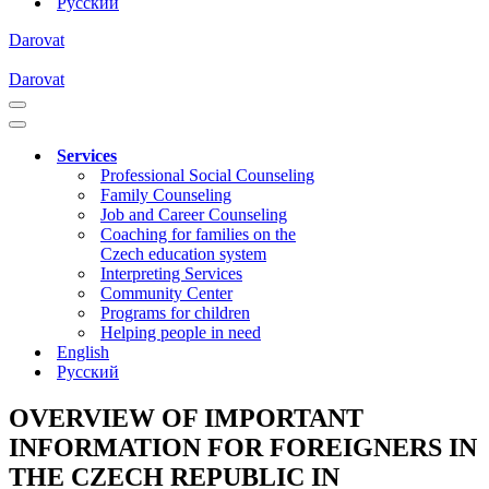
Русский
Darovat
Darovat
Navigation
Menu
Navigation
Menu
Services
Professional Social Counseling
Family Counseling
Job and Career Counseling
Coaching for families on the
Czech education system
Interpreting Services
Community Center
Programs for children
Helping people in need
English
Русский
OVERVIEW OF IMPORTANT
INFORMATION FOR FOREIGNERS IN
THE CZECH REPUBLIC IN