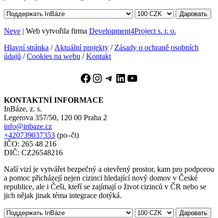
Даровать
Neve
| Web vytvořila firma
Development4Project s. r. o.
Hlavní stránka
/
Aktuální projekty
/
Zásady o ochraně osobních
údajů
/
Cookies na webu
/
Kontakt
Facebook
Instagram
Telegram
LinkedIn
YouTube
KONTAKTNÍ INFORMACE
InBáze, z. s.
Legerova 357/50, 120 00 Praha 2
info@inbaze.cz
+420739037353
(po–čt)
IČO: 265 48 216
DIČ: CZ26548216
Naší vizí je vytvářet bezpečný a otevřený prostor, kam pro podporou
a pomoc přicházejí nejen cizinci hledající nový domov v České
republice, ale i Češi, kteří se zajímají o život cizinců v ČR nebo se
jich nějak jinak téma integrace dotýká.
Даровать