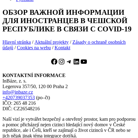
ОБЗОР ВАЖНОЙ ИНФОРМАЦИИ
ДЛЯ ИНОСТРАНЦЕВ В ЧЕШСКОЙ
РЕСПУБЛИКЕ В СВЯЗИ С COVID-19
Hlavní stránka
/
Aktuální projekty
/
Zásady o ochraně osobních
údajů
/
Cookies na webu
/
Kontakt
Facebook
Instagram
Telegram
LinkedIn
YouTube
KONTAKTNÍ INFORMACE
InBáze, z. s.
Legerova 357/50, 120 00 Praha 2
info@inbaze.cz
+420739037353
(po–čt)
IČO: 265 48 216
DIČ: CZ26548216
Naší vizí je vytvářet bezpečný a otevřený prostor, kam pro podporou
a pomoc přicházejí nejen cizinci hledající nový domov v České
republice, ale i Češi, kteří se zajímají o život cizinců v ČR nebo se
jich nějak jinak téma integrace dotýká.