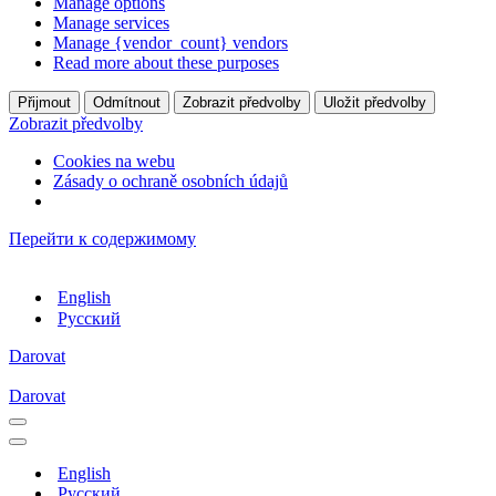
Manage options
Manage services
Manage {vendor_count} vendors
Read more about these purposes
Přijmout
Odmítnout
Zobrazit předvolby
Uložit předvolby
Zobrazit předvolby
Cookies na webu
Zásady o ochraně osobních údajů
Перейти к содержимому
English
Русский
Darovat
Darovat
Меню
навигации
Меню
навигации
English
Русский