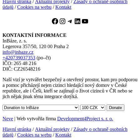
Hlavní stránka
/
Aktuální projekty
/
Zásady o ochraně osobních
údajů
/
Cookies na webu
/
Kontakt
Facebook
Instagram
Telegram
LinkedIn
YouTube
KONTAKTNÍ INFORMACE
InBáze, z. s.
Legerova 357/50, 120 00 Praha 2
info@inbaze.cz
+420739037353
(po–čt)
IČO: 265 48 216
DIČ: CZ26548216
Naší vizí je vytvářet bezpečný a otevřený prostor, kam pro podporou
a pomoc přicházejí nejen cizinci hledající nový domov v České
republice, ale i Češi, kteří se zajímají o život cizinců v ČR nebo se
jich nějak jinak téma integrace dotýká.
Donate
Neve
| Web vytvořila firma
Development4Project s. r. o.
Hlavní stránka
/
Aktuální projekty
/
Zásady o ochraně osobních
údajů
/
Cookies na webu
/
Kontakt