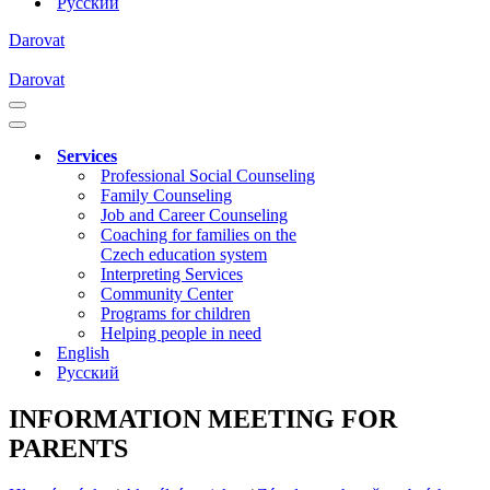
Русский
Darovat
Darovat
Navigation
Menu
Navigation
Menu
Services
Professional Social Counseling
Family Counseling
Job and Career Counseling
Coaching for families on the
Czech education system
Interpreting Services
Community Center
Programs for children
Helping people in need
English
Русский
INFORMATION MEETING FOR
PARENTS