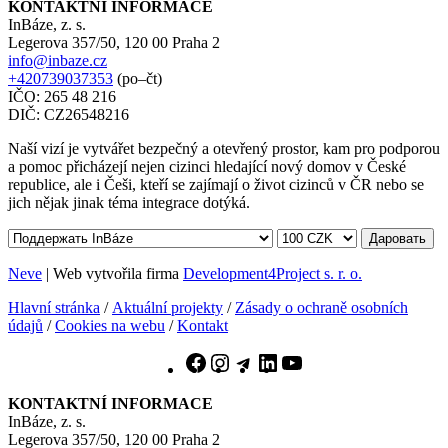
KONTAKTNÍ INFORMACE
InBáze, z. s.
Legerova 357/50, 120 00 Praha 2
info@inbaze.cz
+420739037353
(po–čt)
IČO: 265 48 216
DIČ: CZ26548216
Naší vizí je vytvářet bezpečný a otevřený prostor, kam pro podporou
a pomoc přicházejí nejen cizinci hledající nový domov v České
republice, ale i Češi, kteří se zajímají o život cizinců v ČR nebo se
jich nějak jinak téma integrace dotýká.
Даровать
Neve
| Web vytvořila firma
Development4Project s. r. o.
Hlavní stránka
/
Aktuální projekty
/
Zásady o ochraně osobních
údajů
/
Cookies na webu
/
Kontakt
Facebook
Instagram
Telegram
LinkedIn
YouTube
KONTAKTNÍ INFORMACE
InBáze, z. s.
Legerova 357/50, 120 00 Praha 2