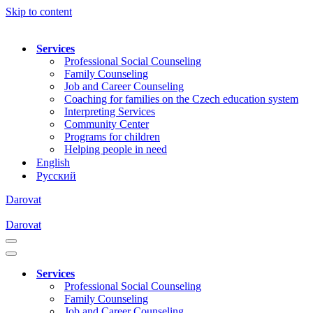
Skip to content
Services
Professional Social Counseling
Family Counseling
Job and Career Counseling
Coaching for families on the Czech education system
Interpreting Services
Community Center
Programs for children
Helping people in need
English
Русский
Darovat
Darovat
Navigation
Menu
Navigation
Menu
Services
Professional Social Counseling
Family Counseling
Job and Career Counseling