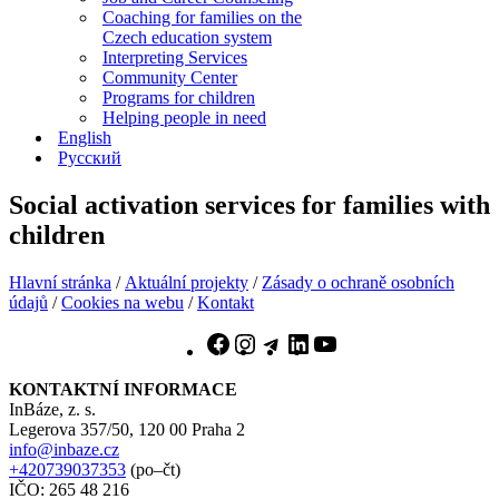
Coaching for families on the
Czech education system
Interpreting Services
Community Center
Programs for children
Helping people in need
English
Русский
Social activation services for families with
children
Hlavní stránka
/
Aktuální projekty
/
Zásady o ochraně osobních
údajů
/
Cookies na webu
/
Kontakt
Facebook
Instagram
Telegram
LinkedIn
YouTube
KONTAKTNÍ INFORMACE
InBáze, z. s.
Legerova 357/50, 120 00 Praha 2
info@inbaze.cz
+420739037353
(po–čt)
IČO: 265 48 216