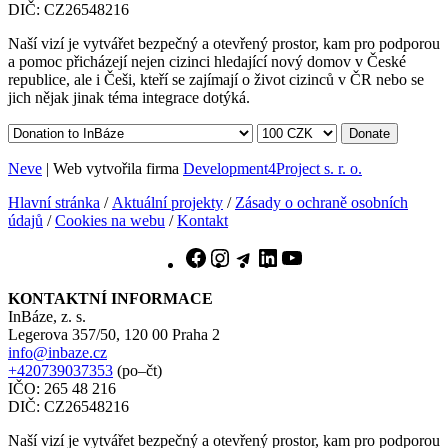
DIČ: CZ26548216
Naší vizí je vytvářet bezpečný a otevřený prostor, kam pro podporou
a pomoc přicházejí nejen cizinci hledající nový domov v České
republice, ale i Češi, kteří se zajímají o život cizinců v ČR nebo se
jich nějak jinak téma integrace dotýká.
Donate
Neve
| Web vytvořila firma
Development4Project s. r. o.
Hlavní stránka
/
Aktuální projekty
/
Zásady o ochraně osobních
údajů
/
Cookies na webu
/
Kontakt
Facebook
Instagram
Telegram
LinkedIn
YouTube
KONTAKTNÍ INFORMACE
InBáze, z. s.
Legerova 357/50, 120 00 Praha 2
info@inbaze.cz
+420739037353
(po–čt)
IČO: 265 48 216
DIČ: CZ26548216
Naší vizí je vytvářet bezpečný a otevřený prostor, kam pro podporou