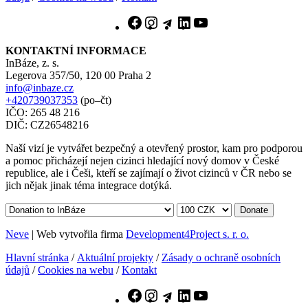
Facebook
Instagram
Telegram
LinkedIn
YouTube
KONTAKTNÍ INFORMACE
InBáze, z. s.
Legerova 357/50, 120 00 Praha 2
info@inbaze.cz
+420739037353
(po–čt)
IČO: 265 48 216
DIČ: CZ26548216
Naší vizí je vytvářet bezpečný a otevřený prostor, kam pro podporou
a pomoc přicházejí nejen cizinci hledající nový domov v České
republice, ale i Češi, kteří se zajímají o život cizinců v ČR nebo se
jich nějak jinak téma integrace dotýká.
Donate
Neve
| Web vytvořila firma
Development4Project s. r. o.
Hlavní stránka
/
Aktuální projekty
/
Zásady o ochraně osobních
údajů
/
Cookies na webu
/
Kontakt
Facebook
Instagram
Telegram
LinkedIn
YouTube