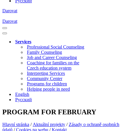
Русский
Darovat
Darovat
Navigation
Menu
Navigation
Menu
Services
Professional Social Counseling
Family Counseling
Job and Career Counseling
Coaching for families on the
Czech education system
Interpreting Services
Community Center
Programs for children
Helping people in need
English
Русский
PROGRAM FOR FEBRUARY
Hlavní stránka
/
Aktuální projekty
/
Zásady o ochraně osobních
údajů
/
Cookies na webu
/
Kontakt