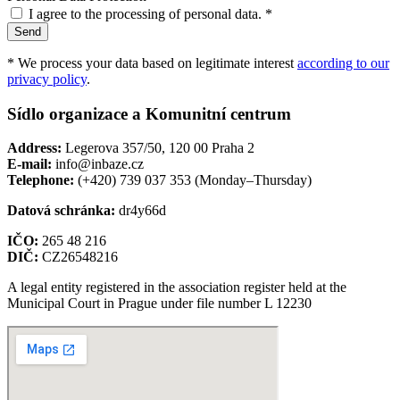
I agree to the processing of personal data. *
Send
* We process your data based on legitimate interest
according to our
privacy policy
.
Sídlo organizace a Komunitní centrum
Address:
Legerova 357/50, 120 00 Praha 2
E-mail:
info@inbaze.cz
Telephone:
(+420) 739 037 353 (Monday–Thursday)
Datová schránka:
dr4y66d
IČO:
265 48 216
DIČ:
CZ26548216
A legal entity registered in the association register held at the
Municipal Court in Prague under file number L 12230