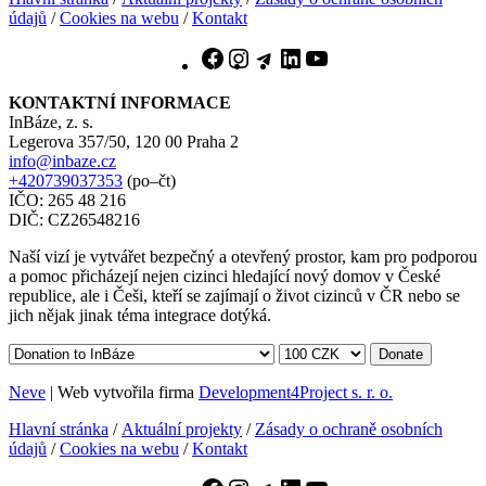
údajů
/
Cookies na webu
/
Kontakt
Facebook
Instagram
Telegram
LinkedIn
YouTube
KONTAKTNÍ INFORMACE
InBáze, z. s.
Legerova 357/50, 120 00 Praha 2
info@inbaze.cz
+420739037353
(po–čt)
IČO: 265 48 216
DIČ: CZ26548216
Naší vizí je vytvářet bezpečný a otevřený prostor, kam pro podporou
a pomoc přicházejí nejen cizinci hledající nový domov v České
republice, ale i Češi, kteří se zajímají o život cizinců v ČR nebo se
jich nějak jinak téma integrace dotýká.
Donate
Neve
| Web vytvořila firma
Development4Project s. r. o.
Hlavní stránka
/
Aktuální projekty
/
Zásady o ochraně osobních
údajů
/
Cookies na webu
/
Kontakt
Facebook
Instagram
Telegram
LinkedIn
YouTube