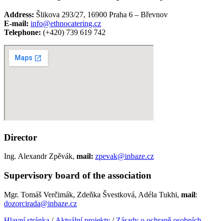
Address:
Šlikova 293/27, 16900 Praha 6 – Břevnov
E-mail:
info@ethnocatering.cz
Telephone:
(+420) 739 619 742
Director
Ing. Alexandr Zpěvák,
mail:
zpevak@inbaze.cz
Supervisory board of the association
Mgr. Tomáš Verčimák, Zdeňka Švestková, Adéla Tukhi,
mail
:
dozorcirada@inbaze.cz
Hlavní stránka
/
Aktuální projekty
/
Zásady o ochraně osobních