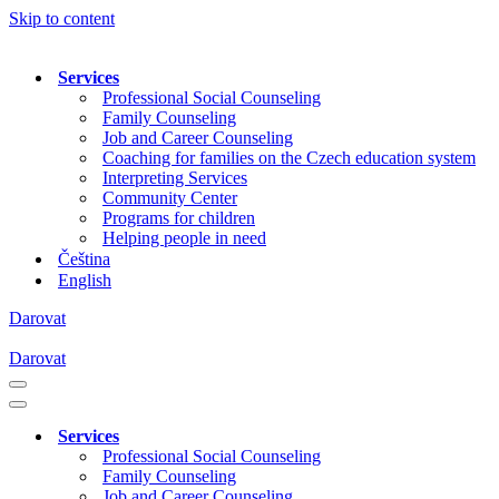
Skip to content
Services
Professional Social Counseling
Family Counseling
Job and Career Counseling
Coaching for families on the Czech education system
Interpreting Services
Community Center
Programs for children
Helping people in need
Čeština
English
Darovat
Darovat
Navigation
Menu
Navigation
Menu
Services
Professional Social Counseling
Family Counseling
Job and Career Counseling