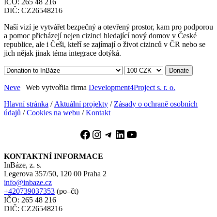
IČO: 265 48 216
DIČ: CZ26548216
Naší vizí je vytvářet bezpečný a otevřený prostor, kam pro podporou
a pomoc přicházejí nejen cizinci hledající nový domov v České
republice, ale i Češi, kteří se zajímají o život cizinců v ČR nebo se
jich nějak jinak téma integrace dotýká.
Donate
Neve
| Web vytvořila firma
Development4Project s. r. o.
Hlavní stránka
/
Aktuální projekty
/
Zásady o ochraně osobních
údajů
/
Cookies na webu
/
Kontakt
Facebook
Instagram
Telegram
LinkedIn
YouTube
KONTAKTNÍ INFORMACE
InBáze, z. s.
Legerova 357/50, 120 00 Praha 2
info@inbaze.cz
+420739037353
(po–čt)
IČO: 265 48 216
DIČ: CZ26548216