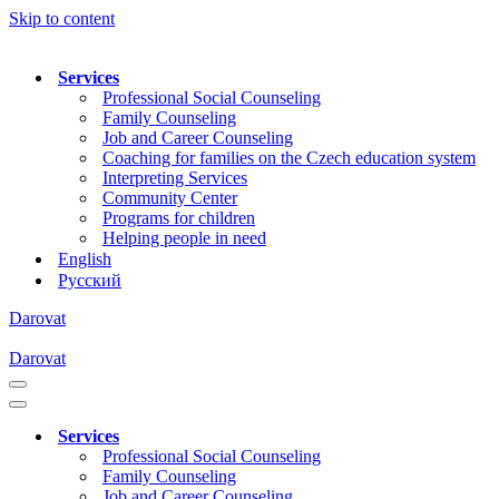
Skip to content
Services
Professional Social Counseling
Family Counseling
Job and Career Counseling
Coaching for families on the Czech education system
Interpreting Services
Community Center
Programs for children
Helping people in need
English
Русский
Darovat
Darovat
Navigation
Menu
Navigation
Menu
Services
Professional Social Counseling
Family Counseling
Job and Career Counseling