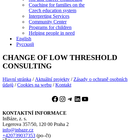
Coaching for families on the
Czech education system
Interpreting Services
Community Center
Programs for children
Helping people in need
English
Русский
CHANGE OF LOW THRESHOLD
CONSULTING
Hlavní stránka
/
Aktuální projekty
/
Zásady o ochraně osobních
údajů
/
Cookies na webu
/
Kontakt
Facebook
Instagram
Telegram
LinkedIn
YouTube
KONTAKTNÍ INFORMACE
InBáze, z. s.
Legerova 357/50, 120 00 Praha 2
info@inbaze.cz
+420739037353
(po–čt)