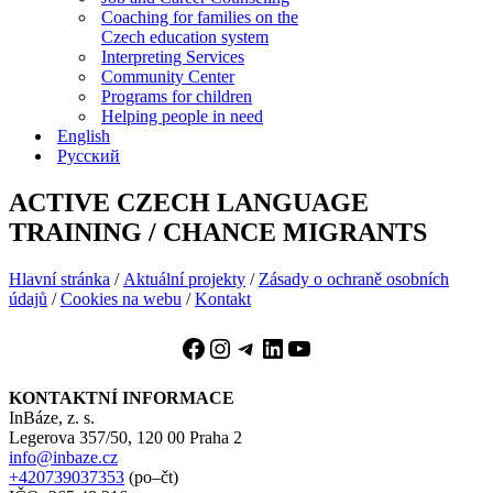
Coaching for families on the
Czech education system
Interpreting Services
Community Center
Programs for children
Helping people in need
English
Русский
ACTIVE CZECH LANGUAGE
TRAINING / CHANCE MIGRANTS
Hlavní stránka
/
Aktuální projekty
/
Zásady o ochraně osobních
údajů
/
Cookies na webu
/
Kontakt
Facebook
Instagram
Telegram
LinkedIn
YouTube
KONTAKTNÍ INFORMACE
InBáze, z. s.
Legerova 357/50, 120 00 Praha 2
info@inbaze.cz
+420739037353
(po–čt)