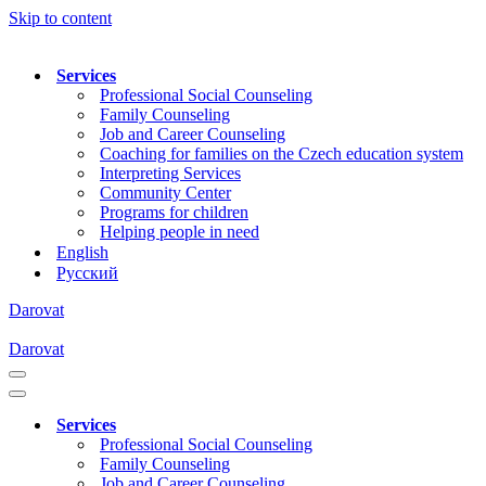
Skip to content
Services
Professional Social Counseling
Family Counseling
Job and Career Counseling
Coaching for families on the Czech education system
Interpreting Services
Community Center
Programs for children
Helping people in need
English
Русский
Darovat
Darovat
Navigation
Menu
Navigation
Menu
Services
Professional Social Counseling
Family Counseling
Job and Career Counseling