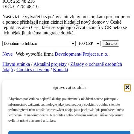
IČO: 265 48 216
DIČ: CZ26548216
Naší vizí je vytvářet bezpečný a otevřený prostor, kam pro podporou
a pomoc přicházejí nejen cizinci hledající nový domov v České
republice, ale i Češi, kteří se zajímají o život cizinců v ČR nebo se
jich nějak jinak téma integrace dotýká.
Donate
Neve
| Web vytvořila firma
Development4Project s. r. o.
Hlavní stránka
/
Aktuální projekty
/
Zásady o ochraně osobních
údajů
/
Cookies na webu
/
Kontakt
Facebook
Instagram
Telegram
LinkedIn
YouTube
Spravovat souhlas
KONTAKTNÍ INFORMACE
Abychom poskytli co nejlepší služby, používáme k ukládání a/nebo přístupu k
InBáze, z. s.
informacím o zařízení, technologie jako jsou soubory cookies. Souhlas s těmito
Legerova 357/50, 120 00 Praha 2
technologiemi nám umožní zpracovávat údaje, jako je chování při procházení nebo
info@inbaze.cz
jedinečná ID na tomto webu. Nesouhlas nebo odvolání souhlasu může nepříznivě
+420739037353
(po–čt)
ovlivnit určité vlastnosti a funkce.
IČO: 265 48 216
DIČ: CZ26548216