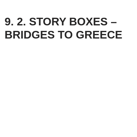
to
content
9. 2. STORY BOXES –
BRIDGES TO GREECE