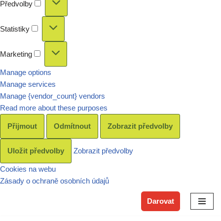
Předvolby
Statistiky
Marketing
Manage options
Manage services
Manage {vendor_count} vendors
Read more about these purposes
Přijmout
Odmítnout
Zobrazit předvolby
Uložit předvolby
Zobrazit předvolby
Cookies na webu
Zásady o ochraně osobních údajů
Darovat
Skip