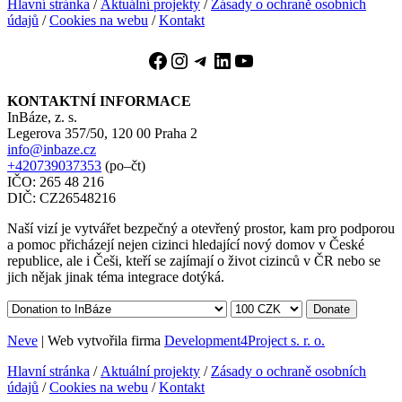
Hlavní stránka
/
Aktuální projekty
/
Zásady o ochraně osobních
údajů
/
Cookies na webu
/
Kontakt
Facebook
Instagram
Telegram
LinkedIn
YouTube
KONTAKTNÍ INFORMACE
InBáze, z. s.
Legerova 357/50, 120 00 Praha 2
info@inbaze.cz
+420739037353
(po–čt)
IČO: 265 48 216
DIČ: CZ26548216
Naší vizí je vytvářet bezpečný a otevřený prostor, kam pro podporou
a pomoc přicházejí nejen cizinci hledající nový domov v České
republice, ale i Češi, kteří se zajímají o život cizinců v ČR nebo se
jich nějak jinak téma integrace dotýká.
Donate
Neve
| Web vytvořila firma
Development4Project s. r. o.
Hlavní stránka
/
Aktuální projekty
/
Zásady o ochraně osobních
údajů
/
Cookies na webu
/
Kontakt