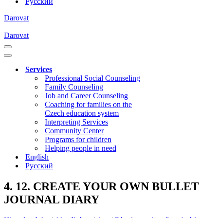
Русский
Darovat
Darovat
Navigation
Menu
Navigation
Menu
Services
Professional Social Counseling
Family Counseling
Job and Career Counseling
Coaching for families on the
Czech education system
Interpreting Services
Community Center
Programs for children
Helping people in need
English
Русский
4. 12. CREATE YOUR OWN BULLET
JOURNAL DIARY