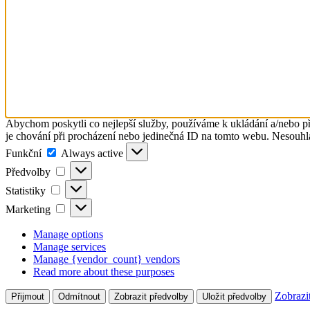
Abychom poskytli co nejlepší služby, používáme k ukládání a/nebo př
je chování při procházení nebo jedinečná ID na tomto webu. Nesouhlas
Funkční
Funkční
Always active
Předvolby
Předvolby
Statistiky
Statistiky
Marketing
Marketing
Manage options
Manage services
Manage {vendor_count} vendors
Read more about these purposes
Zobrazi
Přijmout
Odmítnout
Zobrazit předvolby
Uložit předvolby