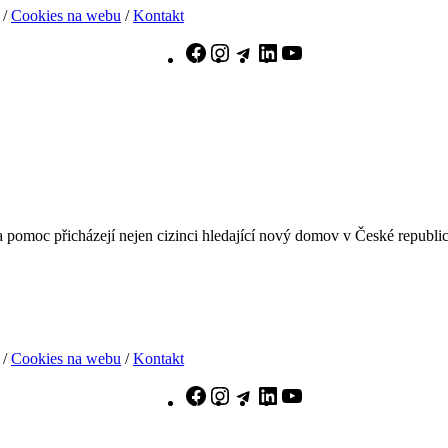
/
Cookies na webu
/
Kontakt
Facebook
Instagram
Telegram
LinkedIn
YouTube
pomoc přicházejí nejen cizinci hledající nový domov v České republice, 
/
Cookies na webu
/
Kontakt
Facebook
Instagram
Telegram
LinkedIn
YouTube