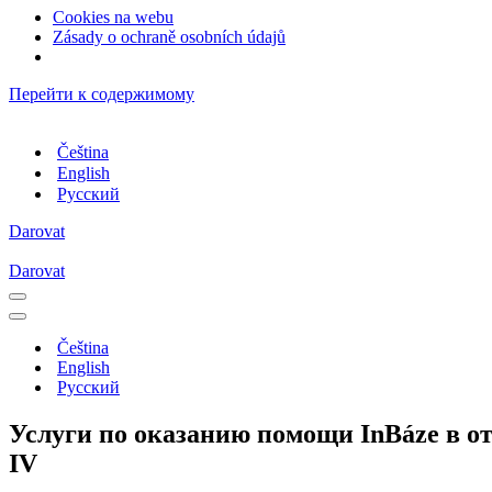
Cookies na webu
Zásady o ochraně osobních údajů
Перейти к содержимому
Čeština
English
Русский
Darovat
Darovat
Меню
навигации
Меню
навигации
Čeština
English
Русский
Услуги по оказанию помощи InBáze в о
IV