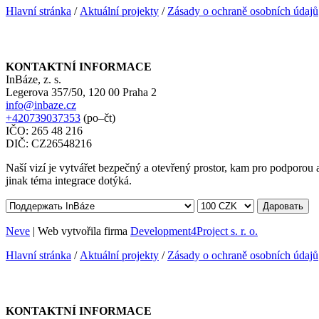
Hlavní stránka
/
Aktuální projekty
/
Zásady o ochraně osobních údajů
KONTAKTNÍ INFORMACE
InBáze, z. s.
Legerova 357/50, 120 00 Praha 2
info@inbaze.cz
+420739037353
(po–čt)
IČO: 265 48 216
DIČ: CZ26548216
Naší vizí je vytvářet bezpečný a otevřený prostor, kam pro podporou a 
jinak téma integrace dotýká.
Даровать
Neve
| Web vytvořila firma
Development4Project s. r. o.
Hlavní stránka
/
Aktuální projekty
/
Zásady o ochraně osobních údajů
KONTAKTNÍ INFORMACE