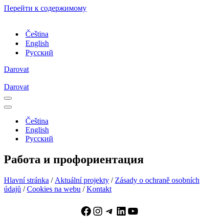
Перейти к содержимому
Čeština
English
Русский
Darovat
Darovat
Меню
навигации
Меню
навигации
Čeština
English
Русский
Работа и профориентация
Hlavní stránka
/
Aktuální projekty
/
Zásady o ochraně osobních
údajů
/
Cookies na webu
/
Kontakt
Facebook
Instagram
Telegram
LinkedIn
YouTube