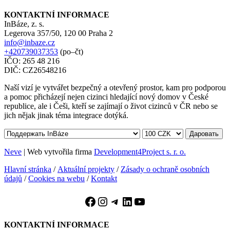
KONTAKTNÍ INFORMACE
InBáze, z. s.
Legerova 357/50, 120 00 Praha 2
info@inbaze.cz
+420739037353
(po–čt)
IČO: 265 48 216
DIČ: CZ26548216
Naší vizí je vytvářet bezpečný a otevřený prostor, kam pro podporou
a pomoc přicházejí nejen cizinci hledající nový domov v České
republice, ale i Češi, kteří se zajímají o život cizinců v ČR nebo se
jich nějak jinak téma integrace dotýká.
Даровать
Neve
| Web vytvořila firma
Development4Project s. r. o.
Hlavní stránka
/
Aktuální projekty
/
Zásady o ochraně osobních
údajů
/
Cookies na webu
/
Kontakt
Facebook
Instagram
Telegram
LinkedIn
YouTube
KONTAKTNÍ INFORMACE