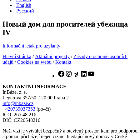
English
Русский
Новый дом для просителей убежища
IV
Informační leták pro azylanty
Hlavní stránka
/
Aktuální projekty
/
Zásady o ochraně osobních
údajů
/
Cookies na webu
/
Kontakt
Facebook
Instagram
Telegram
LinkedIn
YouTube
KONTAKTNÍ INFORMACE
InBáze, z. s.
Legerova 357/50, 120 00 Praha 2
info@inbaze.cz
+420739037353
(po–čt)
IČO: 265 48 216
DIČ: CZ26548216
Naší vizí je vytvářet bezpečný a otevřený prostor, kam pro podporou
a pomoc přicházejí nejen cizinci hledající nový domov v České