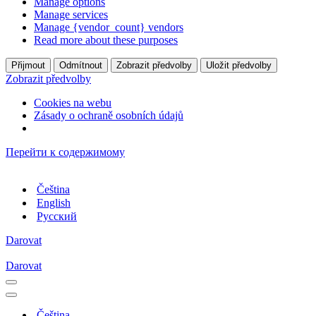
Manage options
Manage services
Manage {vendor_count} vendors
Read more about these purposes
Přijmout
Odmítnout
Zobrazit předvolby
Uložit předvolby
Zobrazit předvolby
Cookies na webu
Zásady o ochraně osobních údajů
Перейти к содержимому
Čeština
English
Русский
Darovat
Darovat
Меню
навигации
Меню
навигации
Čeština