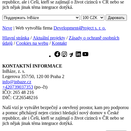
republice, ale i Češi, kteří se zajímají o život cizinců v ČR nebo se
jich nějak jinak téma integrace dotýká.
Даровать
Neve
| Web vytvořila firma
Development4Project s. r. o.
Hlavní stránka
/
Aktuální projekty
/
Zásady o ochraně osobních
údajů
/
Cookies na webu
/
Kontakt
Facebook
Instagram
Telegram
LinkedIn
YouTube
KONTAKTNÍ INFORMACE
InBáze, z. s.
Legerova 357/50, 120 00 Praha 2
info@inbaze.cz
+420739037353
(po–čt)
IČO: 265 48 216
DIČ: CZ26548216
Naší vizí je vytvářet bezpečný a otevřený prostor, kam pro podporou
a pomoc přicházejí nejen cizinci hledající nový domov v České
republice, ale i Češi, kteří se zajímají o život cizinců v ČR nebo se
jich nějak jinak téma integrace dotýká.